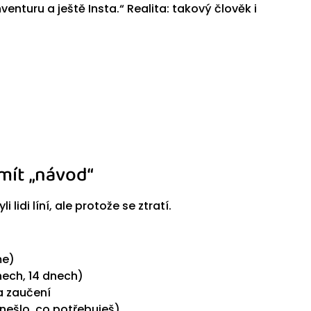
venturu a ještě Insta.“ Realita: takový člověk i
mít „návod“
lidi líní, ale protože se ztratí.
me)
nech, 14 dnech)
a zaučení
nešlo, co potřebuješ)