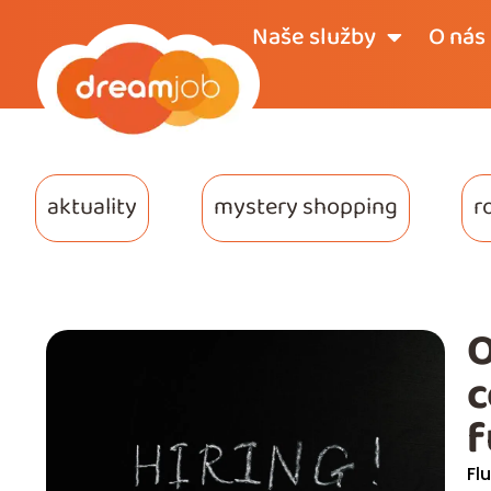
Naše služby
O nás
aktuality
mystery shopping
r
O
c
f
Fl