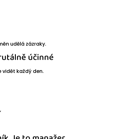
měn udělá zázraky.
rutálně účinné
je vidět každý den.
,
ník. Je to manažer