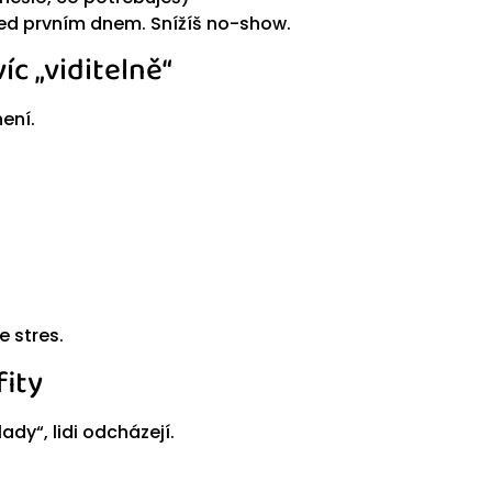
řed prvním dnem. Snížíš no-show.
íc „viditelně“
není.
e stres.
fity
dy“, lidi odcházejí.