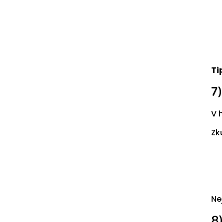
Ti
7
V 
Zk
Ne
8