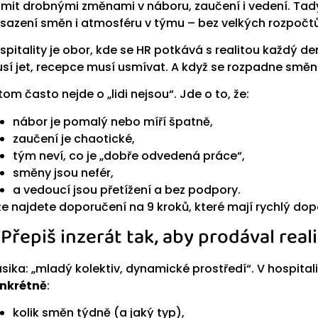
omit drobnými změnami v náboru, zaučení i vedení. Tady j
sazení směn i atmosféru v týmu – bez velkých rozpočtů
spitality je obor, kde se HR potkává s realitou každý de
sí jet, recepce musí usmívat. A když se rozpadne směna
itom často nejde o „lidi nejsou“. Jde o to, že:
nábor je pomalý nebo míří špatně,
zaučení je chaotické,
tým neví, co je „dobře odvedená práce“,
směny jsou nefér,
a vedoucí jsou přetížení a bez podpory.
že najdete doporučení na 9 kroků, které mají rychlý dopa
) Přepiš inzerát tak, aby prodával reali
asika: „mladý kolektiv, dynamické prostředí“. V hospita
nkrétně
:
kolik směn týdně (a jaký typ),