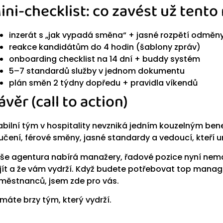
ini-checklist: co zavést už tento
inzerát s „jak vypadá směna“ + jasné rozpětí odměn
reakce kandidátům do 4 hodin (šablony zpráv)
onboarding checklist na 14 dní + buddy systém
5–7 standardů služby v jednom dokumentu
plán směn 2 týdny dopředu + pravidla víkendů
ávěr (call to action)
abilní tým v hospitality nevzniká jedním kouzelným bene
učení, férové směny, jasné standardy a vedoucí, kteří u
še agentura nabírá manažery, řadové pozice nyní nemám
jít a že vám vydrží. Když budete potřebovat top manag
městnanců, jsem zde pro vás.
 máte brzy tým, který vydrží.