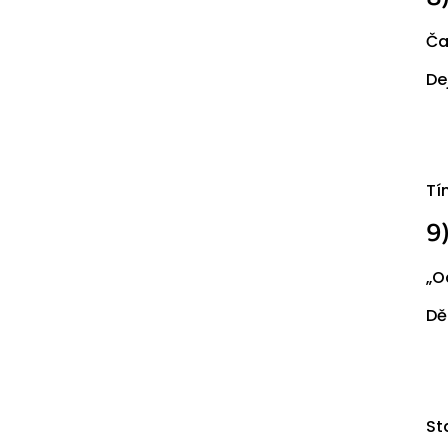
Ča
De
Tí
9
„O
Dě
St