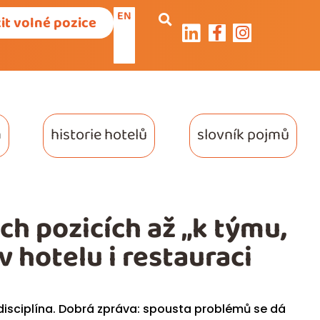
EN
it volné pozice
a
historie hotelů
slovník pojmů
ch pozicích až „k týmu,
 v hotelu i restauraci
 disciplína. Dobrá zpráva: spousta problémů se dá