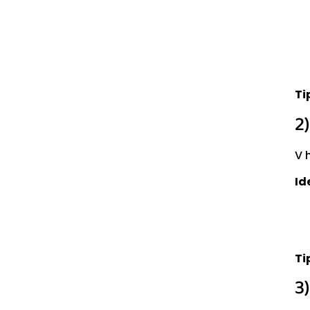
Ti
2
V 
Id
Ti
3