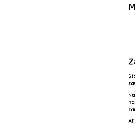
M
Z
St
za
Na
na
za
Ať