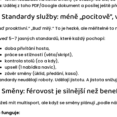
p:
Udělej z toho PDF/Google dokument a posílej ještě p
) Standardy služby: méně „pocitově“, v
uď proaktivní.“ „Buď milý.“ To je hezké, ale měřitelné to 
veď 5–7 jasných standardů, které každý pochopí:
doba přivítání hosta,
práce se stížností (věta/skript),
kontrola stolů (co a kdy),
upsell (1 nabídka navíc),
závěr směny (úklid, předání, kasa).
andardy neudělají roboty. Udělají jistotu. A jistota snižuj
) Směny: férovost je silnější než bene
žeš mít multisport, ale když se směny plánují „podle nála
 funguje: