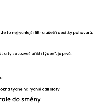
 to nejrychlejší filtr a ušetří desítky pohovorů.
 a ty se „ozveš příští týden“, je pryč.
ne
kna týdně na rychlé call sloty.
j role do směny