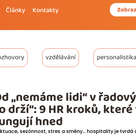
Články
Kontakty
Zobraz
ozhovory
vzdělávání
personalistik
d „nemáme lidi“ v řadový
o drží“: 9 HR kroků, které
ungují hned
uktuace, sezónnost, stres a směny… hospitality je tvrdá