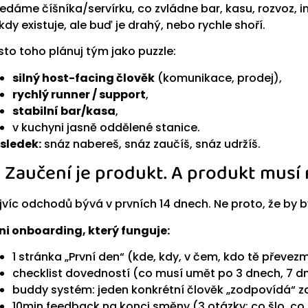
ledáme číšníka/servírku, co zvládne bar, kasu, rozvoz, in
kdy existuje, ale buď je drahý, nebo rychle shoří.
sto toho plánuj tým jako puzzle:
silný host-facing člověk
(komunikace, prodej),
rychlý runner / support
,
stabilní bar/kasa
,
v kuchyni jasně oddělené stanice.
sledek:
snáz nabereš, snáz zaučíš, snáz udržíš.
) Zaučení je produkt. A produkt musí 
jvíc odchodů bývá v prvních 14 dnech. Ne proto, že by byli 
ni onboarding, který funguje:
1 stránka „První den“ (kde, kdy, v čem, kdo tě převez
checklist dovedností (co musí umět po 3 dnech, 7 d
buddy systém: jeden konkrétní člověk „zodpovídá“ z
10min feedback na konci směny (3 otázky: co šlo, co 