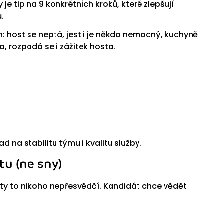
e tip na 9 konkrétních kroků, které zlepšují
.
n: host se neptá, jestli je někdo nemocný, kuchyně
, rozpadá se i zážitek hosta.
d na stabilitu týmu i kvalitu služby.
tu (ne sny)
lity to nikoho nepřesvědčí. Kandidát chce vědět