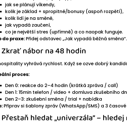
jak se plánují víkendy,
kolik je základ + spropitné/bonusy (aspoň rozpětí),
kolik lidí je na směně,
jak vypadá zaučení,
co je největší stres (upřímně) a co naopak funguje.
p do praxe:
Přidej odstavec „Jak vypadá běžná směna“. Je
) Zkrať nábor na 48 hodin
hospitality vyhrává rychlost. Když se ozve dobrý kandidát
eální proces:
Den 0: reakce do 2–4 hodin (krátká zpráva / call)
Den 1: 15min telefon / video + domluva zkušebního d
Den 2–3: zkušební směna / trial + nabídka
p:
Připrav si šablony zpráv (WhatsApp/SMS) a 3 časové o
) Přestaň hledat „univerzála“ – hlede