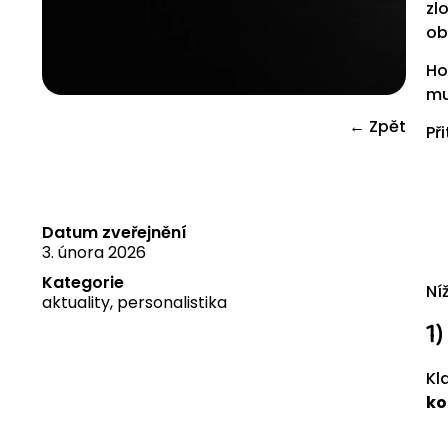
zl
ob
Ho
mu
← Zpět
Př
Datum zveřejnění
3. února 2026
Kategorie
Ní
aktuality
,
personalistika
1
Kl
ko