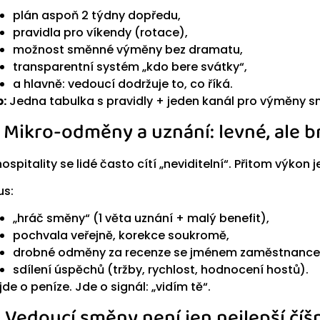
plán aspoň 2 týdny dopředu,
pravidla pro víkendy (rotace),
možnost směnné výměny bez dramatu,
transparentní systém „kdo bere svátky“,
a hlavně: vedoucí dodržuje to, co říká.
p:
Jedna tabulka s pravidly + jeden kanál pro výměny s
) Mikro-odměny a uznání: levné, ale b
hospitality se lidé často cítí „neviditelní“. Přitom výkon 
us:
„hráč směny“ (1 věta uznání + malý benefit),
pochvala veřejně, korekce soukromě,
drobné odměny za recenze se jménem zaměstnance
sdílení úspěchů (tržby, rychlost, hodnocení hostů).
jde o peníze. Jde o signál: „vidím tě“.
) Vedoucí směny není jen nejlepší číš