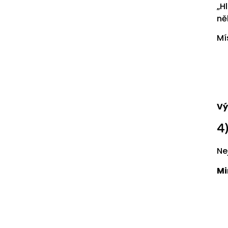
„H
ně
Mí
Vý
4
Ne
Mi