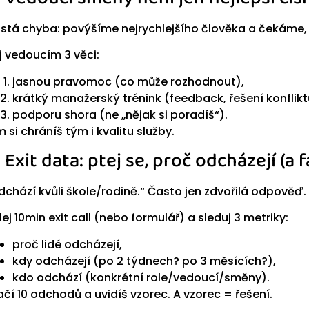
stá chyba: povýšíme nejrychlejšího člověka a čekáme, 
j vedoucím 3 věci:
jasnou pravomoc (co může rozhodnout),
krátký manažerský trénink (feedback, řešení konflikt
podporu shora (ne „nějak si poradíš“).
m si chráníš tým i kvalitu služby.
) Exit data: ptej se, proč odcházejí (a f
dchází kvůli škole/rodině.“ Často jen zdvořilá odpověď.
lej 10min exit call (nebo formulář) a sleduj 3 metriky:
proč lidé odcházejí,
kdy odcházejí (po 2 týdnech? po 3 měsících?),
kdo odchází (konkrétní role/vedoucí/směny).
ačí 10 odchodů a uvidíš vzorec. A vzorec = řešení.