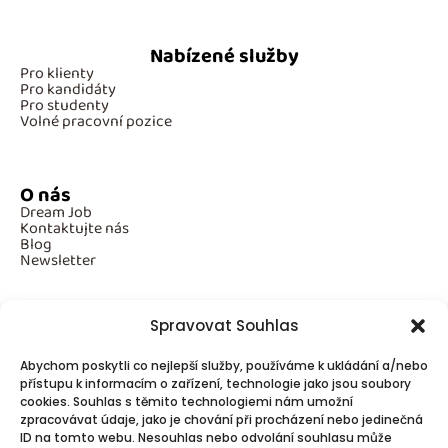
Nabízené služby
Pro klienty
Pro kandidáty
Pro studenty
Volné pracovní pozice
O nás
Dream Job
Kontaktujte nás
Blog
Newsletter
Spravovat Souhlas
Povinné informace
Abychom poskytli co nejlepší služby, používáme k ukládání a/nebo
GDPR
přístupu k informacím o zařízení, technologie jako jsou soubory
Cookies
cookies. Souhlas s těmito technologiemi nám umožní
zpracovávat údaje, jako je chování při procházení nebo jedinečná
ID na tomto webu. Nesouhlas nebo odvolání souhlasu může