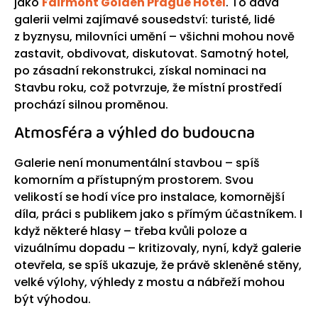
jako
Fairmont Golden Prague Hotel
. To dává
galerii velmi zajímavé sousedství: turisté, lidé
z byznysu, milovníci umění – všichni mohou nově
zastavit, obdivovat, diskutovat. Samotný hotel,
po zásadní rekonstrukci, získal nominaci na
Stavbu roku, což potvrzuje, že místní prostředí
prochází silnou proměnou.
Atmosféra a výhled do budoucna
Galerie není monumentální stavbou – spíš
komorním a přístupným prostorem. Svou
velikostí se hodí více pro instalace, komornější
díla, práci s publikem jako s přímým účastníkem. I
když některé hlasy – třeba kvůli poloze a
vizuálnímu dopadu – kritizovaly, nyní, když galerie
otevřela, se spíš ukazuje, že právě skleněné stěny,
velké výlohy, výhledy z mostu a nábřeží mohou
být výhodou.