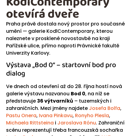
KodlContemporary
otevírá dveře
Praha právě dostala nový prostor pro současné
umění — galerie KodlContemporary, kterou
naleznete v prosklené novostavbě na kraji
Pařížské ulice, přímo naproti Právnické fakultě
Univerzity Karlovy.
Výstava „Bod 0“ – startovní bod pro
dialog
Ve dnech od otevření až do 28. října hostí nová
galerie výstavu nazvanou
Bod 0
, na níž se
představuje
36 výtvarníků
– tuzemských i
zahraničních. Mezi jmény najdete
Josefa Bolfa
,
Pastu Onera
,
Ivana Pinkavu
,
Ronyho Plesla
,
Michaela Rittsteina
i
Jaroslava Rónu
. Zahraniční
scénu reprezentují třeba francouzská sochařka