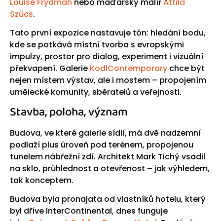
Louise Frydman
nebo maďarský malíř
Attila
Szűcs
.
Tato první expozice nastavuje tón: hledání bodu,
kde se potkává místní tvorba s evropskými
impulzy, prostor pro dialog, experiment i vizuální
překvapení. Galerie
KodlContemporary
chce být
nejen místem výstav, ale i mostem – propojením
umělecké komunity, sběratelů a veřejnosti.
Stavba, poloha, význam
Budova, ve které galerie sídlí, má dvě nadzemní
podlaží plus úroveň pod terénem, propojenou
tunelem nábřežní zdí. Architekt Mark Tichý vsadil
na sklo, průhlednost a otevřenost – jak výhledem,
tak konceptem.
Budova byla pronajata od vlastníků hotelu, který
byl dříve InterContinental, dnes funguje