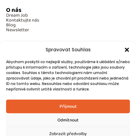
O nás
Dream Job
Kontaktujte nás
Blog
Newsletter
Spravovat Souhlas
Povinné informace
Abychom poskytli co nejlepší služby, používáme k ukládání a/nebo
GDPR
přístupu k informacím o zařízení, technologie jako jsou soubory
Cookies
cookies. Souhlas s těmito technologiemi nám umožní
zpracovávat údaje, jako je chování při procházení nebo jedinečná
ID na tomto webu. Nesouhlas nebo odvolání souhlasu může
Spojte se s námi!
nepříznivě ovlivnit určité vlastnosti a funkce.
Kontakty
Příjmout
Odmítnout
Zobrazit předvolby