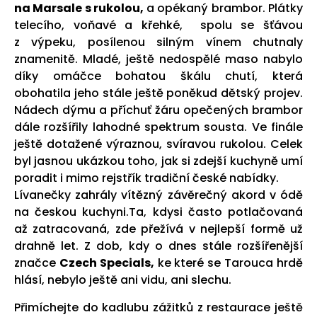
na Marsale s rukolou,
a opékaný brambor. Plátky
telecího, voňavé a křehké, spolu se šťávou
z výpeku, posílenou silným vínem chutnaly
znamenitě. Mladé, ještě nedospělé maso nabylo
díky omáčce bohatou škálu chutí, která
obohatila jeho stále ještě poněkud dětský projev.
Nádech dýmu a příchuť žáru opečených brambor
dále rozšířily lahodné spektrum sousta. Ve finále
ještě dotažené výraznou, svíravou rukolou. Celek
byl jasnou ukázkou toho, jak si zdejší kuchyně umí
poradit i mimo rejstřík tradiční české nabídky.
Lívanečky zahrály vítězný závěrečný akord v ódě
na českou kuchyni.Ta, kdysi často potlačovaná
až zatracovaná, zde přežívá v nejlepší formě už
drahně let. Z dob, kdy o dnes stále rozšířenější
značce
Czech Specials,
ke které se Tarouca hrdě
hlásí, nebylo ještě ani vidu, ani slechu.
Přimíchejte do kadlubu zážitků z restaurace ještě