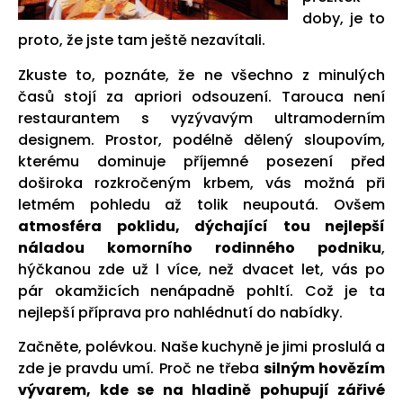
doby, je to
proto, že jste tam ještě nezavítali.
Zkuste to, poznáte, že ne všechno z minulých
časů stojí za apriori odsouzení. Tarouca není
restaurantem s vyzývavým ultramoderním
designem. Prostor, podélně dělený sloupovím,
kterému dominuje příjemné posezení před
doširoka rozkročeným krbem, vás možná při
letmém pohledu až tolik neupoutá. Ovšem
atmosféra poklidu, dýchající tou nejlepší
náladou komorního rodinného podniku
,
hýčkanou zde už l více, než dvacet let, vás po
pár okamžicích nenápadně pohltí. Což je ta
nejlepší příprava pro nahlédnutí do nabídky.
Začněte, polévkou. Naše kuchyně je jimi proslulá a
zde je pravdu umí. Proč ne třeba
silným hovězím
vývarem, kde se na hladině pohupují zářivé