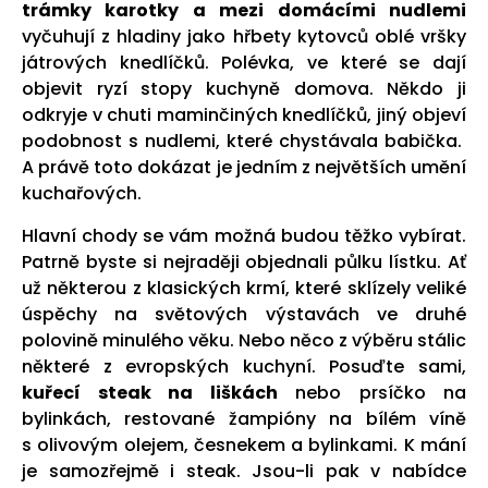
trámky karotky a mezi domácími nudlemi
vyčuhují z hladiny jako hřbety kytovců oblé vršky
játrových knedlíčků. Polévka, ve které se dají
objevit ryzí stopy kuchyně domova. Někdo ji
odkryje v chuti maminčiných knedlíčků, jiný objeví
podobnost s nudlemi, které chystávala babička.
A právě toto dokázat je jedním z největších umění
kuchařových.
Hlavní chody se vám možná budou těžko vybírat.
Patrně byste si nejraději objednali půlku lístku. Ať
už některou z klasických krmí, které sklízely veliké
úspěchy na světových výstavách ve druhé
polovině minulého věku. Nebo něco z výběru stálic
některé z evropských kuchyní. Posuďte sami,
kuřecí steak na liškách
nebo prsíčko na
bylinkách, restované žampióny na bílém víně
s olivovým olejem, česnekem a bylinkami. K mání
je samozřejmě i steak. Jsou-li pak v nabídce