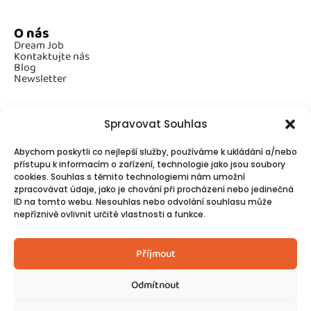
O nás
Dream Job
Kontaktujte nás
Blog
Newsletter
Spravovat Souhlas
Povinné informace
Abychom poskytli co nejlepší služby, používáme k ukládání a/nebo
GDPR
Cookies
přístupu k informacím o zařízení, technologie jako jsou soubory
cookies. Souhlas s těmito technologiemi nám umožní
zpracovávat údaje, jako je chování při procházení nebo jedinečná
ID na tomto webu. Nesouhlas nebo odvolání souhlasu může
Spojte se s námi!
nepříznivě ovlivnit určité vlastnosti a funkce.
Kontakty
Příjmout
Odmítnout