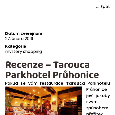
← Zpět
Datum zveřejnění
27. února 2019
Kategorie
mystery shopping
Recenze – Tarouca
Parkhotel Průhonice
Pokud se vám rest
aurace
Tarouca
Parkhotelu
Průhonice
jeví jakoby
svým
způsobem
přežitek