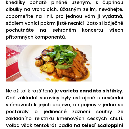
knedlíky bohatě plněné uzeným, s čupřinou
cibulky na vrcholcích, úžasným zelím, neváhejte.
Zapomeňte na linii, pro jednou vám ji vydatná,
sádlem vonící pokrm jistě nezničí. Zato si báječně
pochutnáte na sehraném koncertu všech
přítomných komponentů.
Ne až tolik rozšířená je
varieta candáta s hříbky
.
Obě základní suroviny byly ustrojené s nevšední
vnímavostí k jejich projevu, a spojeny v jedno se
postaraly o jedinečné zaznění souhry ze
základního rejstříku kmenových českých chutí.
Volba však tentokrát padla na
telecí scaloppini