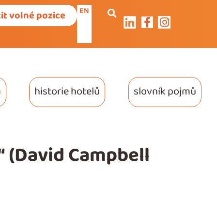
EN
it volné pozice
a
historie hotelů
slovník pojmů
“ (David Campbell