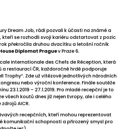
ry Dream Job, rádi pozvali k účasti na známé a
eří se rozhodli svoji kariéru odstartovat z pozic
rok překročila druhou dvacítku a letošní ročník
na House Diplomat Prague
v Praze 6.
cale Internationale des Chefs de Réception, která
lů a restaurací ČR, každoročně hrdě podporuje
ll Trophy“. Zde už vítězové jednotlivých národních
 kongresu nebo výroční konference. Finále soutěže
nu 23.1.2019 – 27.1.2019. Pro mladé recepční je to
 všech koutů dnes již nejen Evropy, ale i celého
 zdrojů AICR.
ěvavých recepčních, kteří mohou reprezentovat
é komunikační schopnosti a přirozený smysl pro
dpořte je!:)