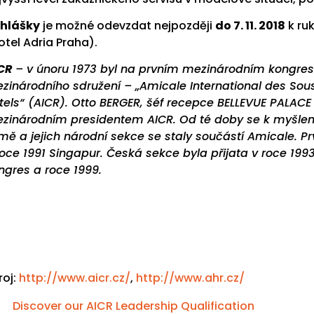
ihlášky
je možné odevzdat nejpozději
do 7. 11. 2018
k ru
otel Adria Praha).
CR
– v
únoru 1973 byl na prvním mezinárodním kongre
zinárodního sdružení – „Amicale International des Sou
tels“ (AICR). Otto BERGER, šéf recepce BELLEVUE PALACE
zinárodním presidentem AICR. Od té doby se k myšlenk
mě a jejich národní sekce se staly součástí Amicale. Pr
roce 1991 Singapur. Česká sekce byla přijata v roce 199
ngres a roce 1999.
roj:
http://www.aicr.cz/
,
http://www.ahr.cz/
Discover our AICR Leadership Qualification