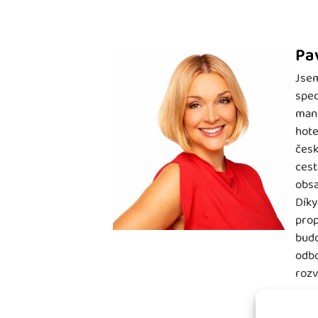
Pa
Jsem
spec
mana
hote
česk
cest
obsa
Díky
prop
budo
odbo
rozv