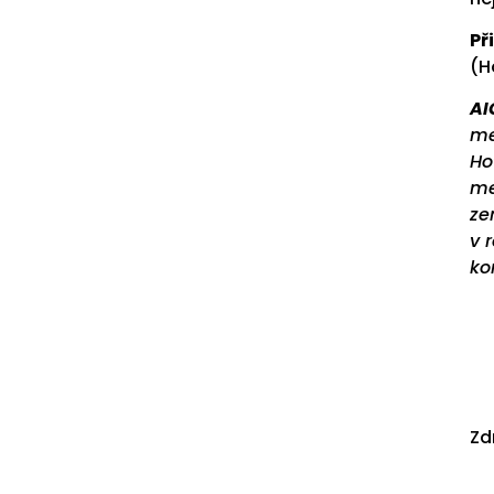
Př
(H
AI
me
Ho
me
ze
v 
ko
Zd