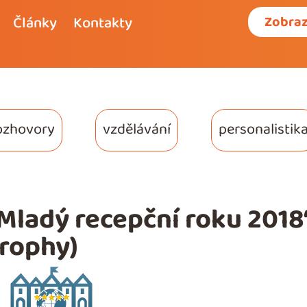
Články
Kontakty
Zobraz
ozhovory
vzdělávání
personalistik
Mladý recepční roku 2018
rophy)