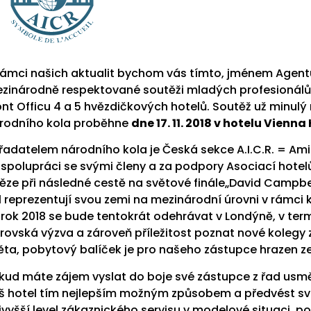
rámci našich aktualit bychom vás tímto, jménem Agentu
zinárodně respektované soutěži mladých profesionálů, kt
ont Officu 4 a 5 hvězdičkových hotelů. Soutěž už minulý 
rodního kola proběhne
dne
17. 11. 2018 v hotelu Vien
řadatelem národního kola je Česká sekce A.I.C.R. = Ami
 spolupráci se svými členy a za podpory Asociací hote
těze při následné cestě na světové finále„David Campbe
l reprezentují svou zemi na mezinárodní úrovni v rámci
 rok 2018 se bude tentokrát odehrávat v Londýně, v termí
rovská výzva a zároveň příležitost poznat nové kolegy ze
ěta, pobytový balíček je pro našeho zástupce hrazen ze
kud máte zájem vyslat do boje své zástupce z řad usm
š hotel tím nejlepším možným způsobem a předvést sv
jvyšší level zákaznického servisu v modelové situaci, po