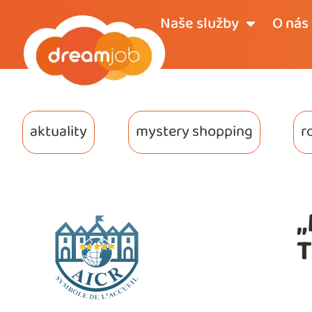
Naše služby
O nás
aktuality
mystery shopping
r
„
T