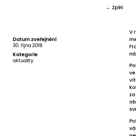
← Zpět
V 
Datum zveřejnění
me
30. října 2018
Fr
ná
Kategorie
aktuality
Po
ve
ví
ko
za
ob
sv
Po
vá
ne