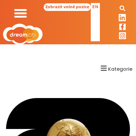
EN
Zobrazit volné pozice
Kategorie