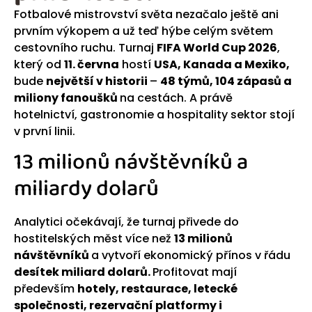
Fotbalové mistrovství světa nezačalo ještě ani
prvním výkopem a už teď hýbe celým světem
cestovního ruchu. Turnaj
FIFA World Cup 2026
,
který od
11. června
hostí
USA, Kanada a Mexiko,
bude
největší v historii
–
48 týmů, 104 zápasů a
miliony fanoušků
na cestách. A právě
hotelnictví, gastronomie a hospitality sektor stojí
v první linii.
13 milionů návštěvníků a
miliardy dolarů
Analytici očekávají, že turnaj přivede do
hostitelských měst více než
13 milionů
návštěvníků
a vytvoří ekonomický přínos v řádu
desítek miliard dolarů.
Profitovat mají
především
hotely, restaurace, letecké
společnosti, rezervační platformy i