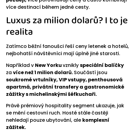
více destinací během jedné cesty.
Luxus za milion dolarů? I to je
realita
Zatímco běžní fanoušci řeší ceny letenek a hotelů,
nejbohatší návštěvníci mají úplně jiné starosti.
Například v
New Yorku
vznikly
speciální balíčky
za
více než 1 milion dolarů.
Součástí jsou
soukromé vrtulníky, VIP vstupy, penthousová
apartmá, privátní transfery a gastronomické
zážitky s michelinskými šéfkuchaři.
Právě prémiový hospitality segment ukazuje, jak
se mění cestovní ruch. Hosté stále častěji
nehledají pouze ubytování, ale
komplexní
zážitek.