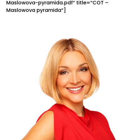
Maslowova-pyramida.pdf“ title=“COT –
Maslowova pyramida“]