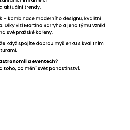
 zahraničními umělci
 aktuální trendy.
ek – kombinace moderního designu, kvalitní
 Díky vizi Martina Barryho a jeho týmu vznikl
na své pražské kořeny.
, že když spojíte dobrou myšlenku s kvalitním
lturami.
gastronomii a eventech?
ed toho, co mění svět pohostinství.