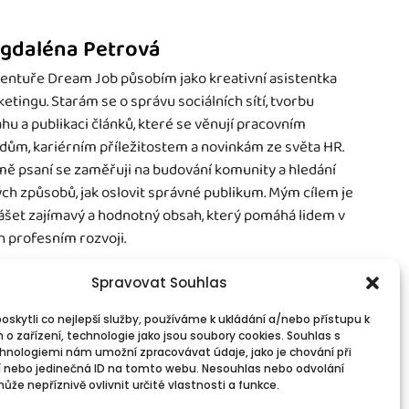
gdaléna Petrová
entuře Dream Job působím jako kreativní asistentka
etingu. Starám se o správu sociálních sítí, tvorbu
hu a publikaci článků, které se věnují pracovním
dům, kariérním příležitostem a novinkám ze světa HR.
ě psaní se zaměřuji na budování komunity a hledání
ch způsobů, jak oslovit správné publikum. Mým cílem je
ášet zajímavý a hodnotný obsah, který pomáhá lidem v
ch profesním rozvoji.
Spravovat Souhlas
skytli co nejlepší služby, používáme k ukládání a/nebo přístupu k
 o zařízení, technologie jako jsou soubory cookies. Souhlas s
vinné informace
Spojte se s námi!
hnologiemi nám umožní zpracovávat údaje, jako je chování při
PR
Kontakty
 nebo jedinečná ID na tomto webu. Nesouhlas nebo odvolání
okies
že nepříznivě ovlivnit určité vlastnosti a funkce.