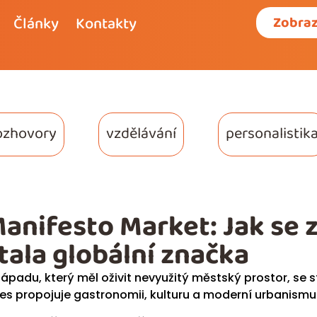
Články
Kontakty
Zobraz
ozhovory
vzdělávání
personalistik
anifesto Market: Jak se 
tala globální značka
nápadu, který měl oživit nevyužitý městský prostor, se 
es propojuje gastronomii, kulturu a moderní urbanismus – 