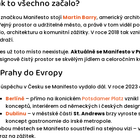
ak to všechno začalo?
 značkou Manifesto stojí
Martin Barry
, americký archit
řejný prostor a udržitelné město, a právě v tom viděl pot
dlo, architekturu a komunitní zážitky. V roce 2018 tak v
draží.
es už toto místo neexistuje.
Aktuálně se Manifesto v 
signově čistý prostor se skvělým jídlem a celoročním
 Prahy do Evropy
 úspěchu v Česku se Manifesto vydalo dál. V roce 2023 
Berlíně
– přímo na ikonickém
Potsdamer Platz
vznikl
konceptů, interiérem od německých i českých desi
Dublinu
– v městské části
St. Andrews
brzy vyroste s
koncept gastronomie do irské metropole.
obou městech se Manifesto soustředí na stejnou vizi – v
raz na zážitek.