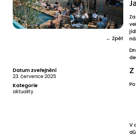
J
Za
ve
jí
← Zpět
ná
Dn
de
Z
Datum zveřejnění
23. července 2025
Po
Kategorie
aktuality
V 
dů