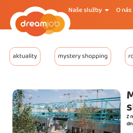
Naše služby
O nás
aktuality
mystery shopping
r
M
s
Z 
dn