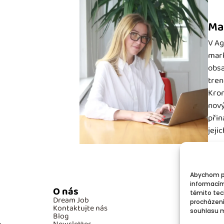
Ma
V Ag
mark
obsa
tren
Krom
nový
přin
jeji
Abychom po
informacím
O nás
Po
těmito tec
Dream Job
GD
procházení
Kontaktujte nás
Co
souhlasu mů
Blog