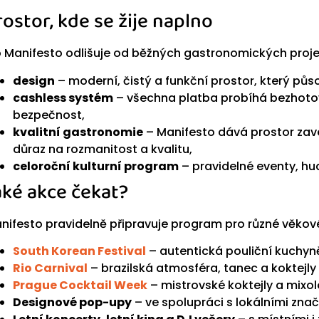
rostor, kde se žije naplno
 Manifesto odlišuje od běžných gastronomických proje
design
– moderní, čistý a funkční prostor, který půs
cashless systém
– všechna platba probíhá bezhotov
bezpečnost,
kvalitní gastronomie
– Manifesto dává prostor za
důraz na rozmanitost a kvalitu,
celoroční kulturní program
– pravidelné eventy, hud
aké akce čekat?
nifesto pravidelně připravuje program pro různé věkové
South Korean Festival
– autentická pouliční kuchyn
Rio Carnival
– brazilská atmosféra, tanec a koktejly
Prague Cocktail Week
– mistrovské koktejly a mixo
Designové pop-upy
– ve spolupráci s lokálními zna