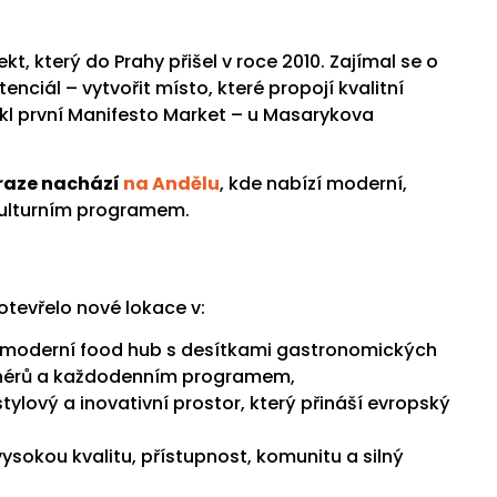
ekt, který do Prahy přišel v roce 2010. Zajímal se o
enciál – vytvořit místo, které propojí kvalitní
znikl první Manifesto Market – u Masarykova
Praze nachází
na Andělu
, kde nabízí moderní,
 kulturním programem.
otevřelo nové lokace v:
 moderní food hub s desítkami gastronomických
gnérů a každodenním programem,
tylový a inovativní prostor, který přináší evropský
ysokou kvalitu, přístupnost, komunitu a silný