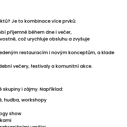
ktů? Je to kombinace více prvků:
obí příjemně během dne i večer,
ostně, což urychluje obsluhu a zvyšuje
vedeným restauracím i novým konceptům, a klade
ební večery, festivaly a komunitní akce.
 skupiny i zájmy. Například:
ě, hudba, workshopy
logy show
čkami