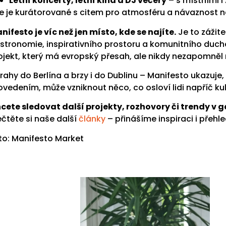
Letní koncerty, letní kina a DJ večery
– s místními i
e je kurátorované s citem pro atmosféru a návaznost na
nifesto je víc než jen místo, kde se najíte.
Je to zážit
stronomie, inspirativního prostoru a komunitního ducha.
ojekt, který má evropský přesah, ale nikdy nezapomněl 
Prahy do Berlína a brzy i do Dublinu – Manifesto ukazuje
ovedením, může vzniknout něco, co osloví lidi napříč ku
cete sledovat další projekty, rozhovory či trendy v 
ečtěte si naše další
články
– přinášíme inspiraci i přehl
to: Manifesto Market