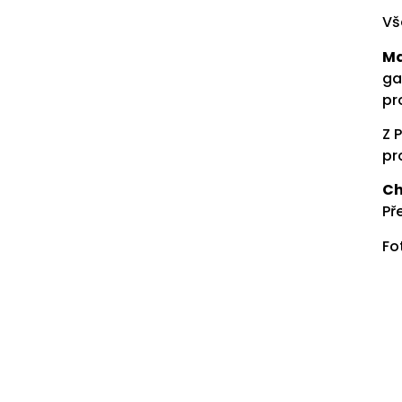
Vš
Ma
ga
pr
Z 
pr
Ch
Př
Fo