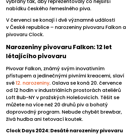
vybrány tak, aby reprezentovaly co nejširší
nabídku českého řemeslného piva.
V červenci se konají i dvě významné události
v České republice – narozeniny pivovaru Falkon a
pivovaru Clock.
Narozeniny pivovaru Falkon: 12 let
létajícího pivovaru
Pivovar Falkon, známý svým inovativním
přístupem a jedinečnými pivními kreacemi, slaví
své
12. narozeniny
. Oslava se koná 20. července
od 12 hodin v industriálních prostorách ateliérů
Loft Bub-NY v pražských Holešovicích. Těšit se
můžete na více než 20 druhů piv a bohatý
doprovodný program. Nebude chybět brewbar,
živá hudba ani tetovací koutek.
Clock Days 2024: Desáté narozeniny pivovaru