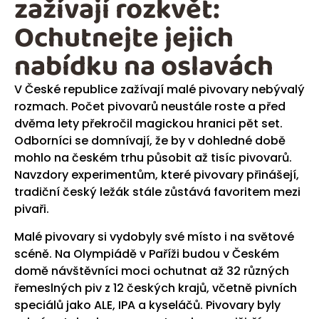
zažívají rozkvět:
Ochutnejte jejich
nabídku na oslavách
V České republice zažívají malé pivovary nebývalý
rozmach. Počet pivovarů neustále roste a před
dvěma lety překročil magickou hranici pět set.
Odborníci se domnívají, že by v dohledné době
mohlo na českém trhu působit až tisíc pivovarů.
Navzdory experimentům, které pivovary přinášejí,
tradiční český ležák stále zůstává favoritem mezi
pivaři.
Malé pivovary si vydobyly své místo i na světové
scéně. Na Olympiádě v Paříži budou v Českém
domě návštěvníci moci ochutnat až 32 různých
řemeslných piv z 12 českých krajů, včetně pivních
speciálů jako ALE, IPA a kyseláčů. Pivovary byly