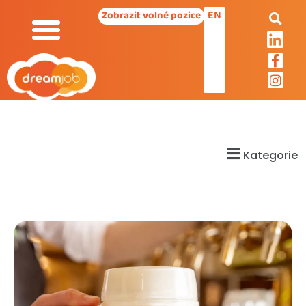
EN
Zobrazit volné pozice
Kategorie