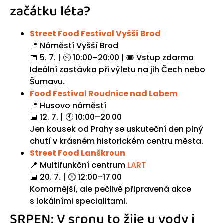
začátku léta?
Street Food Festival Vyšší Brod
📍 Náměstí Vyšší Brod
📅 5. 7. | 🕙 10:00–20:00 | 🎟️ Vstup zdarma
Ideální zastávka při výletu na jih Čech nebo
Šumavu.
Food Festival Roudnice nad Labem
📍 Husovo náměstí
📅 12. 7. | 🕙 10:00–20:00
Jen kousek od Prahy se uskuteční den plný
chutí v krásném historickém centru města.
Street Food Lanškroun
📍 Multifunkční centrum
LART
📅 20. 7. | 🕛 12:00–17:00
Komornější, ale pečlivě připravená akce
s lokálními specialitami.
SRPEN: V srpnu to žije u vody i