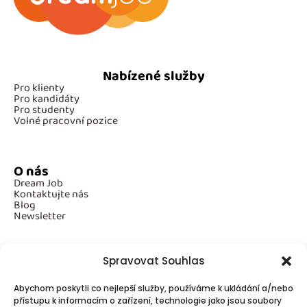
Nabízené služby
Pro klienty
Pro kandidáty
Pro studenty
Volné pracovní pozice
O nás
Dream Job
Kontaktujte nás
Blog
Newsletter
Spravovat Souhlas
Povinné informace
Abychom poskytli co nejlepší služby, používáme k ukládání a/nebo
GDPR
Cookies
přístupu k informacím o zařízení, technologie jako jsou soubory