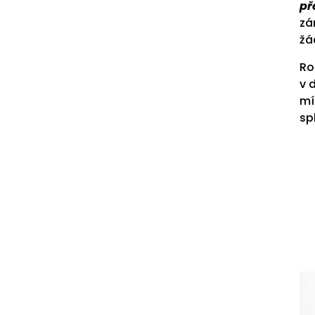
př
zá
žá
Ro
v 
mí
spl