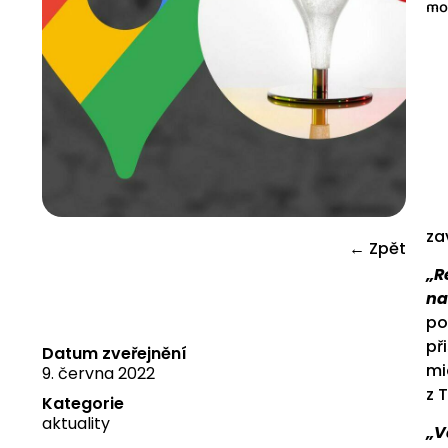
mor
za
← Zpět
„R
na
po
př
Datum zveřejnění
mi
9. června 2022
z 
Kategorie
aktuality
„V