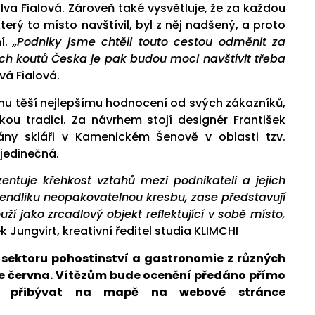
Iva Fialová. Zároveň také vysvětluje, že za každou
terý to místo navštívil, byl z něj nadšený, a proto
ní.
„Podniky jsme chtěli touto cestou odměnit za
jších koutů Česka je pak budou moci navštívit třeba
á Fialová.
onu těší nejlepšímu hodnocení od svých zákazníků,
kou tradici. Za návrhem stojí designér František
ány skláři v Kamenickém Šenově v oblasti tzv.
 jedinečná.
entuje křehkost vztahů mezi podnikateli a jejich
špendlíku neopakovatelnou kresbu, zase představují
í jako zrcadlový objekt reflektující v sobě místo,
ek Jungvirt, kreativní ředitel studia KLIMCHI
sektoru pohostinství a gastronomie z různých
ce června. Vítězům bude ocenění předáno přímo
ě přibývat na mapě na webové stránce