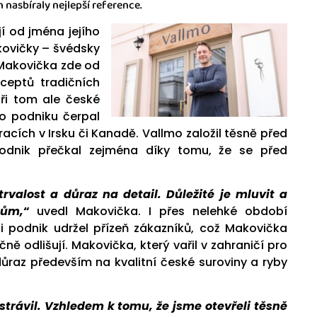
 nasbíraly nejlepší reference.
í od jména jejího
kovičky – švédsky
akovička zde od
ceptů tradičních
při tom ale české
ho podniku čerpal
acích v Irsku či Kanadě. Vallmo založil těsně před
odnik přečkal zejména díky tomu, že se před
rvalost a důraz na detail. Důležité je mluvit a
cům,
“
uvedl Makovička. I přes nelehké období
si podnik udržel přízeň zákazníků, což Makovička
ně odlišují. Makovička, který vařil v zahraničí pro
ůraz především na kvalitní české suroviny a ryby
strávil. Vzhledem k tomu, že jsme otevřeli těsně