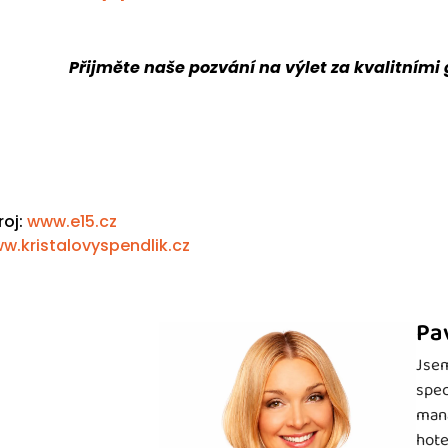
Přijměte naše pozvání na výlet za kvalitními
roj:
www.e15.cz
w.kristalovyspendlik.cz
Pa
Jsem
spec
mana
hote