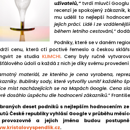
uživatelů,“
tvrdí mluvčí Googlu 
recenzí je spokojený zákazník, k
mu udělil to nejlepší hodnoce
jejich práci. Lidé i ze vzdáleně
během letního cestování,“
dodáv
Podniky, které se v daném regi
drží cenu, která ctí poctivé řemeslo a českou sklářs
ngvirt ze studia
KLIMCHI
. Ceny byly ručně vytvarov
išťálového údolí a každá z nich je díky svému provedení
amotný materiál, ze kterého je cena vyrobena, reprez
kazníky. Bublinky sody, které vytvořily uvnitř každého 
síce míst nacházejících se na Mapách Google. Cena slouž
eré dosáhlo úspěchu dle hodnocení zákazníků
.” Františ
braných deset podniků s nejlepším hodnocením ze 
utů České republiky vyhlásí Google v průběhu měsí
 provozovně a jejich jména budou postupn
w.kristalovyspendlik.cz
.