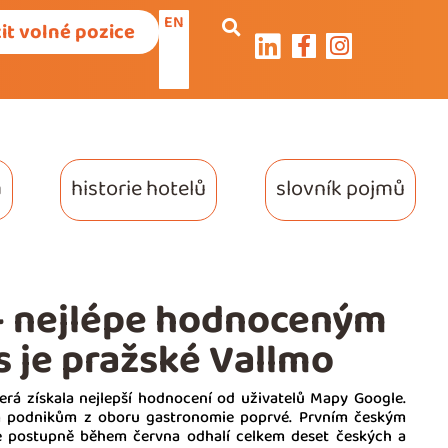
EN
it volné pozice
a
historie hotelů
slovník pojmů
 – nejlépe hodnoceným
 je pražské Vallmo
terá získala nejlepší hodnocení od uživatelů Mapy Google.
kým podnikům z oboru gastronomie poprvé. Prvním českým
e postupně během června odhalí celkem deset českých a