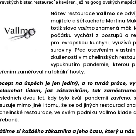
avských bister, restaurací a kaváren, jež na googlovských mapách
Název restaurace
Vallmo
se odvíj
majitele a šéfkuchaře Martina Ma
totiž slovo
vallmo
znamená mák. M
počátku vychází z postupů a re
pro evropskou kuchyni, využívá 
suroviny. Před otevřením vlastní
zkušenosti v michelinských restaur
vypuknutím pandemie, kterou p
vřením zaměřoval na lokální hosty.
ecept na úspěch je jen jediný, a to tvrdá práce, vyt
slouchat lidem, jak zákazníkům, tak zaměstnan
sledních dvou let, kdy bylo kvůli pandemii zavřeno, 
isuzuje mimo jiné i tomu, že se od jiných restaurací znač
chelinské restaurace, ve svém podniku Vallmo klade d
Třeboně.
ážíme si každého zákazníka a jeho času, který u nás 