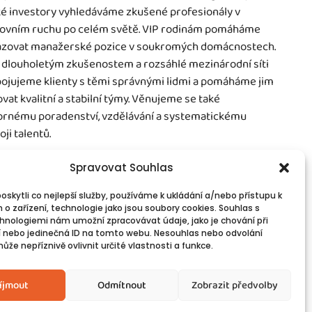
é investory vyhledáváme zkušené profesionály v
ovním ruchu po celém světě. VIP rodinám pomáháme
zovat manažerské pozice v soukromých domácnostech.
 dlouholetým zkušenostem a rozsáhlé mezinárodní síti
ojujeme klienty s těmi správnými lidmi a pomáháme jim
vat kvalitní a stabilní týmy. Věnujeme se také
rnému poradenství, vzdělávání a systematickému
oji talentů.
Spravovat Souhlas
skytli co nejlepší služby, používáme k ukládání a/nebo přístupu k
 o zařízení, technologie jako jsou soubory cookies. Souhlas s
vinné informace
Spojte se s námi!
hnologiemi nám umožní zpracovávat údaje, jako je chování při
PR
Kontakty
 nebo jedinečná ID na tomto webu. Nesouhlas nebo odvolání
okies
že nepříznivě ovlivnit určité vlastnosti a funkce.
íjmout
Odmítnout
Zobrazit předvolby