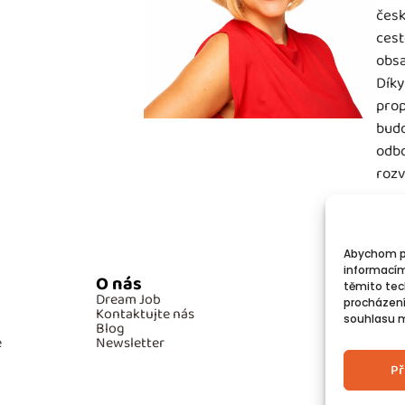
česk
cest
obsa
Díky
prop
budo
odbo
rozv
Abychom po
informacím
O nás
Po
těmito tec
Dream Job
GD
procházení
Kontaktujte nás
Co
souhlasu mů
Blog
e
Newsletter
Př