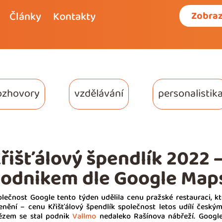
Články
Kontakty
Zobraz
ozhovory
vzdělávání
personalistik
řišťálový špendlík 2022
odnikem dle Google Maps
lečnost Google tento týden udělila cenu pražské restauraci, k
enění – cenu Křišťálový špendlík společnost letos udílí čes
tězem se stal podnik
Vallmo
nedaleko Rašínova nábřeží. Googl