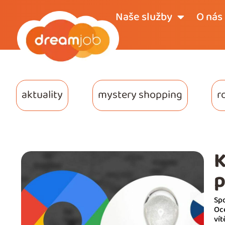
Naše služby
O nás
aktuality
mystery shopping
r
K
p
Spo
Oc
ví