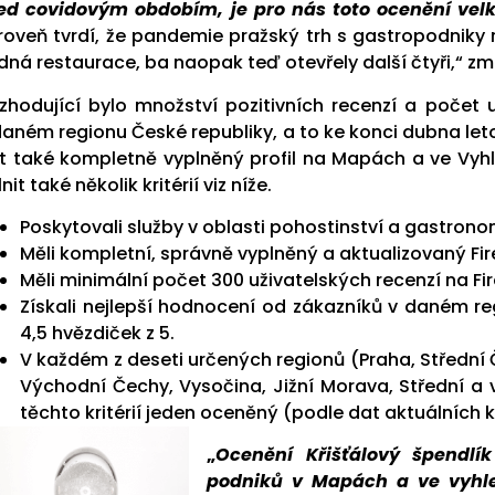
ed covidovým obdobím, je pro nás toto ocenění vel
roveň tvrdí, že pandemie pražský trh s gastropodniky 
dná restaurace, ba naopak teď otevřely další čtyři,“ z
zhodující bylo množství pozitivních recenzí a počet 
daném regionu České republiky, a to ke konci dubna let
t také kompletně vyplněný profil na Mapách a ve Vyh
nit také několik kritérií viz níže.
Poskytovali služby v oblasti pohostinství a gastrono
Měli kompletní, správně vyplněný a aktualizovaný Fi
Měli minimální počet 300 uživatelských recenzí na Fi
Získali nejlepší hodnocení od zákazníků v daném r
4,5 hvězdiček z 5.
V každém z deseti určených regionů (Praha, Střední 
Východní Čechy, Vysočina, Jižní Morava, Střední a
těchto kritérií jeden oceněný (podle dat aktuálních k
„
Ocenění Křišťálový špendlí
podniků v Mapách a ve vyhled