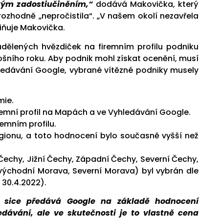
kým zadostiučiněním,“
dodává Makovička, který
rozhodně „nepročistila“. „V našem okolí nezavřela
miňuje Makovička.
udělených hvězdiček na firemním profilu podniku
ošního roku. Aby podnik mohl získat ocenění, musí
ledávání Google, vybrané vítězné podniky musely
mie.
remní profil na Mapách a ve Vyhledávání Google.
remním profilu.
egionu, a toto hodnocení bylo současně vyšší než
Čechy, Jižní Čechy, Západní Čechy, Severní Čechy,
 východní Morava, Severní Morava) byl vybrán dle
 30.4.2022).
k sice předává Google na základě hodnocení
ávání, ale ve skutečnosti je to vlastně cena