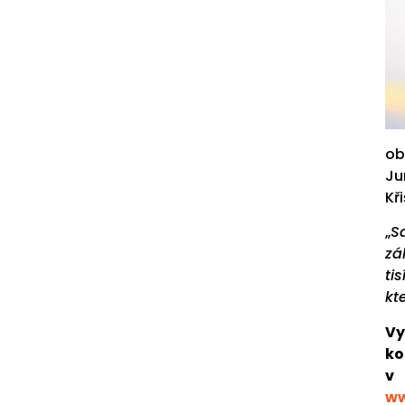
ob
Ju
Kř
„
S
zá
ti
kt
Vy
ko
v
ww