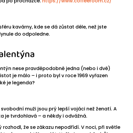
eba po procházce.
https://www.coffeeroom.cz/
féru kavárny, kde se dá zůstat déle, než jste
plynule do odpoledne.
Valentýna
entýn nese pravděpodobně jedna (nebo i dvě)
stot je málo – i proto byl v roce 1969 vyřazen
ké je legenda?
: svobodní muži jsou prý lepší vojáci než ženatí. A
 je tvrdohlavá – a někdy i odvážná.
rozhodl, že se zákazu nepodřídí. V noci, při světle