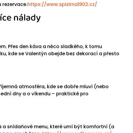
u rezervace.
https://www.spizirna1902.cz/
íce nálady
erem. Přes den káva a něco sladkého, k tomu
iku, kde se Valentýn obejde bez dekorací a přesto
říjemná atmosféra, kde se dobře mluví (nebo
šední dny a o víkendu – praktické pro
a a snídaňové menu, které umí být komfortní (a