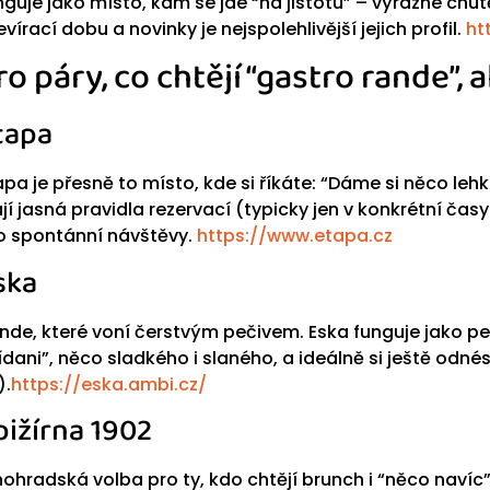
nguje jako místo, kam se jde “na jistotu” – výrazné chu
evírací dobu a novinky je nejspolehlivější jejich profil.
ht
ro páry, co chtějí “gastro rande”, 
tapa
apa je přesně to místo, kde si říkáte: “Dáme si něco leh
jí jasná pravidla rezervací (typicky jen v konkrétní časy 
o spontánní návštěvy.
https://www.etapa.cz
ska
nde, které voní čerstvým pečivem. Eska funguje jako pe
ídani”, něco sladkého i slaného, a ideálně si ještě odn
).
https://eska.ambi.cz/
pižírna 1902
nohradská volba pro ty, kdo chtějí brunch i “něco naví