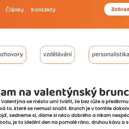
Články
Kontakty
Zobraz
ozhovory
vzdělávání
personalistik
am na valentýnský brunc
 Valentýna se město umí tvářit, že bez růže a předkrm
vá to, které se nemusí snažit. Brunch je v tomhle dokona
ojď, sedneme si, dáme si něco dobrého a nikam nespěch
botu, je to ideální den na pomalé ráno, druhou kávu a s