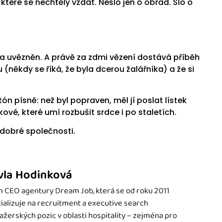
které se nechtěly vzdát. Nešlo jen o obřad. Šlo o
a uvězněn. A právě za zdmi vězení dostává příběh
u (někdy se říká, že byla dcerou žalářníka) a že si
tón písně: než byl popraven, měl jí poslat lístek
kové, které umí rozbušit srdce i po staletích.
v dobré společnosti.
vla Hodinková
 CEO agentury Dream Job, která se od roku 2011
ializuje na recruitment a executive search
žerských pozic v oblasti hospitality – zejména pro