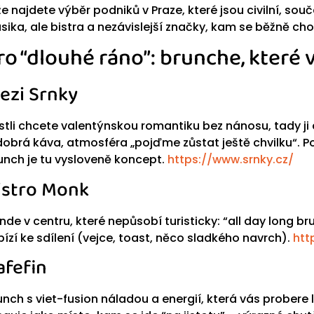
že najdete výběr podniků v Praze, které jsou civilní, so
asika, ale bistra a nezávislejší značky, kam se běžně ch
ro “dlouhé ráno”: brunche, které 
ezi Srnky
stli chcete valentýnskou romantiku bez nánosu, tady j
dobrá káva, atmosféra „pojďme zůstat ještě chvilku“. Po
unch je tu vysloveně koncept.
https://www.srnky.cz/
istro Monk
nde v centru, které nepůsobí turisticky: “all day long br
bízí ke sdílení (vejce, toast, něco sladkého navrch).
htt
afefin
unch s viet-fusion náladou a energií, která vás probere