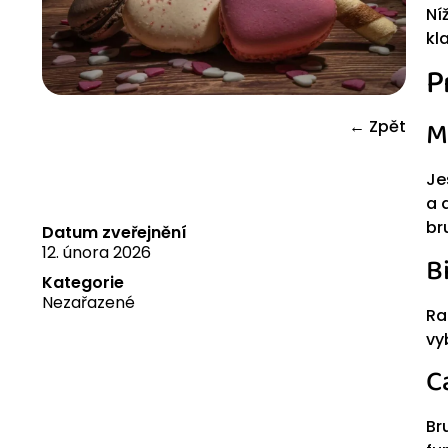
Ní
kl
P
M
← Zpět
Je
a 
br
Datum zveřejnění
12. února 2026
B
Kategorie
Nezařazené
Ra
vy
C
Br