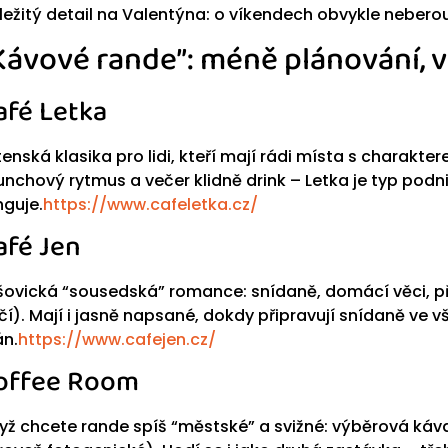
ležitý detail na Valentýna: o víkendech obvykle nebero
Kávové rande”: méně plánování, v
afé Letka
tenská klasika pro lidi, kteří mají rádi místa s charakt
unchový rytmus a večer klidně drink – Letka je typ podn
nguje.
https://www.cafeletka.cz/
afé Jen
šovická “sousedská” romance: snídaně, domácí věci, p
čí). Mají i jasně napsané, dokdy připravují snídaně ve v
án.
https://www.cafejen.cz/
offee Room
yž chcete rande spíš “městské” a svižné: výběrová káv