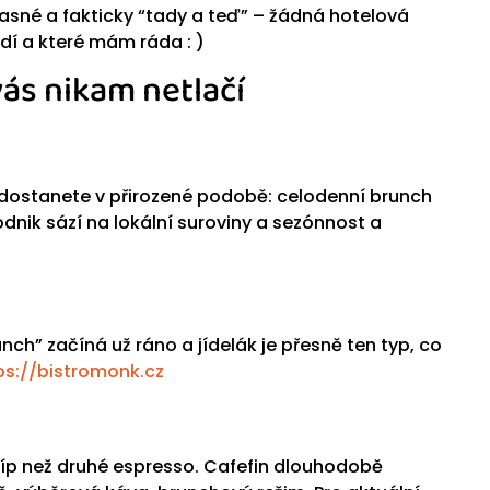
učasné a fakticky “tady a teď” – žádná hotelová
odí a které mám ráda : )
vás nikam netlačí
i dostanete v přirozené podobě: celodenní brunch
dnik sází na lokální suroviny a sezónnost a
unch” začíná už ráno a jídelák je přesně ten typ, co
ps://bistromonk.cz
 líp než druhé espresso. Cafefin dlouhodobě