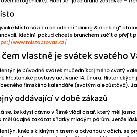
roveň fotogenické). Hodí se i jako druhá zastávka – tř
ísto
jvické Místo sází na celodenní “dining & drinking” atmos
ánovali. Ideální, pokud chcete brunchem začít a přejít 
tps://www.mistoprovas.cz/
 čem vlastně je svátek svatého 
lentýn je původně svátek mučedníka: jméno svatý Val
ně křesťanské postavy uctívané 14. února. Historických ji
obecného římského kalendáře (svatým ale zůstává). Ja
ajný oddávající v době zákazů
ká se, že kdysi dávno v Římě vládl císař, který měl jasno
k měl údajně zakázat sňatky mladým párům. Jenže láska
lentýn, kněz s klidným hlasem a odvahou v očích, se prý 