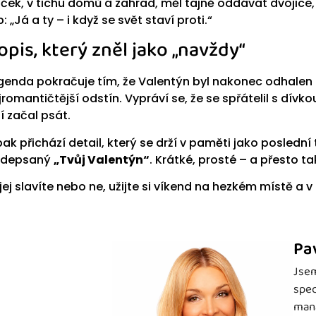
íček, v tichu domů a zahrad, měl tajně oddávat dvojice, 
b: „Já a ty – i když se svět staví proti.“
opis, který zněl jako „navždy“
genda pokračuje tím, že Valentýn byl nakonec odhalen 
jromantičtější odstín. Vypráví se, že se spřátelil s dívko
ní začal psát.
pak přichází detail, který se drží v paměti jako poslední 
depsaný
„Tvůj Valentýn“
. Krátké, prosté – a přesto ta
 jej slavíte nebo ne, užijte si víkend na hezkém místě a 
Pa
Jsem
spec
mana