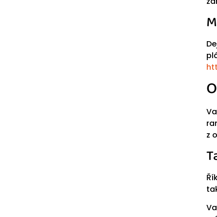
zá
M
De
pl
ht
O
Va
ra
z 
T
Ří
ta
Va