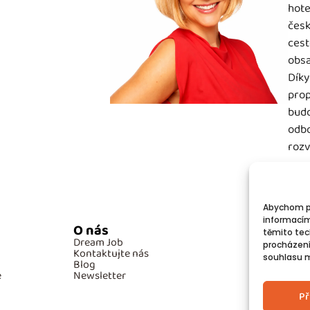
hote
česk
cest
obsa
Díky
prop
budo
odbo
rozv
Abychom po
informacím
O nás
Po
těmito tec
Dream Job
GD
procházení
Kontaktujte nás
Co
souhlasu mů
Blog
e
Newsletter
Př