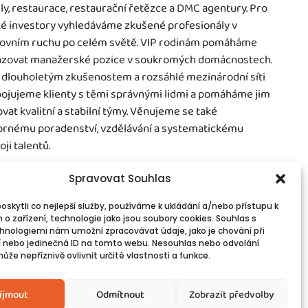
ly, restaurace, restaurační řetězce a DMC agentury. Pro
é investory vyhledáváme zkušené profesionály v
ovním ruchu po celém světě. VIP rodinám pomáháme
zovat manažerské pozice v soukromých domácnostech.
 dlouholetým zkušenostem a rozsáhlé mezinárodní síti
ojujeme klienty s těmi správnými lidmi a pomáháme jim
vat kvalitní a stabilní týmy. Věnujeme se také
rnému poradenství, vzdělávání a systematickému
oji talentů.
Spravovat Souhlas
skytli co nejlepší služby, používáme k ukládání a/nebo přístupu k
 o zařízení, technologie jako jsou soubory cookies. Souhlas s
vinné informace
Spojte se s námi!
hnologiemi nám umožní zpracovávat údaje, jako je chování při
PR
Kontakty
 nebo jedinečná ID na tomto webu. Nesouhlas nebo odvolání
okies
že nepříznivě ovlivnit určité vlastnosti a funkce.
íjmout
Odmítnout
Zobrazit předvolby