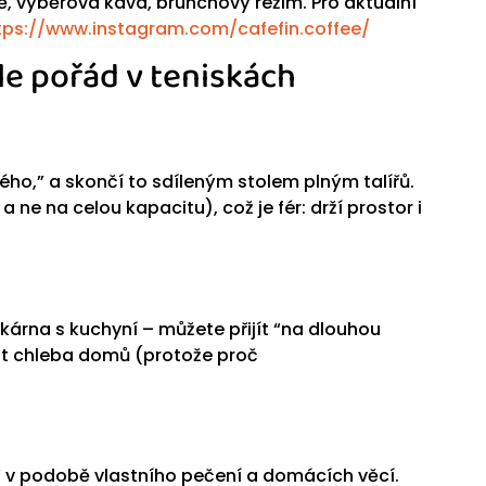
tě, výběrová káva, brunchový režim. Pro aktuální
tps://www.instagram.com/cafefin.coffee/
ale pořád v teniskách
kého,” a skončí to sdíleným stolem plným talířů.
a ne na celou kapacitu), což je fér: drží prostor i
kárna s kuchyní – můžete přijít “na dlouhou
ést chleba domů (protože proč
c” v podobě vlastního pečení a domácích věcí.