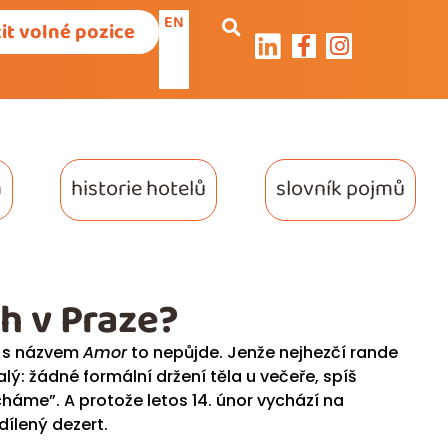
EN
it volné pozice
a
historie hotelů
slovník pojmů
h v Praze?
u s názvem
Amor
to nepůjde. Jenže nejhezčí rande
lý: žádné formální držení těla u večeře, spíš
áme”. A protože letos 14. únor vychází na
dílený dezert.