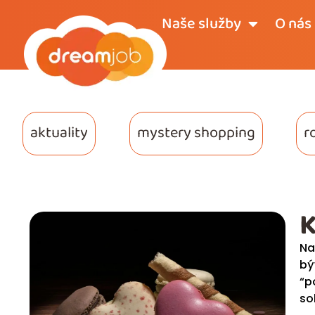
Naše služby
O nás
aktuality
mystery shopping
r
K
Na
bý
“p
so