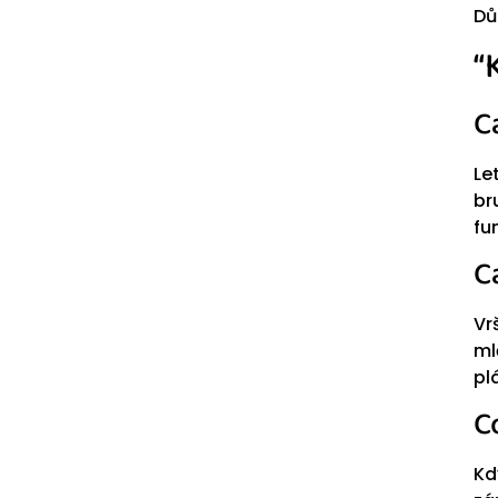
Dů
“
C
Le
br
fu
C
Vr
ml
pl
C
Kd