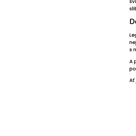
sv
sli
D
Le
ne
s 
A 
po
Ať