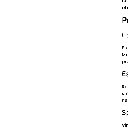
fu
ot
P
E
Et
Ma
pr
E
Ra
sn
ne
S
Vi