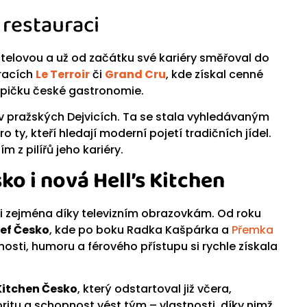
 restauraci
elovou a už od začátku své kariéry směřoval do
uracích
Le Terroir
či
Grand Cru
, kde získal cenné
 špičku české gastronomie.
v pražských Dejvicích. Ta se stala vyhledávaným
 ty, kteří hledají moderní pojetí tradičních jídel.
m z pilířů jeho kariéry.
ko i nová Hell’s Kitchen
i zejména díky televizním obrazovkám. Od roku
hef Česko
, kde po boku Radka Kašpárka a
Přemka
sti, humoru a férového přístupu si rychle získala
 Kitchen Česko
, který odstartoval již včera,
ritu a schopnost vést tým – vlastnosti, díky nimž