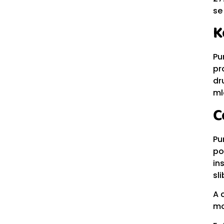
se
K
Pu
pr
dr
ml
C
Pu
po
in
sl
A 
mo