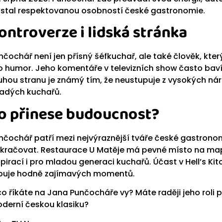
 stal respektovanou osobností české gastronomie.
ontroverze i lidská stránka
nčochář není jen přísný šéfkuchař, ale také člověk, kte
o humor. Jeho komentáře v televizních show často baví 
uhou stranu je známý tím, že neustupuje z vysokých ná
adých kuchařů.
o přinese budoucnost?
nčochář patří mezi nejvýraznější tváře české gastrono
kračovat. Restaurace U Matěje má pevné místo na mapě 
spirací i pro mladou generaci kuchařů. Účast v Hell’s Kit
ibuje hodně zajímavých momentů.
co říkáte na Jana Punčocháře vy? Máte raději jeho roli 
derní českou klasiku?