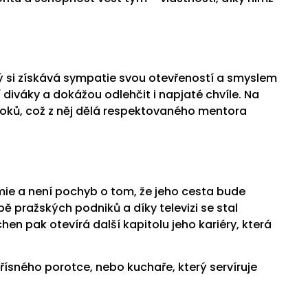
rý si získává sympatie svou otevřeností a smyslem
diváky a dokážou odlehčit i napjaté chvíle. Na
roků, což z něj dělá respektovaného mentora
mie a není pochyb o tom, že jeho cesta bude
pražských podniků a díky televizi se stal
chen pak otevírá další kapitolu jeho kariéry, která
přísného porotce, nebo kuchaře, který servíruje