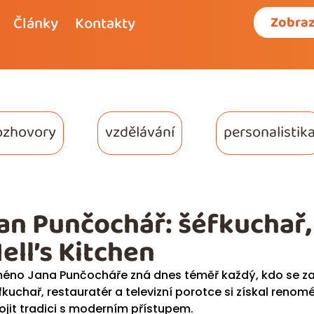
Články
Kontakty
Zobraz
ozhovory
vzdělávání
personalistik
an Punčochář: šéfkuchař, 
ell’s Kitchen
éno Jana Punčocháře zná dnes téměř každý, kdo se za
fkuchař, restauratér a televizní porotce si získal renom
ojit tradici s moderním přístupem.