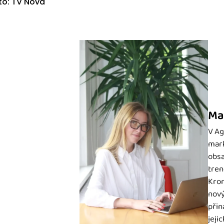
to: TV Nova
Ma
V Ag
mark
obsa
tren
Krom
nový
přin
jeji