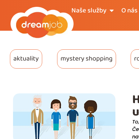
Naše služby
O nás
aktuality
mystery shopping
r
H
u
To
Če
na