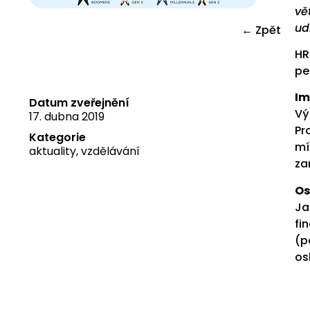
vě
ud
← Zpět
HR
pe
Im
Datum zveřejnění
Vý
17. dubna 2019
Pr
Kategorie
mí
aktuality
,
vzdělávání
za
Os
Ja
fi
(p
os