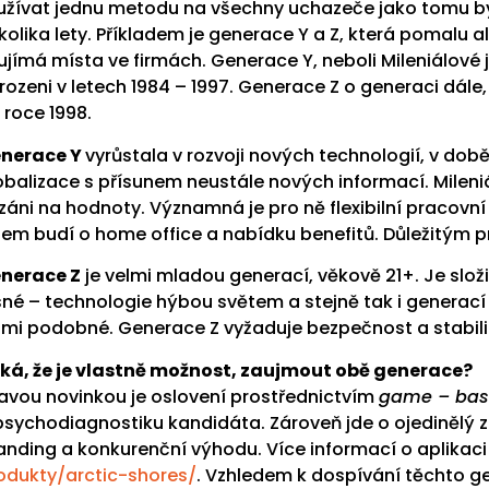
užívat jednu metodu na všechny uchazeče jako tomu b
kolika lety. Příkladem je generace Y a Z, která pomalu al
ujímá místa ve firmách. Generace Y, neboli Mileniálové 
rozeni v letech 1984 – 1997. Generace Z o generaci dále,
 roce 1998.
nerace Y
vyrůstala v rozvoji nových technologií, v dob
obalizace s přísunem neustále nových informací. Mileniá
záni na hodnoty. Významná je pro ně flexibilní pracovn
jem budí o home office a nabídku benefitů. Důležitým p
nerace Z
je velmi mladou generací, věkově 21+. Je složitě
sné – technologie hýbou světem a stejně tak i generací
lmi podobné. Generace Z vyžaduje bezpečnost a stabili
ká, že je vlastně možnost, zaujmout obě generace?
avou novinkou je oslovení prostřednictvím
game – bas
psychodiagnostiku kandidáta. Zároveň jde o ojedinělý z
anding a konkurenční výhodu. Více informací o aplikac
odukty/arctic-shores/
. Vzhledem k dospívání těchto ge