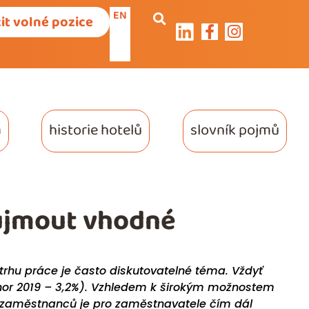
EN
it volné pozice
a
historie hotelů
slovník pojmů
aujmout vhodné
 trhu práce je často diskutovatelné téma. Vždyť
or 2019 – 3,2%). Vzhledem k širokým možnostem
ny zaměstnanců je pro zaměstnavatele čím dál