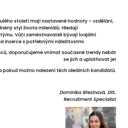
ulého století mají nastavené hodnoty – vzdělání,
něný styl života mileniálů. Hledají
ýmu. Vůči zaměstnavateli bývají loajální
á inzerce s potřebnými náležitostmi.
nanců, doporučujeme vnímat současné trendy nebát
se jich a uplatňovat je!
a pokud možno nalezení těch ideálních kandidátů.
Dominika Březinová, DiS.
Recruitment Specialist