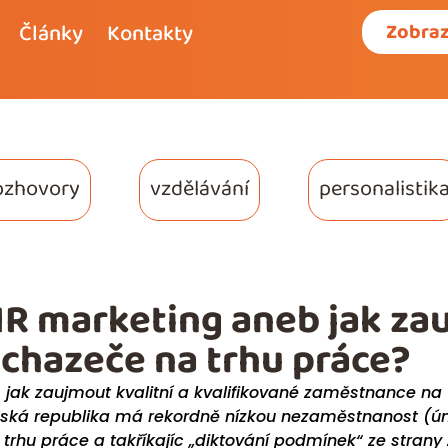
Články
Kontakty
Zobraz
ozhovory
vzdělávání
personalistik
R marketing aneb jak z
chazeče na trhu práce?
, jak zaujmout kvalitní a kvalifikované zaměstnance na
ská republika má rekordně nízkou nezaměstnanost (ún
 trhu práce a takříkajíc „diktování podmínek“ ze stra