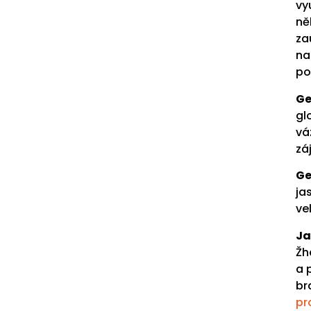
vy
ně
za
na
po
Ge
gl
vá
zá
Ge
ja
ve
Ja
Žh
a 
br
pr