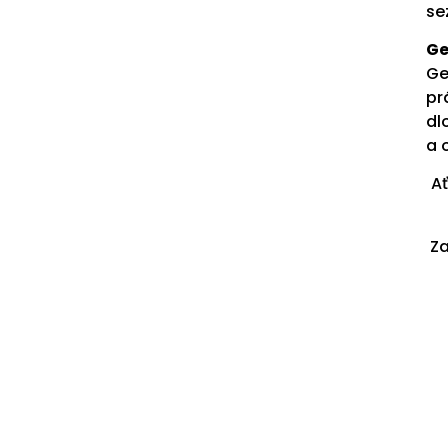
se
Ge
Ge
pr
dl
a 
A
Za