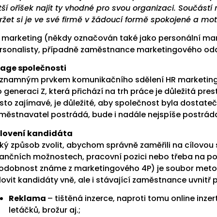
tší oříšek najít ty vhodné pro svou organizaci. Součást
ržet si je ve své firmě v žádoucí formě spokojené a mo
 marketing (někdy označován také jako personální mar
rsonalisty, případně zaměstnance marketingového odd
age společnosti
znamným prvkem komunikačního sdělení HR marketing
o generaci Z, která přichází na trh práce je důležitá pr
sto zajímavé, je důležité, aby společnost byla dostate
městnavatel postrádá, bude i nadále nejspíše postrád
lovení kandidáta
ký způsob zvolit, abychom správně zaměřili na cílovou 
nančních možnostech, pracovní pozici nebo třeba na po
odobnost známe z marketingového 4P) je soubor met
lovit kandidáty vně, ale i stávající zaměstnance uvnitř 
Reklama
– tištěná inzerce, naproti tomu online inze
letáčků, brožur aj.;