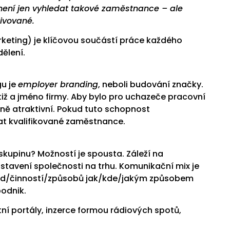
í není jen vyhledat takové zaměstnance – ale
tivované.
keting) je klíčovou součástí práce každého
ělení.
u je
employer branding
, neboli budování značky.
estiž a jméno firmy. Aby bylo pro uchazeče pracovní
čně atraktivní. Pokud tuto schopnost
at kvalifikované zaměstnance.
skupinu? Možností je spousta. Záleží na
stavení společnosti na trhu. Komunikační mix je
od/činností/způsobů jak/kde/jakým způsobem
podnik.
rtní portály, inzerce formou rádiových spotů,