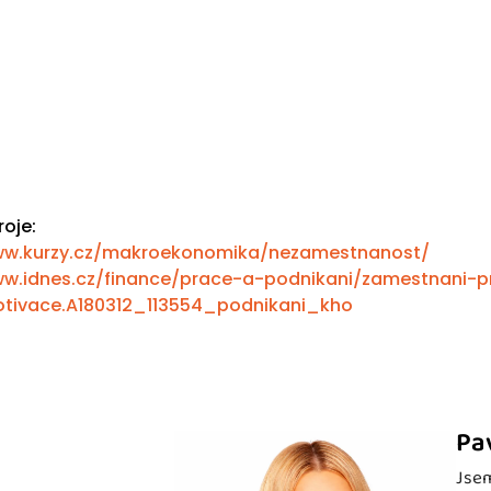
roje:
w.kurzy.cz/makroekonomika/nezamestnanost/
w.idnes.cz/finance/prace-a-podnikani/zamestnani-p
tivace.A180312_113554_podnikani_kho
Pa
Jsem