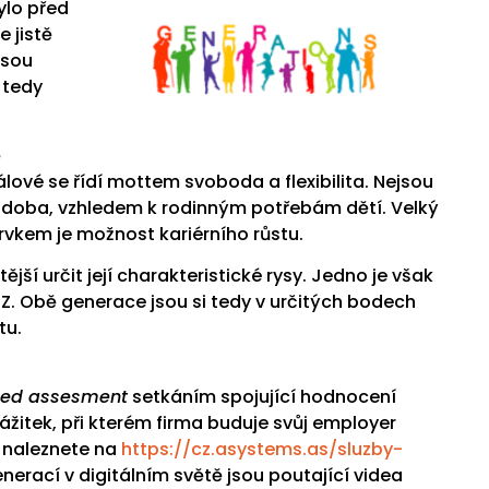
ylo před
e jistě
jsou
 tedy
ě
lové se řídí mottem svoboda a flexibilita. Nejsou
í doba, vzhledem k rodinným potřebám dětí. Velký
rvkem je možnost kariérního růstu.
jší určit její charakteristické rysy. Jedno je však
 Z. Obě generace jsou si tedy v určitých bodech
tu.
ed assesment
setkáním spojující hodnocení
ážitek, při kterém firma buduje svůj employer
i naleznete na
https://cz.asystems.as/sluzby-
nerací v digitálním světě jsou poutající videa