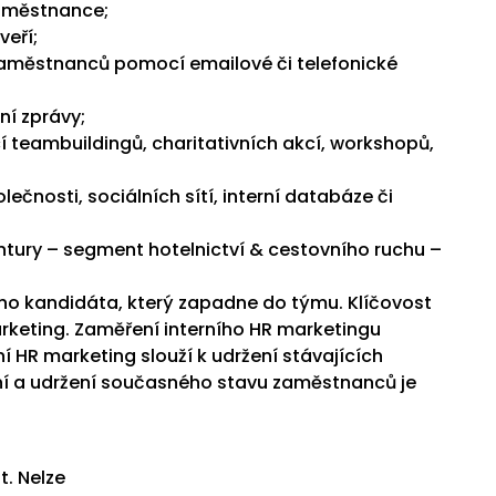
aměstnance;
veří;
zaměstnanců pomocí emailové či telefonické
ní zprávy;
eambuildingů, charitativních akcí, workshopů,
nosti, sociálních sítí, interní databáze či
ntury – segment hotelnictví & cestovního ruchu –
ího kandidáta, který zapadne do týmu. Klíčovost
arketing. Zaměření interního HR marketingu
í HR marketing slouží k udržení stávajících
ní a udržení současného stavu zaměstnanců je
t. Nelze