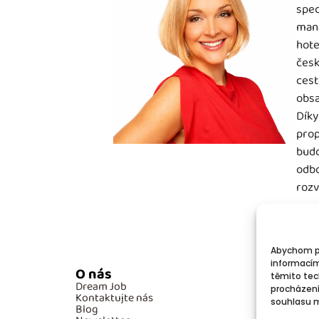
spec
mana
hote
česk
cest
obsa
Díky
prop
budo
odbo
rozv
Abychom po
informacím
O nás
Po
těmito tec
Dream Job
GD
procházení
Kontaktujte nás
Co
souhlasu mů
Blog