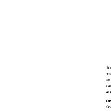
Ja
re
sm
za
pr
Od
Ko