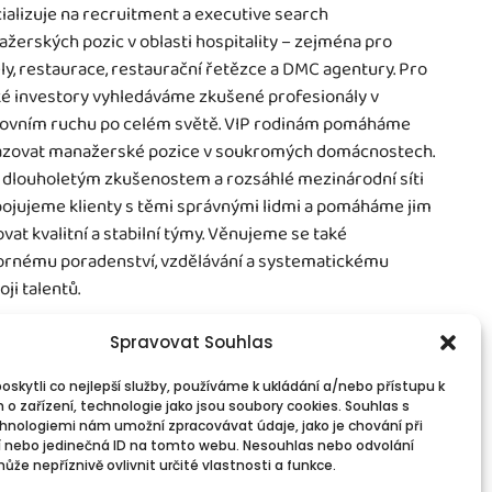
ializuje na recruitment a executive search
žerských pozic v oblasti hospitality – zejména pro
ly, restaurace, restaurační řetězce a DMC agentury. Pro
é investory vyhledáváme zkušené profesionály v
ovním ruchu po celém světě. VIP rodinám pomáháme
zovat manažerské pozice v soukromých domácnostech.
 dlouholetým zkušenostem a rozsáhlé mezinárodní síti
ojujeme klienty s těmi správnými lidmi a pomáháme jim
vat kvalitní a stabilní týmy. Věnujeme se také
rnému poradenství, vzdělávání a systematickému
oji talentů.
Spravovat Souhlas
skytli co nejlepší služby, používáme k ukládání a/nebo přístupu k
 o zařízení, technologie jako jsou soubory cookies. Souhlas s
vinné informace
Spojte se s námi!
hnologiemi nám umožní zpracovávat údaje, jako je chování při
PR
Kontakty
 nebo jedinečná ID na tomto webu. Nesouhlas nebo odvolání
okies
že nepříznivě ovlivnit určité vlastnosti a funkce.