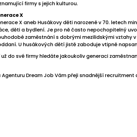
znamující firmy s jejich kulturou.
nerace X
nerace X aneb Husákovy děti narozené v 70. letech min
áce, děti a bydlení. Je pro ně často nepochopitelný uvol
ouhodobé zaměstnání s dobrými mezilidskými vztahy v t
oddaní. U husákových dětí jistě zaboduje vtipně napsan
ť už do své firmy hledáte jakoukoliv generaci zaměst
 Agenturu Dream Job Vám přeji snadnější recruitment 