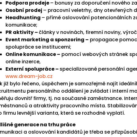
Podpora prodeje
– bonusy za doporučení nového z
Osobní prodej
– pracovní veletrhy, dny otevřených d
Headhunting
– přímé oslovování potencionálních 
komunikace;
PR aktivity –
články v novinách, firemní noviny, výroč
Event marketing a sponzoring –
propagace pomocí t
spolupráce se institucemi;
Online komunikace –
pomocí webových stránek společ
online inzerce,
Externí spolupráce –
specializované personální age
www.dream-job.cz
k již bylo řečeno, úspěchem je samozřejmě najít ideáln
cruitmentu personálního oddělení je zvládat i interní m
ěřuju dovnitř firmy, tj. na současné zaměstnance. Intern
městnanců a atraktivity pracovního místa. Stabilizová
o firmu levnější varianta, která se rozhodně vyplatí.
lišné generace na trhu práce
munikaci a oslovování kandidátů je třeba se přizpůsobi