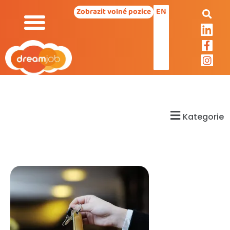
EN
Zobrazit volné pozice
Kategorie