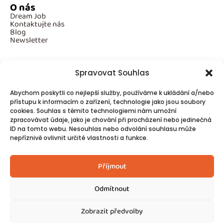
O nás
Dream Job
Kontaktujte nás
Blog
Newsletter
Spravovat Souhlas
Povinné informace
Abychom poskytli co nejlepší služby, používáme k ukládání a/nebo
GDPR
přístupu k informacím o zařízení, technologie jako jsou soubory
Cookies
cookies. Souhlas s těmito technologiemi nám umožní
zpracovávat údaje, jako je chování při procházení nebo jedinečná
ID na tomto webu. Nesouhlas nebo odvolání souhlasu může
Spojte se s námi!
nepříznivě ovlivnit určité vlastnosti a funkce.
Kontakty
Příjmout
Odmítnout
Zobrazit předvolby
© 2025
Made by Ziveweby.cz
Design by Blondesign.cz