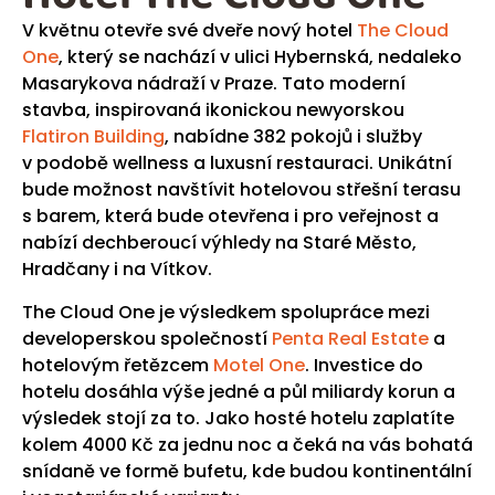
V květnu otevře své dveře nový hotel
The Cloud
One
, který se nachází v ulici Hybernská, nedaleko
Masarykova nádraží v Praze. Tato moderní
stavba, inspirovaná ikonickou newyorskou
Flatiron Building
, nabídne 382 pokojů i služby
v podobě wellness a luxusní restauraci. Unikátní
bude možnost navštívit hotelovou střešní terasu
s barem, která bude otevřena i pro veřejnost a
nabízí dechberoucí výhledy na Staré Město,
Hradčany i na Vítkov.
The Cloud One je výsledkem spolupráce mezi
developerskou společností
Penta Real Estate
a
hotelovým řetězcem
Motel One
. Investice do
hotelu dosáhla výše jedné a půl miliardy korun a
výsledek stojí za to. Jako hosté hotelu zaplatíte
kolem 4000 Kč za jednu noc a čeká na vás bohatá
snídaně ve formě bufetu, kde budou kontinentální