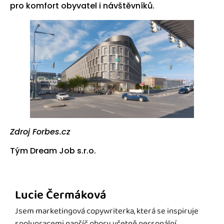
pro komfort obyvatel i návštěvníků.
Zdroj Forbes.cz
Tým Dream Job s.r.o.
Lucie Čermáková
Jsem marketingová copywriterka, která se inspiruje
spolupracemi napříč obory, včetně personální