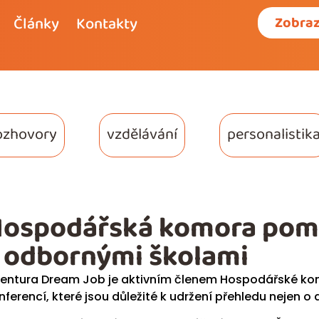
Články
Kontakty
Zobraz
ozhovory
vzdělávání
personalistik
ospodářská komora pomá
 odbornými školami
entura Dream Job je aktivním členem Hospodářské kom
nferencí, které jsou důležité k udržení přehledu nejen o