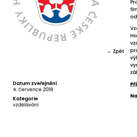
Pr
fi
od
Vz
Ho
vz
pr
← Zpět
vý
vy
zá
Datum zveřejnění
Př
4. července 2018
Na
Kategorie
vzdělávání