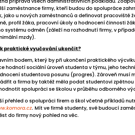
tná příprava všech administrativních podkladů. Zodp
lší zaměstnance firmy, kteří budou do spolupráce zahrn
k, jako u nových zaměstnanců a definovat pracoviště žá
rmě, profil žáka, pracovní úkoly a hodnocení činnosti ž
ho systému odměn (záleží na rozhodnutí firmy, v případě
nimální mzdy).
k praktické vyučování ukončit?
avním bodem, který by při ukončení praktického výcvik
ce hodnotí sociální úroveň studenta v týmu, jeho tech
dnocení studentova posunu (progres). Zároveň musí mí
jádřit a firma by taktéž měla podat studentovi zpětno
hodnotit spolupráci se školou v průběhu odborného výc
rší přehled o spolupráci firem a škol včetně příkladů n
w.komora.cz
.
Mít ve firmě studenty, své budoucí zam
ést do firmy nový pohled na věc.