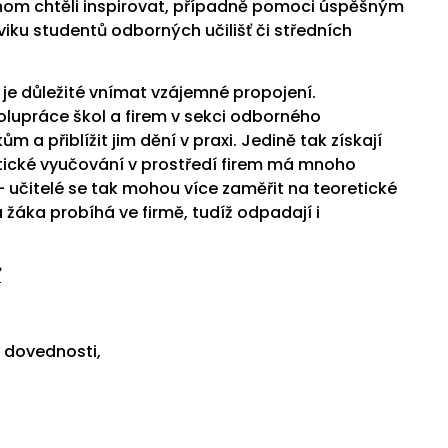
m chtěli inspirovat, případně pomoci úspěšným
iku studentů odborných učilišť či středních
 je důležité vnímat vzájemné propojení.
upráce škol a firem v sekci odborného
a přiblížit jim dění v praxi. Jedině tak získají
tické vyučování v prostředí firem má mnoho
– učitelé se tak mohou více zaměřit na teoretické
žáka probíhá ve firmě, tudíž odpadají i
ť
é dovednosti,