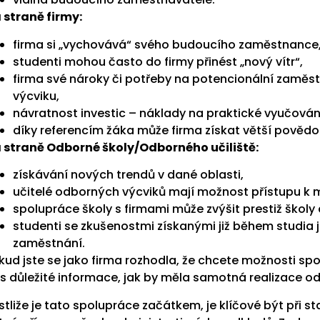
 straně firmy:
firma si „vychovává“ svého budoucího zaměstnance
studenti mohou často do firmy přinést „nový vítr“,
firma své nároky či potřeby na potencionální zaměs
výcviku,
návratnost investic – náklady na praktické vyučování
díky referencím žáka může firma získat větší povědo
 straně Odborné školy/Odborného učiliště:
získávání nových trendů v dané oblasti,
učitelé odborných výcviků mají možnost přístupu k 
spolupráce školy s firmami může zvýšit prestiž školy
studenti se zkušenostmi získanými již během studia 
zaměstnání.
kud jste se jako firma rozhodla, že chcete možnosti s
s důležité informace, jak by měla samotná realizace o
stliže je tato spolupráce začátkem, je klíčové být při sta