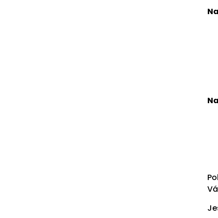
Na
Na
Po
Vá
Je