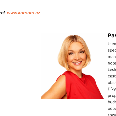
roj:
www.komora.cz
Pa
Jsem
spec
mana
hote
česk
cest
obsa
Díky
prop
budo
odbo
rozv