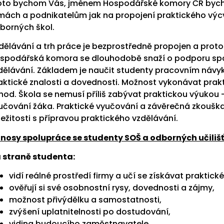
oto bychom Vás, jménem Hospodářské komory ČR bycho
rmách a podnikatelům jak na propojení praktického výcv
borných škol.
dělávání a trh práce je bezprostředně propojen a proto
spodářská komora se dlouhodobě snaží o podporu spol
dělávání. Základem je naučit studenty pracovním návykům 
aktické znalosti a dovednosti. Možnost vykonávat prak
hod. Škola se nemusí příliš zabývat praktickou výukou 
učování žáka. Praktické vyučování a závěrečná zkouška 
ležitosti s přípravou praktického vzdělávání.
ínosy spolupráce se studenty SOŠ a odborných učiliš
 straně studenta:
vidí reálné prostředí firmy a učí se získávat praktick
ověřují si své osobnostní rysy, dovednosti a zájmy,
možnost přivýdělku a samostatnosti,
zvýšení uplatnitelnosti po dostudování,
vidina budoucího zaměstnavatele.