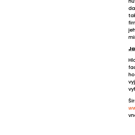
nu
da
ta
fi
je
mi
Ja
Hl
fa
ho
vy
vy
Ši
ww
vn