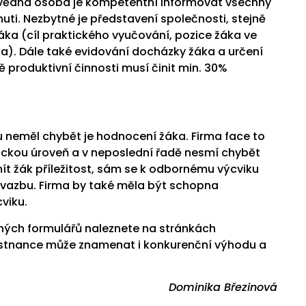
ovědná osoba je kompetentní informovat všechny
uti. Nezbytné je představení společnosti, stejně
ka (cíl praktického vyučování, pozice žáka ve
áka). Dále také evidování docházky žáka a určení
 produktivní činnosti musí činit min. 30%
u neměl chybět je hodnocení žáka. Firma face to
nickou úroveň a v neposlední řadě nesmí chybět
t žák příležitost, sám se k odbornému výcviku
u vazbu. Firma by také měla být schopna
viku.
utných formulářů naleznete na stránkách
ěstnance může znamenat i konkurenční výhodu a
Dominika Březinová