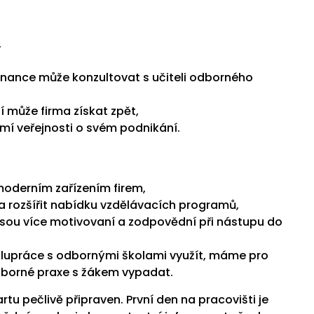
,
tnance může konzultovat s učiteli odborného
 může firma získat zpět,
mí veřejnosti o svém podnikání.
moderním zařízením firem,
 a rozšířit nabídku vzdělávacích programů,
jsou více motivovaní a zodpovědní při nástupu do
polupráce s odbornými školami využít, máme pro
dborné praxe s žákem vypadat.
rtu pečlivě připraven. První den na pracovišti je