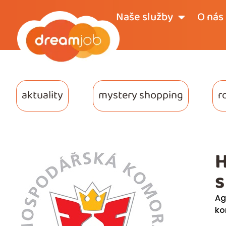
Naše služby
O nás
aktuality
mystery shopping
r
H
s
Ag
ko