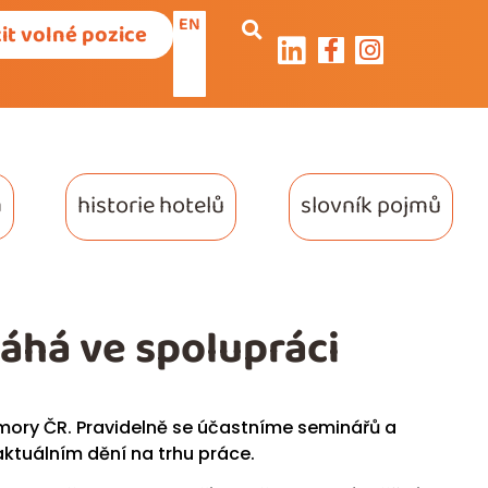
EN
it volné pozice
a
historie hotelů
slovník pojmů
há ve spolupráci
ory ČR. Pravidelně se účastníme seminářů a
 aktuálním dění na trhu práce.