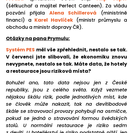
(šéfkuchař a majitel Perfect Canteen). Za vládu
pozvání přijala
Alena Schillerová
(ministrině
financí) a
Karel Havlíček
(ministr průmyslu a
obchodu a ministr dopravy ČR).
Otázky na pana Prymulu:
Systém PES
měl vše zpřehlednit, nestalo se tak.
V červenci jste slibovali, že ekonomiku znovu
nevypnete, nestalo se tak. Máte data, že hotely
a restaurace jsou riziková místa?
Bohužel ano, tato data nejsou jen z České
republiky, jsou z celého světa. Když vezmete
nějakou škálu rizik, podle jednotlivých míst, kde
se člověk může nakazit, tak na devítibodové
škále se stravovací provozy pohybují na osmičce,
pokud se jedná o stravování formou švédských
stolů. U normální restaurace je riziko sedm
z devíti. U hoteliérství je riziko podstatně nižší, jen