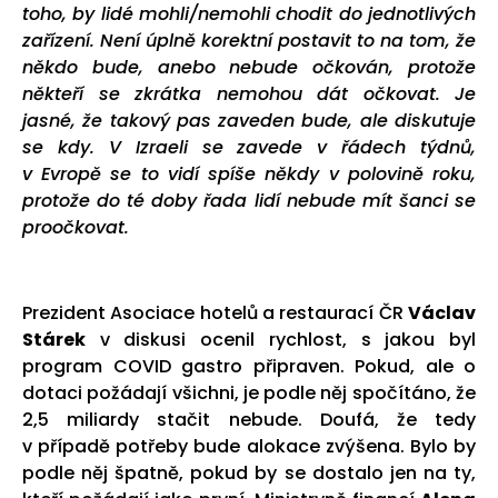
toho, by lidé mohli/nemohli chodit do jednotlivých
zařízení. Není úplně korektní postavit to na tom, že
někdo bude, anebo nebude očkován, protože
někteří se zkrátka nemohou dát očkovat. Je
jasné, že takový pas zaveden bude, ale diskutuje
se kdy. V Izraeli se zavede v řádech týdnů,
v Evropě se to vidí spíše někdy v polovině roku,
protože do té doby řada lidí nebude mít šanci se
proočkovat.
Prezident Asociace hotelů a restaurací ČR
Václav
Stárek
v diskusi ocenil rychlost, s jakou byl
program COVID gastro připraven. Pokud, ale o
dotaci požádají všichni, je podle něj spočítáno, že
2,5 miliardy stačit nebude. Doufá, že tedy
v případě potřeby bude alokace zvýšena. Bylo by
podle něj špatně, pokud by se dostalo jen na ty,