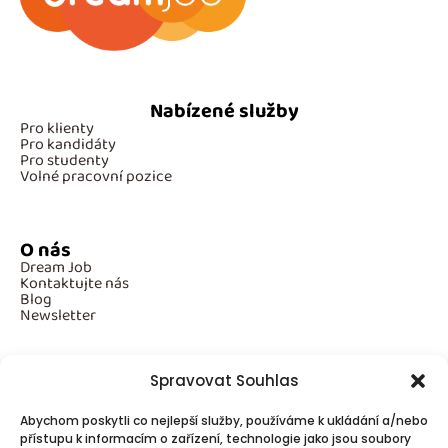
Nabízené služby
Pro klienty
Pro kandidáty
Pro studenty
Volné pracovní pozice
O nás
Dream Job
Kontaktujte nás
Blog
Newsletter
Spravovat Souhlas
Povinné informace
Abychom poskytli co nejlepší služby, používáme k ukládání a/nebo
GDPR
Cookies
přístupu k informacím o zařízení, technologie jako jsou soubory