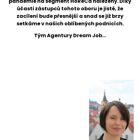
pandemie na segment HoReCa nalezeny. Díky
účasti zástupců tohoto oboru je jisté, že
zacílení bude přesnější a snad se již brzy
setkáme v našich oblíbených podnicích.
Tým Agentury Dream Job…