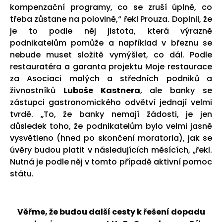
kompenzační programy, co se zruší úplně, co
třeba zůstane na polovině,“ řekl Prouza. Doplnil, že
je to podle něj jistota, která výrazně
podnikatelům pomůže a například v březnu se
nebude muset složitě vymýšlet, co dál. Podle
restauratéra a garanta projektu Moje restaurace
za Asociaci malých a středních podniků a
živnostníků
Luboše Kastnera
, ale banky se
zástupci gastronomického odvětví jednají velmi
tvrdě. „To, že banky nemají žádosti, je jen
důsledek toho, že podnikatelům bylo velmi jasně
vysvětleno (hned po skončení moratoria), jak se
úvěry budou platit v následujících měsících, „řekl.
Nutná je podle něj v tomto případě aktivní pomoc
státu.
Věřme, že budou další cesty k řešení dopadu