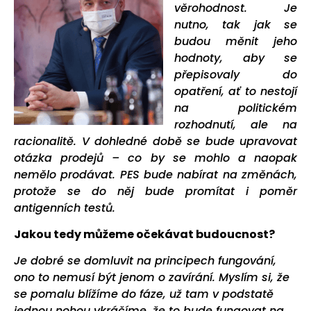
věrohodnost. Je
nutno, tak jak se
budou měnit jeho
hodnoty, aby se
přepisovaly do
opatření, ať to nestojí
na politickém
rozhodnutí, ale na
racionalitě. V dohledné době se bude upravovat
otázka prodejů – co by se mohlo a naopak
nemělo prodávat. PES bude nabírat na změnách,
protože se do něj bude promítat i poměr
antigenních testů.
Jakou tedy můžeme očekávat budoucnost?
Je dobré se domluvit na principech fungování,
ono to nemusí být jenom o zavírání. Myslím si, že
se pomalu blížíme do fáze, už tam v podstatě
jednou nohou vkráčíme, že to bude fungovat na