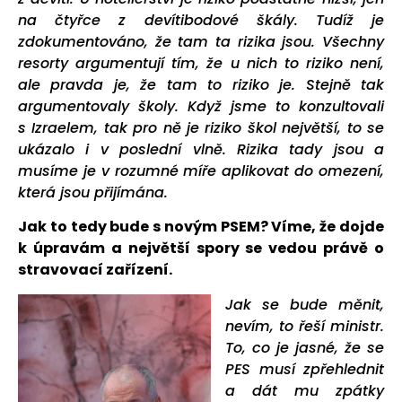
na čtyřce z devítibodové škály. Tudíž je
zdokumentováno, že tam ta rizika jsou. Všechny
resorty argumentují tím, že u nich to riziko není,
ale pravda je, že tam to riziko je. Stejně tak
argumentovaly školy. Když jsme to konzultovali
s Izraelem, tak pro ně je riziko škol největší, to se
ukázalo i v poslední vlně. Rizika tady jsou a
musíme je v rozumné míře aplikovat do omezení,
která jsou přijímána.
Jak to tedy bude s novým PSEM? Víme, že dojde
k úpravám a největší spory se vedou právě o
stravovací zařízení.
Jak se bude měnit,
nevím, to řeší ministr.
To, co je jasné, že se
PES musí zpřehlednit
a dát mu zpátky