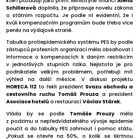
kteří požádají jako první. Ministryně financí
Alena
Schillerová
doplnila, že připravuje novelu zákona
o státním rozpočtu. Je podle ní evidentní, že i
kvůli kompenzačním programům bude třeba více
peněz na výdajové straně.
Tabulka protiepidemického systému PES by podle
zástupců profesních organizací měla obsahovat i
informace o kompenzacích k daným restrikcím
v jednotlivých stupních rizika. Nejistota je pro
podnikatele velkým problémem, potřebují mít
výhled na další měsíce. V diskusi projektu
HORECA 112
to řekli prezident
Svazu obchodu a
cestovního ruchu Tomáš Prouza
a prezident
Asociace hotelů
a restaurací
Václav Stárek.
Vláda by se podle
Tomáše Prouzy
měla
z podzimu a nepředvídatelného vývoje epidemie
poučit a do tabulky PES zahrnout i pomoc státu.
„Pokud se otevře na 50%, o kolik se škrtnou