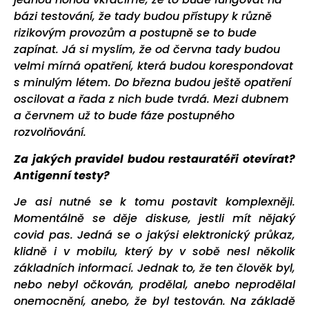
bázi testování, že tady budou přístupy k různě
rizikovým provozům a postupně se to bude
zapínat. Já si myslím, že od června tady budou
velmi mírná opatření, která budou korespondovat
s minulým létem. Do března budou ještě opatření
oscilovat a řada z nich bude tvrdá. Mezi dubnem
a červnem už to bude fáze postupného
rozvolňování.
Za jakých pravidel budou restauratéři otevírat?
Antigenní testy?
Je asi nutné se k tomu postavit komplexněji.
Momentálně se děje diskuse, jestli mít nějaký
covid pas. Jedná se o jakýsi elektronický průkaz,
klidně i v mobilu, který by v sobě nesl několik
základních informací. Jednak to, že ten člověk byl,
nebo nebyl očkován, prodělal, anebo neprodělal
onemocnění, anebo, že byl testován. Na základě