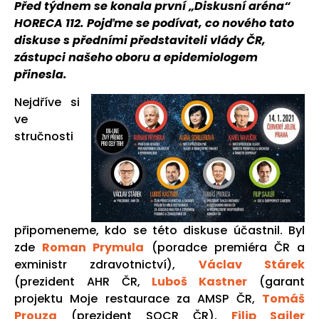
Před týdnem se konala první „Diskusní aréna“
HORECA 112. Pojďme se podívat, co nového tato
diskuse s předními představiteli vlády ČR,
zástupci našeho oboru a epidemiologem
přinesla.
Nejdříve si
ve
stručnosti
připomeneme, kdo se této diskuse účastnil. Byl
zde
Roman Prymula
(poradce premiéra ČR a
exministr zdravotnictví),
Václav Stárek
(prezident AHR ČR,
Luboš Kastner
(garant
projektu Moje restaurace za AMSP ČR,
Tomáš
Prouza
(prezident SOCR ČR),
Filip Sajler