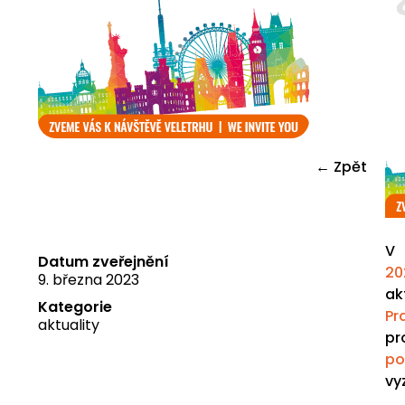
← Zpět
V 
Datum zveřejnění
20
9. března 2023
ak
Kategorie
Pr
aktuality
pr
po
vy