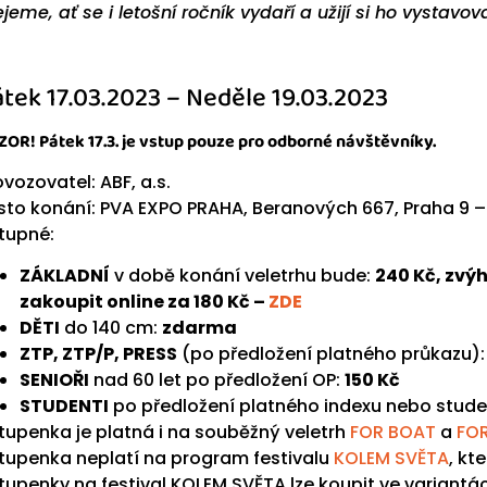
ejeme, ať se i letošní ročník vydaří a užijí si ho vystavov
tek 17.03.2023 – Neděle 19.03.2023
OR! Pátek 17.3. je vstup pouze pro odborné návštěvníky.
ovozovatel
:
ABF, a.s.
sto konání
:
PVA EXPO PRAHA, Beranových 667, Praha 9 –
tupné:
ZÁKLADNÍ
v době konání veletrhu bude:
240 Kč, zvý
zakoupit online za 180 Kč –
ZDE
DĚTI
do 140 cm:
zdarma
ZTP, ZTP/P, PRESS
(po předložení platného průkazu)
SENIOŘI
nad 60 let po předložení OP:
150 Kč
STUDENTI
po předložení platného indexu nebo stude
tupenka je platná i na souběžný veletrh
FOR BOAT
a
FO
tupenka neplatí na program festivalu
KOLEM SVĚTA
, kt
tupenky na festival KOLEM SVĚTA lze koupit ve variantá