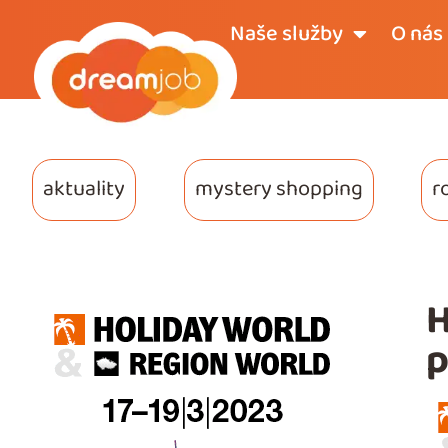
Naše služby
O nás
aktuality
mystery shopping
r
H
p