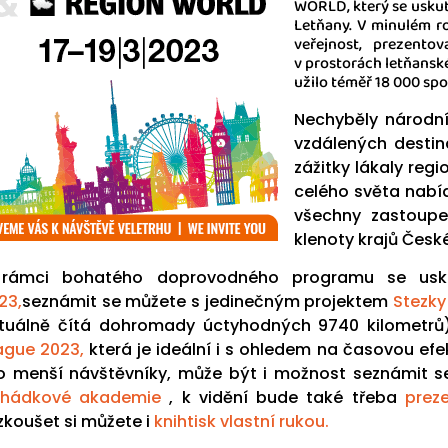
WORLD, který se uskute
Letňany. V minulém ro
veřejnost, prezento
v prostorách letňansk
užilo téměř 18 000 sp
Nechyběly národní 
vzdálených destina
zážitky lákaly reg
celého světa nabíd
všechny zastoupe
klenoty krajů České
rámci bohatého doprovodného programu se usku
23,
seznámit se můžete s jedinečným projektem
Stezky
tuálně čítá dohromady úctyhodných 9740 kilometrů)
ague 2023,
která je ideální i s ohledem na časovou efe
o menší návštěvníky, může být i možnost seznámit 
hádkové akademie
, k vidění bude také třeba
preze
zkoušet si můžete i
knihtisk vlastní rukou.