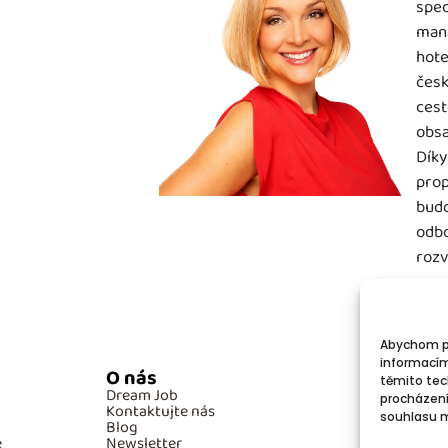
spec
mana
hote
česk
cest
obsa
Díky
prop
budo
odbo
rozv
Abychom po
informacím
O nás
Po
těmito tec
Dream Job
GD
procházení
Kontaktujte nás
Co
souhlasu mů
Blog
e
Newsletter