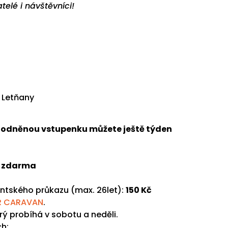
atelé i návštěvníci!
 Letňany
hodněnou vstupenku můžete ještě týden
:
zdarma
ntského průkazu (max. 26let):
150 Kč
R CARAVAN
.
erý probíhá v sobotu a neděli.
ch: