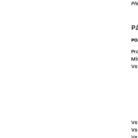
Př
Pá
POZ
Pr
Mí
Vs
Vs
Vs
Vs