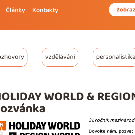
Články
Kontakty
Zobraz
ozhovory
vzdělávání
personalistik
OLIDAY WORLD & REGIO
ozvánka
31. ročník mezinárod
Dovolte nám, pozvat