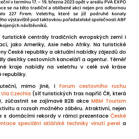
ční v termínu 17. – 19. března 2023 opět v areálu PVA EXPO
ce se na této tradiční a oblíbené akci nejen pro odbornou
valo 227 firem. Veletrhy, které se již podruhé konaly
ého výstaviště pod taktovkou pořadatelské společnosti ABF
okojených návštěvníků.
turistické centrály tradičních evropských zemí i
cí, jako Ameriky, Asie nebo Afriky. Na turistické
iony České republiky a aktuální nabídky zájezdů do
ly desítky cestovních kanceláří a agentur. Téměř
né kraje nabídly na veletrhu v celé své kráse
 republiky.
teční, mimo jiné, i
Forum cestovního ruchu
 Via Czechia
(síť turistických tras napříč ČR, která
, zúčastnit se zajímavé B2B akce
MBM Tourism
ktivitu a rozsah možného záběru. Atraktivní, nejen
se s domácími rekordy v rámci prezentace
České
ntace speciální sklářské techniky vinutí perel
a