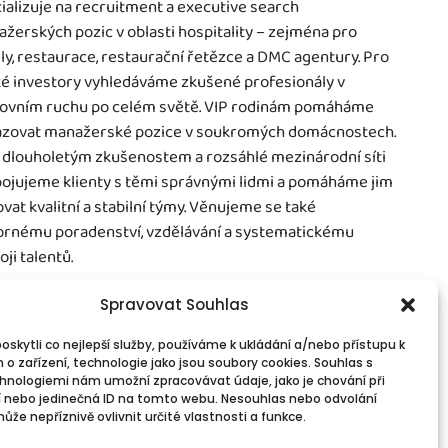
ializuje na recruitment a executive search
žerských pozic v oblasti hospitality – zejména pro
ly, restaurace, restaurační řetězce a DMC agentury. Pro
é investory vyhledáváme zkušené profesionály v
ovním ruchu po celém světě. VIP rodinám pomáháme
zovat manažerské pozice v soukromých domácnostech.
 dlouholetým zkušenostem a rozsáhlé mezinárodní síti
ojujeme klienty s těmi správnými lidmi a pomáháme jim
vat kvalitní a stabilní týmy. Věnujeme se také
rnému poradenství, vzdělávání a systematickému
oji talentů.
Spravovat Souhlas
skytli co nejlepší služby, používáme k ukládání a/nebo přístupu k
 o zařízení, technologie jako jsou soubory cookies. Souhlas s
vinné informace
Spojte se s námi!
hnologiemi nám umožní zpracovávat údaje, jako je chování při
PR
Kontakty
 nebo jedinečná ID na tomto webu. Nesouhlas nebo odvolání
okies
že nepříznivě ovlivnit určité vlastnosti a funkce.