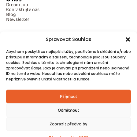
Dream Job
Kontaktujte nás
Blog
Newsletter
Spravovat Souhlas
Povinné informace
Abychom poskytli co nejlepší služby, používáme k ukládání a/nebo
GDPR
Cookies
přístupu k informacím o zařízení, technologie jako jsou soubory
cookies. Souhlas s těmito technologiemi nám umožní
zpracovávat údaje, jako je chování při procházení nebo jedinečná
ID na tomto webu. Nesouhlas nebo odvolání souhlasu může
Spojte se s námi!
nepříznivě ovlivnit určité vlastnosti a funkce.
Kontakty
Příjmout
Odmítnout
Zobrazit předvolby
© 2025
Made by Ziveweby.cz
Design by Blondesign.cz