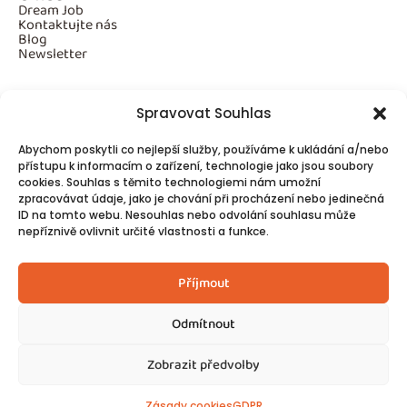
Dream Job
Kontaktujte nás
Blog
Newsletter
Spravovat Souhlas
Povinné informace
Abychom poskytli co nejlepší služby, používáme k ukládání a/nebo
GDPR
Cookies
přístupu k informacím o zařízení, technologie jako jsou soubory
cookies. Souhlas s těmito technologiemi nám umožní
zpracovávat údaje, jako je chování při procházení nebo jedinečná
ID na tomto webu. Nesouhlas nebo odvolání souhlasu může
Spojte se s námi!
nepříznivě ovlivnit určité vlastnosti a funkce.
Kontakty
Příjmout
Odmítnout
Zobrazit předvolby
© 2025
Made by Ziveweby.cz
Design by Blondesign.cz
Zásady cookies
GDPR