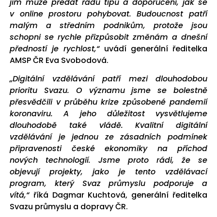
jim může předat řadu tipů a doporučení, jak se
v online prostoru pohybovat. Budoucnost patří
malým a středním podnikům, protože jsou
schopni se rychle přizpůsobit změnám a dnešní
předností je rychlost,“
uvádí generální ředitelka
AMSP ČR Eva Svobodová.
„Digitální vzdělávání patří mezi dlouhodobou
prioritu Svazu. O významu jsme se bolestně
přesvědčili v průběhu krize způsobené pandemií
koronaviru. A jeho důležitost vysvětlujeme
dlouhodobě také vládě. Kvalitní digitální
vzdělávání je jednou ze zásadních podmínek
připravenosti české ekonomiky na příchod
nových technologií. Jsme proto rádi, že se
objevují projekty, jako je tento vzdělávací
program, který Svaz průmyslu podporuje a
vítá,“
říká Dagmar Kuchtová, generální ředitelka
Svazu průmyslu a dopravy ČR.