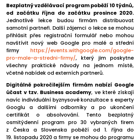
Bezplatný vzdělávací program poběží 10 týdnů,
od začátku října do začátku prosince 2020.
Jednotlivé lekce budou firmám distribuovat
samotní partneři. Další zájemci o lekce se mohou
přihlásit přes registrační formulář nebo mohou
navštívit nový web Google pro malé a střední
firmy
https://events.withgoogle.com/google-
pro-male-a-stredni-firmy/
, který jim poskytne
všechny praktické návody na jednom místě,
včetně nabídek od externích partnerů.
Digitálně pokročilejším firmám nabízí Google
účast v tzv. Business academy
, ve které získají
navíc individuální byznysové konzultace s experty
Googlu a dalšími odborníky a po ukončení
certifikát o absolvování. Tento bezplatný
osmitýdenní program pro 30 vybraných firem
z Česka a Slovenska poběží od 1. října do
19. listopadu 2020 a firmy se mohou do programu