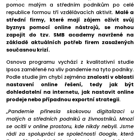
pomoc malým a středním podnikům po celé
republice formou tří vzdělávacích aktivit.
Malé a
střední firmy, které mají zájem oživit svůj
byznys pomocí online nástrojů, se mohou
zapojit do tzv. SMB academy navržené na
základě aktuálních potřeb firem zasažených
současnou krizí.
Osnova programu vychází z kvalitativní studie
Ipsos zaměřené na vliv pandemie na tyto podniky.
Podle studie jim chybí zejména
znalosti v oblasti
nastavení online řešení, tedy jak být
dohledatelní na internetu, jak nastavit online
prodeje nebo případnou exportní strategii
.
„Pandemie přinesla skokovou digitalizaci u
malých a středních podniků a živnostníků. Mnozí
se ocitli v online prostoru, kde nikdy nebyli. Jsme
rádi za spolupráci se společností Google, která