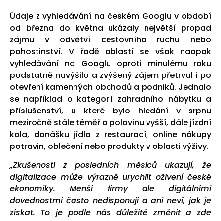
Údaje z vyhledávání na českém Googlu v období
od března do května ukázaly největší propad
zájmu v odvětví cestovního ruchu nebo
pohostinství. V řadě oblastí se však naopak
vyhledávání na Googlu oproti minulému roku
podstatně navýšilo a zvýšený zájem přetrval i po
otevření kamenných obchodů a podniků. Jednalo
se například o kategorii zahradního nábytku a
příslušenství, u které bylo hledání v srpnu
meziročně stále téměř o polovinu vyšší, dále jízdní
kola, donášku jídla z restaurací, online nákupy
potravin, oblečení nebo produkty v oblasti výživy.
„Zkušenosti z posledních měsíců ukazují, že
digitalizace může výrazně urychlit oživení české
ekonomiky. Menší firmy ale digitálními
dovednostmi často nedisponují a ani neví, jak je
získa
t. To je podle nás důležité změnit a zde