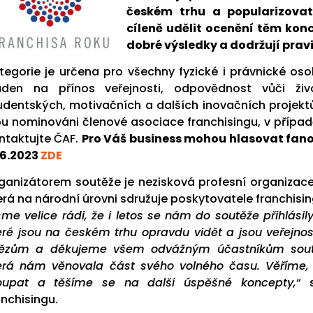
českém trhu a popularizovat
cíleně udělit ocenění těm konc
dobré výsledky a dodržují prav
tegorie je určena pro všechny fyzické i právnické oso
aden na přínos veřejnosti, odpovědnost vůči ži
udentských, motivačních a dalších inovačních projekt
ou nominováni členové asociace franchisingu, v případ
ntaktujte ČAF.
Pro Váš business mohou hlasovat fano
.6.2023
ZDE
ganizátorem soutěže je nezisková profesní organizac
erá na národní úrovni sdružuje poskytovatele franchisin
sme velice rádi, že i letos se nám do soutěže přihlásily
eré jsou na českém trhu opravdu vidět a jsou veřejno
tězům a děkujeme všem odvážným účastníkům soutě
erá nám věnovala část svého volného času. Věříme,
oupat a těšíme se na další úspěšné koncepty,
“ 
anchisingu.