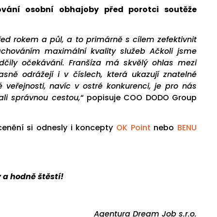
ování osobní obhajoby před porotci soutěže
d rokem a půl, a to primárně s cílem zefektivnit
zachováním maximální kvality služeb Ačkoli jsme
čily očekávání. Franšíza má skvělý ohlas mezi
asně odrážejí i v číslech, která ukazují znatelné
 veřejnosti, navíc v ostré konkurenci, je pro nás
ali správnou cestou,
“ popisuje COO DODO Group
enění si odnesly i koncepty
OK Point
nebo
BENU
y a hodně štěstí!
Agentura Dream Job s.r.o.