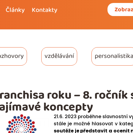
Články
Kontakty
Zobraz
ozhovory
vzdělávání
personalistik
ranchisa roku – 8. ročník
ajímavé koncepty
21.6. 2023 proběhne slavnostní v
stále je možné hlasovat v kateg
soutěže je představit a ocenit