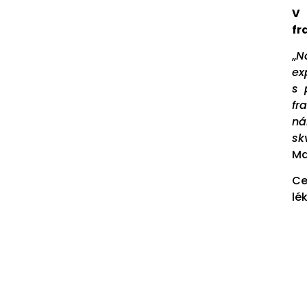
V 
fr
„
N
ex
s 
fr
ná
sk
Ma
Ce
lé