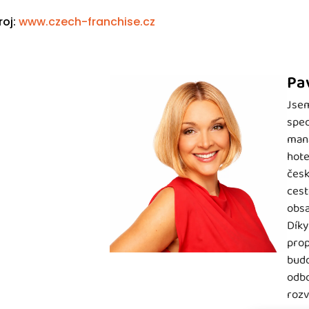
roj:
www.czech-franchise.cz
Pa
Jsem
spec
mana
hote
česk
cest
obsa
Díky
prop
budo
odbo
rozv