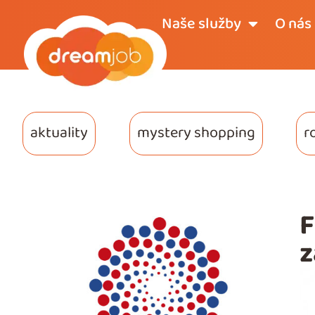
Naše služby
O nás
aktuality
mystery shopping
r
F
z