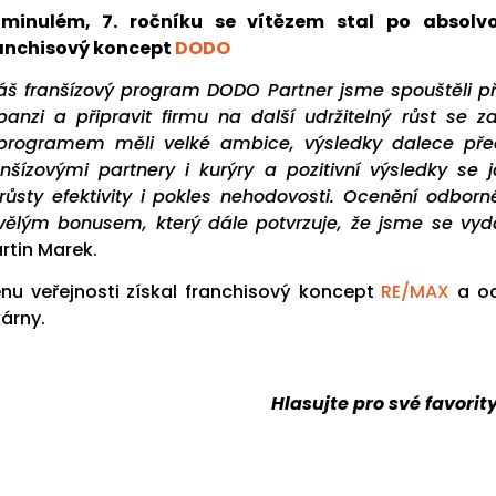
minulém, 7. ročníku se vítězem stal po absolv
anchisový koncept
DODO
áš franšízový program DODO Partner jsme spouštěli pře
panzi a připravit firmu na další udržitelný růst se 
programem měli velké ambice, výsledky dalece před
anšízovými partnery i kurýry a pozitivní výsledky se j
růsty efektivity i pokles nehodovosti. Ocenění odborné
vělým bonusem, který dále potvrzuje, že jsme se vyd
rtin Marek.
nu veřejnosti získal franchisový koncept
RE/MAX
a oc
kárny.
Hlasujte pro své favorit