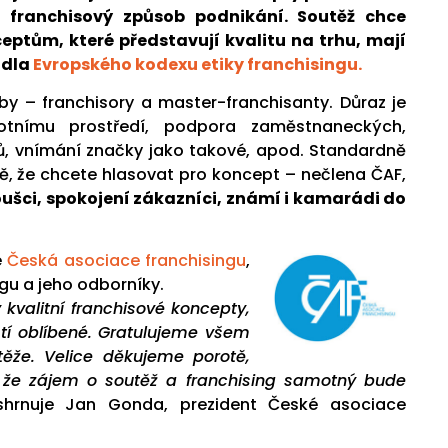
 franchisový způsob podnikání. Soutěž chce
eptům, které představují kvalitu na trhu, mají
idla
Evropského kodexu etiky franchisingu.
by – franchisory a master-franchisanty. Důraz je
votnímu prostředí, podpora zaměstnaneckých,
ů, vnímání značky jako takové, apod. Standardně
ě, že chcete hlasovat pro koncept – nečlena ČAF,
ušci, spokojení zákazníci, známí i kamarádi do
e
Česká asociace franchisingu
,
gu a jeho odborníky.
 kvalitní franchisové koncepty,
stí oblíbené. Gratulujeme všem
že. Velice děkujeme porotě,
 že zájem o soutěž a franchising samotný bude
shrnuje Jan Gonda, prezident České asociace