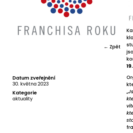
Ka
kl
st
← Zpět
js
ko
19
Or
Datum zveřejnění
30. května 2023
kt
„
J
Kategorie
aktuality
kt
ví
kt
st
fr