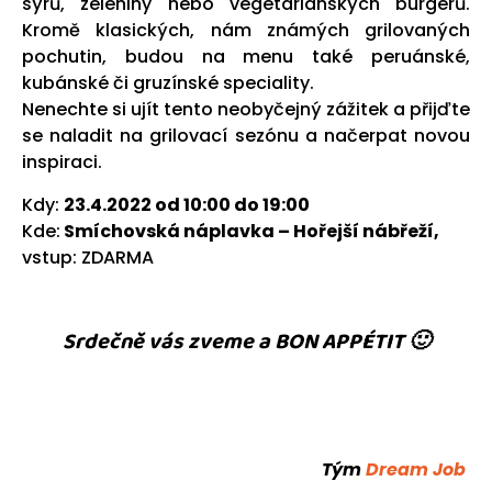
sýrů, zeleniny nebo vegetariánských burgerů.
Kromě klasických, nám známých grilovaných
pochutin, budou na menu také peruánské,
kubánské či gruzínské speciality.
Nenechte si ujít tento neobyčejný zážitek a přijďte
se naladit na grilovací sezónu a načerpat novou
inspiraci.
Kdy:
23.4.2022 od 10:00 do 19:00
Kde:
Smíchovská náplavka – Hořejší nábřeží,
vstup: ZDARMA
Srdečně vás zveme a BON APPÉTIT 🙂
Tým
Dream Job