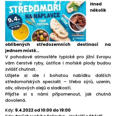
Hned
několik
oblíbených středozemních destinací na
jednom místě…
V pohodové atmosféře typické pro jižní Evropu
vám čerstvé ryby, ústřice i mořské plody budou
zvlášť chutnat.
Užijete si ale i bohatou nabídku dalších
středomořských specialit – třeba sýrů, uzenin,
oliv, olivových olejů a sladkostí.
Přijďte si s námi připomenout, jak chutná
dovolená.
Kdy:
9.4.2022 od 10:00 do 19:00