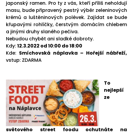
japonský ramen. Pro ty z vás, kteří příliš neholdují
masu, bude připravený pestrý výběr zeleninových
krémů a luštěninových polévek. Zajídat se bude
křupavými rohlíčky, čerstvým domácím chlebem
a jinými druhy slaného pečiva.
Nebudou chybět ani sladké dobroty.
Kdy:
12.3.2022 od 10:00 do 18:00
Kde:
Smíchovská náplavka – Hořejší nábřeží,
vstup: ZDARMA
To
nejlepší
ze
světového street foodu ochutnáte na