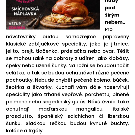
hody
pod
širým
nebem..
Pro
návštěvníky budou samozřejmě připraveny
klasické zabíjačkové speciality, jako je jitrnice,
jelito, prejt, tlačenka, prdelačka nebo ovar. Těšit
se mohou také na dobroty z udíren jako klobásy,
špeky nebo uzené šunky. Na rožni se boudou točit
selátka, a tak se budou ochutnávat různé pečené
pochoutky. Nebude chybět pečené koleno, bůček,
žebírka a škvarky. Kuchaři vám dále naservírují
speciality jako trhané vepřové, porchettu, plněné
pelmeně nebo segedínský guláš. Návštěvníci také
ochutnají maďarskou mangalicu, italské
prosciutto, španělský salchichon či iberskou
šunku. Sladkou tečkou budou kynuté buchty,
koláče a frgály.