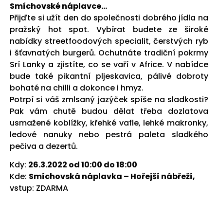
Smíchovské náplavce…
Přijďte si užít den do společnosti dobrého jídla na
pražský hot spot. Vybírat budete ze široké
nabídky streetfoodových specialit, čerstvých ryb
i šťavnatých burgerů. Ochutnáte tradiční pokrmy
Srí Lanky a zjistíte, co se vaří v Africe. V nabídce
bude také pikantní pljeskavica, pálivé dobroty
bohaté na chilli a dokonce i hmyz.
Potrpí si váš zmlsaný jazýček spíše na sladkosti?
Pak vám chutě budou dělat třeba dozlatova
usmažené koblížky, křehké vafle, lehké makronky,
ledové nanuky nebo pestrá paleta sladkého
pečiva a dezertů.
Kdy:
26.3.2022 od 10:00 do 18:00
Kde:
Smíchovská náplavka – Hořejší nábřeží,
vstup: ZDARMA