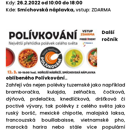
Kdy:
26.2.2022 od 10:00 do 18:00
Kde:
Smíchovská náplavka,
vstup: ZDARMA
Další
ročník
oblíbeného Polívkování..
Zahřejí vás nejen polévky tuzemské jako například
bramboračka, kulajda, zelňačka, čočková,
dýňová, prdelačka, knedlíčková, dršťková či
poctivé vývary, tak polévky z celého světa jako
ruský boršč, mexické chipotle, malajská laksa,
francouzská bouillabaisse, vietnamské pho,
marocká harira nebo stále více populární