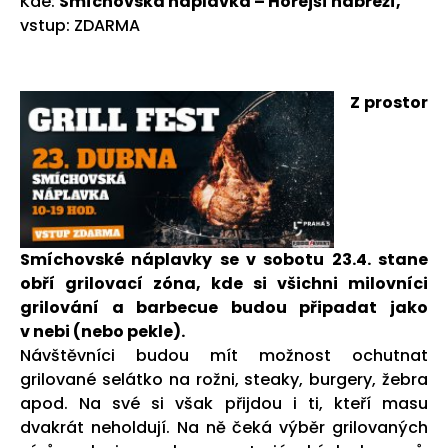
Kde:
Smíchovská náplavka – Hořejší nábřeží,
vstup: ZDARMA
Z prostor
Smíchovské náplavky se v sobotu 23.4. stane
obří grilovací zóna, kde si všichni milovníci
grilování a barbecue budou připadat jako
v nebi (nebo pekle).
Návštěvníci budou mít možnost ochutnat
grilované selátko na rožni, steaky, burgery, žebra
apod. Na své si však přijdou i ti, kteří masu
dvakrát neholdují. Na ně čeká výběr grilovaných