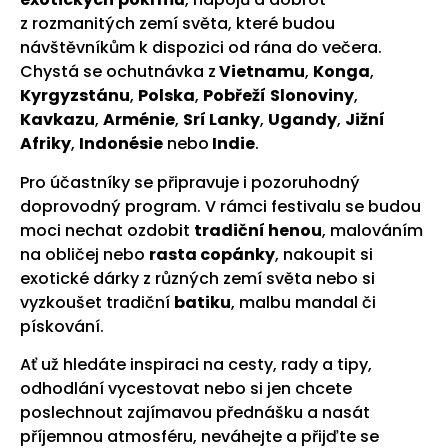
z rozmanitých zemí světa, které budou
návštěvníkům k dispozici od rána do večera.
Chystá se ochutnávka z
Vietnamu
,
Konga
,
Kyrgyzstánu
,
Polska
,
Pobřeží
Slonoviny
,
Kavkazu
,
Arménie
,
Srí Lanky
,
Ugandy
,
Jižní
Afriky
,
Indonésie
nebo
Indie
.
Pro účastníky se připravuje i pozoruhodný
doprovodný program. V rámci festivalu se budou
moci nechat ozdobit
tradiční henou
, malováním
na obličej nebo
rasta copánky
, nakoupit si
exotické dárky z různých zemí světa nebo si
vyzkoušet tradiční
batiku
, malbu mandal či
pískování.
Ať už hledáte inspiraci na cesty, rady a tipy,
odhodlání vycestovat nebo si jen chcete
poslechnout zajímavou přednášku a nasát
příjemnou atmosféru, neváhejte a přijďte se