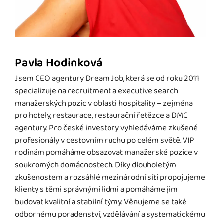
Pavla Hodinková
Jsem CEO agentury Dream Job, která se od roku 2011
specializuje na recruitment a executive search
manažerských pozic v oblasti hospitality – zejména
pro hotely, restaurace, restaurační řetězce a DMC
agentury. Pro české investory vyhledáváme zkušené
profesionály v cestovním ruchu po celém světě. VIP
rodinám pomáháme obsazovat manažerské pozice v
soukromých domácnostech. Díky dlouholetým
zkušenostem a rozsáhlé mezinárodní síti propojujeme
klienty s těmi správnými lidmi a pomáháme jim
budovat kvalitní a stabilní týmy. Věnujeme se také
odbornému poradenství, vzdělávání a systematickému