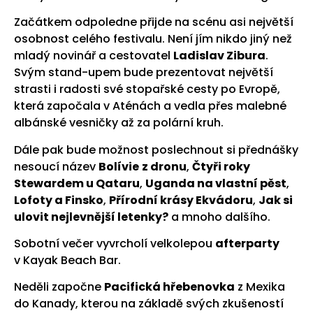
Začátkem odpoledne přijde na scénu asi největší
osobnost celého festivalu. Není jím nikdo jiný než
mladý novinář a cestovatel
Ladislav Zibura
.
Svým stand-upem bude prezentovat největší
strasti i radosti své stopařské cesty po Evropě,
která započala v Aténách a vedla přes malebné
albánské vesničky až za polární kruh.
Dále pak bude možnost poslechnout si přednášky
nesoucí název
Bolívie
z dronu
,
Čtyři roky
Stewardem u Qataru
,
Uganda na vlastní pěst
,
Lofoty a Finsko
,
Přírodní krásy Ekvádoru
,
Jak si
ulovit nejlevnější letenky?
a mnoho dalšího.
Sobotní večer vyvrcholí velkolepou
afterparty
v Kayak Beach Bar.
Neděli započne
Pacifická hřebenovka
z Mexika
do Kanady, kterou na základě svých zkušeností