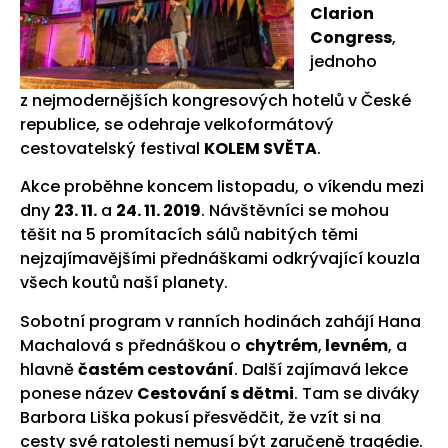
Clarion
Congress
,
jednoho
z nejmodernějších kongresových hotelů v České
republice, se odehraje velkoformátový
cestovatelský festival
KOLEM SVĚTA
.
Akce proběhne koncem listopadu, o víkendu mezi
dny
23. 11.
a
24. 11. 2019
. Návštěvníci se mohou
těšit na 5 promítacích sálů nabitých těmi
nejzajímavějšími přednáškami odkrývající kouzla
všech koutů naší planety.
Sobotní program v ranních hodinách zahájí Hana
Machalová s přednáškou o
chytrém
,
levném
, a
hlavně
častém cestování
. Další zajímavá lekce
ponese název
Cestování s dětmi
. Tam se diváky
Barbora Liška pokusí přesvědčit, že vzít si na
cesty své ratolesti nemusí být zaručeně tragédie.