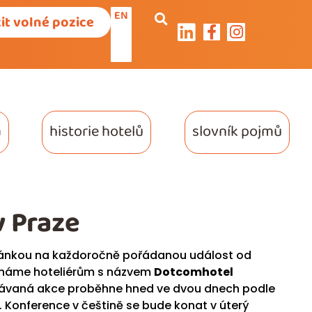
EN
it volné pozice
a
historie hotelů
slovník pojmů
 Praze
vánkou na každoročně pořádanou událost od
háme hoteliérům s názvem
Dotcomhotel
kávaná akce proběhne hned ve dvou dnech podle
. Konference v češtině se bude konat v úterý