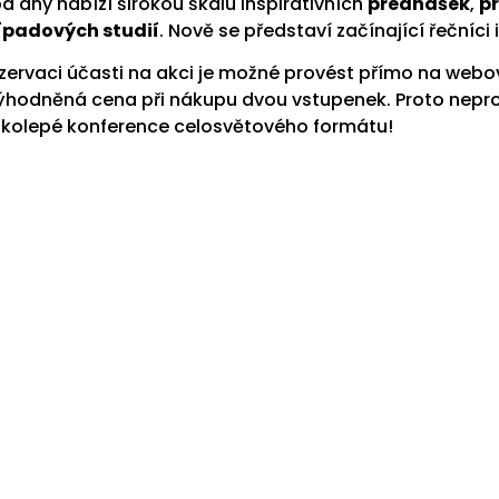
a dny nabízí širokou škálu inspirativních
přednášek
,
p
ípadových studií
. Nově se představí začínající řečníci i
zervaci účasti na akci je možné provést přímo na web
ýhodněná cena při nákupu dvou vstupenek. Proto nepro
lkolepé konference celosvětového formátu!