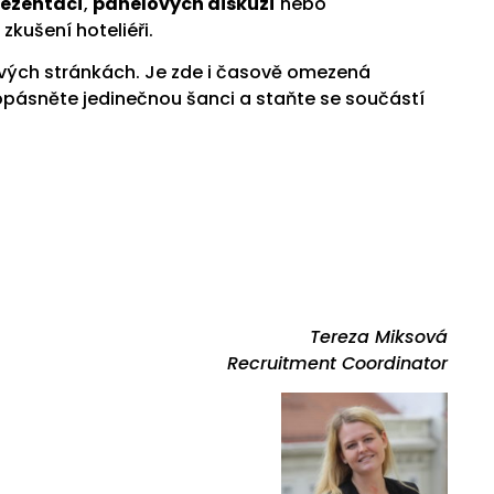
rezentací
,
panelových diskuzí
nebo
 zkušení hoteliéři.
ových stránkách. Je zde i časově omezená
pásněte jedinečnou šanci a staňte se součástí
Tereza Miksová
Recruitment Coordinator