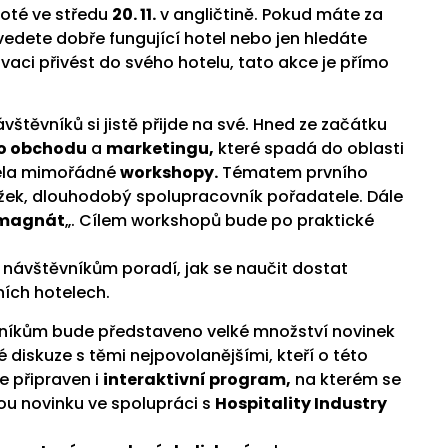
oté ve středu
20. 11.
v angličtině. Pokud máte za
vedete dobře fungující hotel nebo jen hledáte
novaci přivést do svého hotelu, tato akce je přímo
těvníků si jistě přijde na své. Hned ze začátku
ho obchodu
a
marketingu,
které spadá do oblasti
cela mimořádné
workshopy.
Tématem prvního
ažek, dlouhodobý spolupracovník pořadatele. Dále
omagnát
„. Cílem workshopů bude po praktické
, návštěvníkům poradí, jak se naučit dostat
ních hotelech.
tníkům bude představeno velké množství novinek
diskuze s těmi nejpovolanějšími, kteří o této
e připraven i
interaktivní program,
na kterém se
ou novinku ve spolupráci s
Hospitality Industry