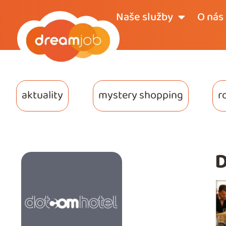
Naše služby
O nás
aktuality
mystery shopping
r
D