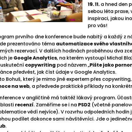
19. 11.
a hned den p
sebou léta praxe, 
inspiraci, jakou i
pro vás!
ogram prvního dne konference bude nabitý a každý z návš
de prezentováno téma
automatizace svého vlastní
ímých rezervací. V dalších hodinách proběhnou dva z
nich je
Google Analytics
, na kterém vystoupí Michal Bl
 uskuteční
copywriting
pod názvem „
Pište jako porn
ránce předvést, jak číst údaje v Google Analytics.
to Bohuš, který je mimo jiné expertem přes copywriting
oce na web
, a předvede praktické příklady na konkrét
nference v angličtině má taktéž lákavý program. Účas
oblasti
recenzí
. Zaměříme se i na
PSD2
(včetně panelové 
oblematice vědí nejvíce). V rozvrhu odpoledních hodin j
hou podílet dokonce sami návštěvníci. Jde o jedinečn
ub
.