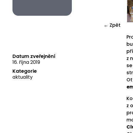
← Zpět
Pr
bu
př
Datum zveřejnění
z 
16. října 2019
se
Kategorie
st
aktuality
Ot
em
Ko
z 
pr
mo
Cl