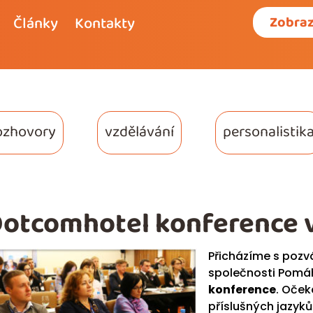
Články
Kontakty
Zobraz
ozhovory
vzdělávání
personalistik
otcomhotel konference v
Přicházíme s poz
společnosti Pomá
konference
. Oče
příslušných jazyků