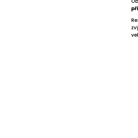
Ob
př
Re
zv
ve