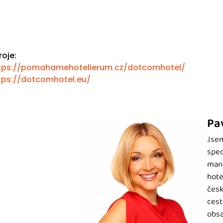
roje:
tps://pomahamehotelierum.cz/dotcomhotel/
tps://dotcomhotel.eu/
Pa
Jsem
spec
mana
hote
česk
cest
obsa