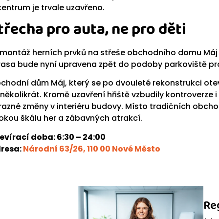
centrum je trvale uzavřeno.
třecha pro auta, ne pro děti
montáž herních prvků na střeše obchodního domu Máj b
rasa bude nyní upravena zpět do podoby parkoviště pro
chodní dům Máj, který se po dvouleté rekonstrukci otevř
 několikrát. Kromě uzavření hřiště vzbudily kontroverz
razné změny v interiéru budovy. Místo tradičních obch
rokou škálu her a zábavných atrakcí.
evírací doba: 6:30 – 24:00
resa:
Národní 63/26, 110 00 Nové Město
Re