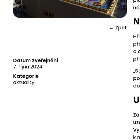
pl
ná
N
← Zpět
Hř
př
o 
př
Datum zveřejnění
7. října 2024
„S
Kategorie
po
aktuality
do
U
Zá
uz
Vy
k 