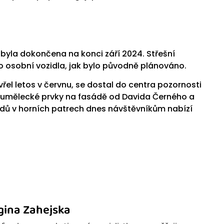
yla dokončena na konci září 2024. Střešní
 osobní vozidla, jak bylo původně plánováno.
el letos v červnu, se dostal do centra pozornosti
e i umělecké prvky na fasádě od Davida Černého a
odů v horních patrech dnes návštěvníkům nabízí
gina Zahejska