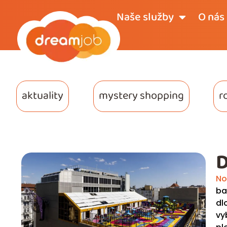
Naše služby
O nás
aktuality
mystery shopping
r
D
No
ba
dl
vy