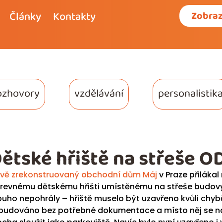
Články
Kontakty
Zobraz
ozhovory
vzdělávání
personalistik
ětské hřiště na střeše OD
vě zrekonstruovaný obchodní dům Máj
v Praze přilákal 
revnému dětskému hřišti umístěnému na střeše budovy.
ouho nepohrály – hřiště muselo být uzavřeno kvůli chyb
budováno bez potřebné dokumentace a místo něj se na