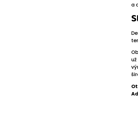
a 
S
De
te
Ob
už
vý
ši
Ot
Ad