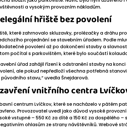
ocha sloužit jako parkoviště. Navíc bylo nyní uzavřeno i 
vštěvnosti a vysokým provozním nákladům.
elegální hřiště bez povolení
iště, které zahrnovalo skluzavky, prolézačky a dráhu pro
edchozího projednání se stavebním úřadem. Podle mluvčí
dodatečné povolení až po dokončení stavby a slavnostn
itom počítal s parkovištěm, které bylo součástí kolaud
tavební úřad zahájil řízení k odstranění stavby na kon
volení, ale pokud nepředloží všechna potřebná stanovis
 původního stavu,“ uvedla Šnejdarová.
zavření vnitřního centra Lvíčko
bavní centrum Lvíčkov, které se nacházelo v pátém pat
avřeno. Provozovatel uvedl jako důvod vysoké provozní
soké vstupné – 550 Kč za dítě a 150 Kč za dospělého –
negativním ohlasům ze strany návštěvníků. Webové str