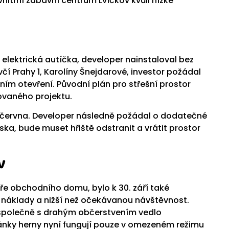
vnitřní zábavní centrum Lvíčkov kvůli nízké
 elektrická autíčka, developer nainstaloval bez
 Prahy 1, Karolíny Šnejdarové, investor požádal
ím otevření. Původní plán pro střešní prostor
ovaného projektu.
ci června. Developer následně požádal o dodatečné
ka, bude muset hřiště odstranit a vrátit prostor
v
ře obchodního domu, bylo k 30. září také
 náklady a nižší než očekávanou návštěvnost.
 společně s drahým občerstvením vedlo
ánky herny nyní fungují pouze v omezeném režimu