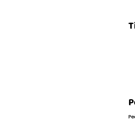
T
P
Pe