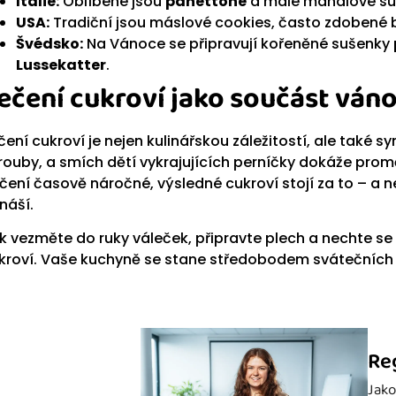
Itálie:
Oblíbené jsou
panettone
a malé mandlové s
USA:
Tradiční jsou máslové cookies, často zdobené 
Švédsko:
Na Vánoce se připravují kořeněné sušenky
Lussekatter
.
ečení cukroví jako součást ván
čení cukroví je nejen kulinářskou záležitostí, ale také s
trouby, a smích dětí vykrajujících perníčky dokáže prom
čení časově náročné, výsledné cukroví stojí za to – a nej
ináší.
k vezměte do ruky váleček, připravte plech a nechte s
kroví. Vaše kuchyně se stane středobodem svátečních 
Re
Jako