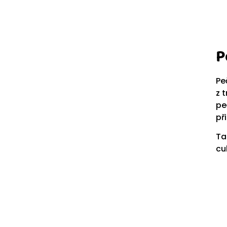
P
Pe
z 
pe
př
Ta
cu