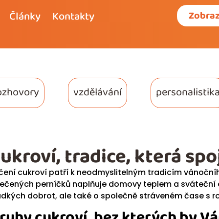
Články
Kontakty
Zobraz
ozhovory
vzdělávání
personalistik
ukroví, tradice, která sp
čení cukroví patří k neodmyslitelným tradicím vánočníh
ečených perníčků naplňuje domovy teplem a sváteční at
adkých dobrot, ale také o společně stráveném čase s ro
ruhy cukroví, bez kterých by V