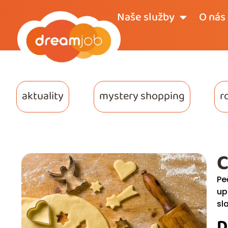
Naše služby
O nás
aktuality
mystery shopping
r
C
Pe
up
sl
D