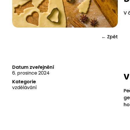
V 
← Zpět
Datum zveřejnění
6. prosince 2024
V
Kategorie
vzdělávání
Pe
ge
ho