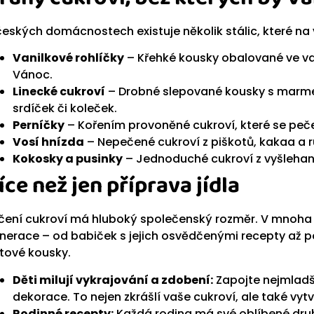
českých domácnostech existuje několik stálic, které na
Vanilkové rohlíčky
– Křehké kousky obalované ve va
Vánoc.
Linecké cukroví
– Drobné slepované kousky s marmel
srdíček či koleček.
Perníčky
– Kořením provoněné cukroví, které se peč
Vosí hnízda
– Nepečené cukroví z piškotů, kakaa a r
Kokosky a pusinky
– Jednoduché cukroví z vyšlehaný
íce než jen příprava jídla
čení cukroví má hluboký společenský rozměr. V mnoha ro
nerace – od babiček s jejich osvědčenými recepty až po
tové kousky.
Děti milují vykrajování a zdobení:
Zapojte nejmladší
dekorace. To nejen zkrášlí vaše cukroví, ale také vyt
Rodinné recepty:
Každá rodina má své oblíbené druhy