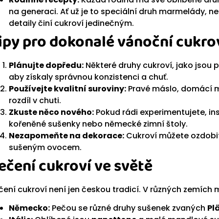
na generaci. Ať už je to speciální druh marmelády, n
detaily činí cukroví jedinečným.
ipy pro dokonalé vánoční cukro
Plánujte dopředu:
Některé druhy cukroví, jako jsou p
aby získaly správnou konzistenci a chuť.
Používejte kvalitní suroviny:
Pravé máslo, domácí m
rozdíl v chuti.
Zkuste něco nového:
Pokud rádi experimentujete, ins
kořeněné sušenky nebo německé zimní štoly.
Nezapomeňte na dekorace:
Cukroví můžete ozdobit
sušeným ovocem.
ečení cukroví ve světě
čení cukroví není jen českou tradicí. V různých zemích m
Německo:
Pečou se různé druhy sušenek zvaných
Pl