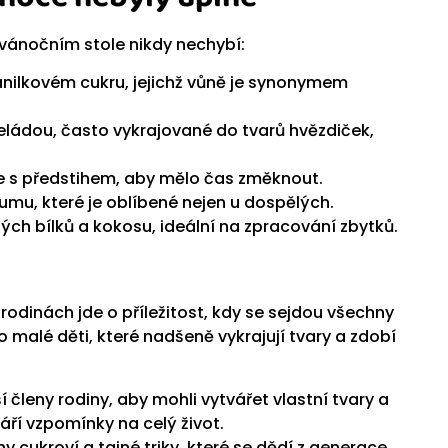
 vánočním stole nikdy nechybí:
nilkovém cukru, jejichž vůně je synonymem
ádou, často vykrajované do tvarů hvězdiček,
e s předstihem, aby mělo čas změknout.
umu, které je oblíbené nejen u dospělých.
ch bílků a kokosu, ideální na zpracování zbytků.
dinách jde o příležitost, kdy se sejdou všechny
 malé děti, které nadšeně vykrajují tvary a zdobí
 členy rodiny, aby mohli vytvářet vlastní tvary a
váří vzpomínky na celý život.
 cukroví a tajné triky, které se dědí z generace