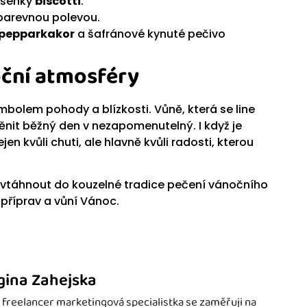
ušenky
biscotti
.
barevnou polevou.
pepparkakor
a šafránové kynuté pečivo
oční atmosféry
ymbolem pohody a blízkosti. Vůně, která se line
ěnit běžný den v nezapomenutelný. I když je
en kvůli chuti, ale hlavně kvůli radosti, kterou
e vtáhnout do kouzelné tradice pečení vánočního
příprav a vůní Vánoc.
gina Zahejska
 freelancer marketingová specialistka se zaměřuji na