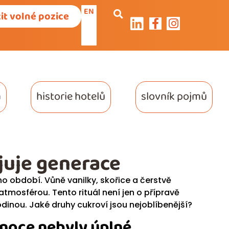
EN
it volné pozice
a
historie hotelů
slovník pojmů
ojuje generace
o období. Vůně vanilky, skořice a čerstvě
mosférou. Tento rituál není jen o přípravě
dinou. Jaké druhy cukroví jsou nejoblíbenější?
ánoce nebyly úplné