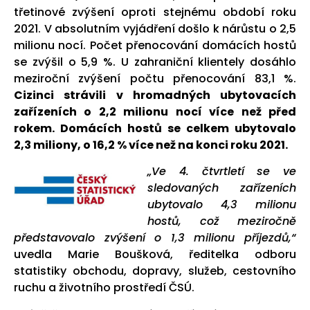
třetinové zvýšení oproti stejnému období roku
2021. V absolutním vyjádření došlo k nárůstu o 2,5
milionu nocí. Počet přenocování domácích hostů
se zvýšil o 5,9 %. U zahraniční klientely dosáhlo
meziroční zvýšení počtu přenocování 83,1 %.
Cizinci strávili v hromadných ubytovacích
zařízeních o 2,2 milionu nocí více než před
rokem. Domácích hostů se celkem ubytovalo
2,3 miliony, o 16,2 % více než na konci roku 2021.
„Ve 4. čtvrtletí se ve
sledovaných zařízeních
ubytovalo 4,3 milionu
hostů, což meziročně
představovalo zvýšení o 1,3 milionu příjezdů,“
uvedla Marie Boušková, ředitelka odboru
statistiky obchodu, dopravy, služeb, cestovního
ruchu a životního prostředí ČSÚ.