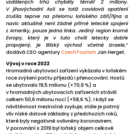
vzdálených trhů chyběly téměř 2 miliony.
V jihovýchodní Asii se totiž covidová opatření
zrušila teprve na přelomu loňského září/října a
navíc aktuálně není žádné přímé letecké spojení
z Ameriky, pouze jedna linka. Jediný region kromě
Evropy, který je v tuto chvíli letecky dobře
propojený, je Blízký východ včetně Izraele,“
dodává CEO agentury
CzechTourism
Jan Herget.
Vývoj v roce 2022
Hromadná ubytovací zařízení vykázala v loňském
roce zvýšení počtu příjezdů i přenocování. Hostů
se ubytovalo 19,5 milionu (+70,9 %) a
v hromadných ubytovacích zařízeních strávili
celkem 50,6 milionu nocí (+58,6 %). I když se
návštěvnost meziročně zvyšuje, stále je patrný
vliv nízké datové základny z předchozích roků,
které byly negativně ovlivněny koronavirem.
V porovnání s 2019 byl loňský objem celkové