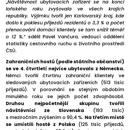
„
Návštěvnost ubytovacích zařízení se na konci
loňského roku zvyšovala ve všech krajích
republiky. Výjimku tvořil jen Karlovarský kraj, kde
došlo k poklesu příjezdů rezidentů o 3,3 % a počet
přenocování domácí klientely se tam snížil téměř
o 12 %,“
sdělil Pavel Vančura, vedoucí oddělení
statistiky cestovního ruchu a životního prostředí
ČSÚ.
Zahraničních hostů (podle státního občanství)
se ve 4. čtvrtletí nejvíce ubytovalo z Německa.
Němci tvořili čtvrtinu zahraniční klientely ve
sledovaných ubytovacích zařízeních (513 tisíc
příjezdů). V porovnání se stejným obdobím
minulého roku se jejich počet zdvojnásobil.
Druhou nejpočetnější skupinu tvořili
návštěvníci ze Slovenska
(193 tisíc)
s meziročním zvýšením o 90,4 %.
Na třetím místě
se umístili hosté z Polska
(125 tisíc příjezdů,