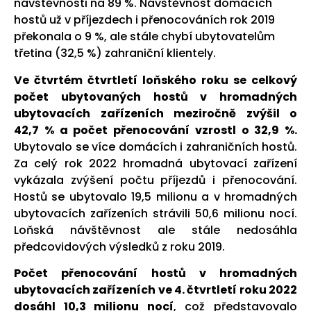
návštěvnosti na 89 %. Návštěvnost domácích
hostů už v příjezdech i přenocováních rok 2019
překonala o 9 %, ale stále chybí ubytovatelům
třetina (32,5 %) zahraniční klientely.
Ve čtvrtém čtvrtletí loňského roku se celkový
počet ubytovaných hostů v hromadných
ubytovacích zařízeních meziročně zvýšil o
42,7 % a počet přenocování vzrostl o 32,9 %.
Ubytovalo se více domácích i zahraničních hostů.
Za celý rok 2022 hromadná ubytovací zařízení
vykázala zvýšení počtu příjezdů i přenocování.
Hostů se ubytovalo 19,5 milionu a v hromadných
ubytovacích zařízeních strávili 50,6 milionu nocí.
Loňská návštěvnost ale stále nedosáhla
předcovidových výsledků z roku 2019.
Počet přenocování hostů v hromadných
ubytovacích zařízeních ve 4. čtvrtletí roku 2022
dosáhl 10,3 milionu nocí
, což představovalo