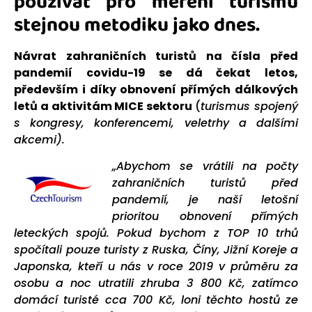
používat pro měření turismu
stejnou metodiku jako dnes.
Návrat zahraničních turistů na čísla před
pandemií covidu-19 se dá čekat letos,
především i díky obnovení přímých dálkových
letů a aktivitám MICE sektoru
(
turismus spojený
s kongresy, konferencemi, veletrhy a dalšími
akcemi).
„Abychom se vrátili na počty
zahraničních turistů před
pandemií, je naší letošní
prioritou obnovení přímých
leteckých spojů. Pokud bychom z TOP 10 trhů
spočítali pouze turisty z Ruska, Číny, Jižní Koreje a
Japonska, kteří u nás v roce 2019 v průměru za
osobu a noc utratili zhruba 3 800 Kč, zatímco
domácí turisté cca 700 Kč, loni těchto hostů ze