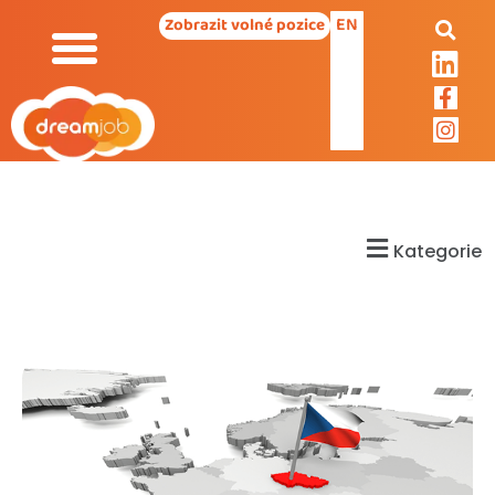
EN
Zobrazit volné pozice
Kategorie