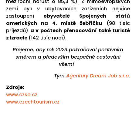
meziroční nárůst o 85,3 %). Z mimoevropských
zemí byli v ubytovacích zařízeních nejvíce
zastoupení
obyvatelé Spojených států
amerických na 4. místě žebříčku
(98 tisíc
příjezdů)
a v počtech přenocování také turisté
z Izraele
(142 tisíc nocí).
Přejeme, aby rok 2023 pokračoval pozitivním
směrem a především bezpečné cestování
všem!
Tým
Agentury Dream Job s.r.o
.
Zdroje:
www.czso.cz
www.czechtourism.cz