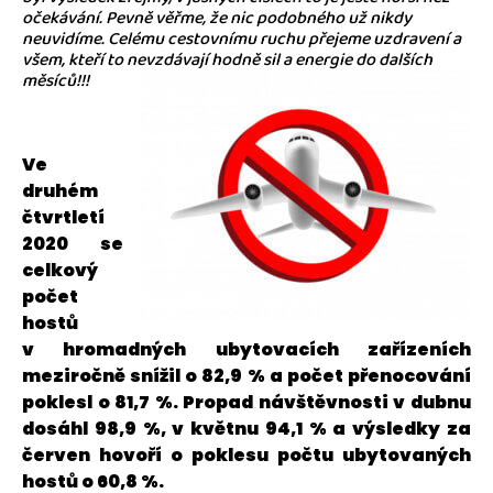
očekávání. Pevně věřme, že nic podobného už nikdy
neuvidíme. Celému cestovnímu ruchu přejeme uzdravení a
všem, kteří to nevzdávají hodně sil a energie do dalších
měsíců!!!
Ve
druhém
čtvrtletí
2020 se
celkový
počet
hostů
v hromadných ubytovacích zařízeních
meziročně snížil o 82,9 % a počet přenocování
poklesl o 81,7 %. Propad návštěvnosti v dubnu
dosáhl 98,9 %, v květnu 94,1 % a výsledky za
červen hovoří o poklesu počtu ubytovaných
hostů o 60,8 %.