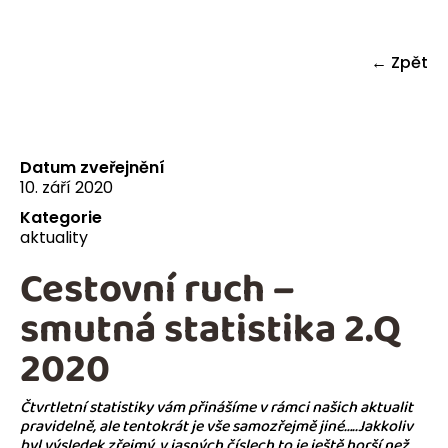
← Zpět
Datum zveřejnění
10. září 2020
Kategorie
aktuality
Cestovní ruch –
smutná statistika 2.Q
2020
Čtvrtletní statistiky vám přinášíme v rámci našich aktualit
pravidelně, ale tentokrát je vše samozřejmě jiné…..
Jakkoliv
byl výsledek zřejmý, v jasných číslech to je ještě horší než