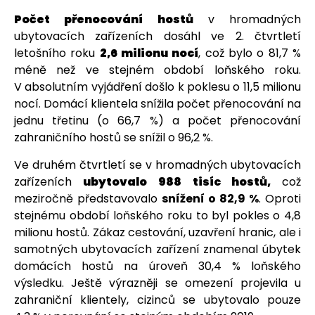
Počet přenocování hostů
v hromadných
ubytovacích zařízeních dosáhl ve 2. čtvrtletí
letošního roku
2,6 milionu nocí
, což bylo o 81,7 %
méně než ve stejném období loňského roku.
V absolutním vyjádření došlo k poklesu o 11,5 milionu
nocí. Domácí klientela snížila počet přenocování na
jednu třetinu (o 66,7 %) a počet přenocování
zahraničního hostů se snížil o 96,2 %.
Ve druhém čtvrtletí se v hromadných ubytovacích
zařízeních
ubytovalo
988 tisíc hostů,
což
meziročně představovalo
snížení o 82,9 %
. Oproti
stejnému období loňského roku to byl pokles o 4,8
milionu hostů. Zákaz cestování, uzavření hranic, ale i
samotných ubytovacích zařízení znamenal úbytek
domácích hostů na úroveň 30,4 % loňského
výsledku. Ještě výrazněji se omezení projevila u
zahraniční klientely, cizinců se ubytovalo pouze