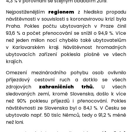
4,3 % v porovnání se stejným obdobím 2019.
Nejpostiženějším
regionem
z hlediska propadu
návštěvnosti v souvislosti s koronavirovou krizí byla
Praha. Pokles počtu ubytovaných v Praze činil
93,6 % a počet přenocování se snížil o 94,9 %. Více
než jeden milion nocí chybělo také ubytovatelům
v Karlovarském kraji. Návštěvnost hromadných
ubytovacích zařízení poklesla plošně ve všech
krajích.
Omezení mezinárodního pohybu osob ovlivnilo
příjezdový cestovní ruch a dotklo se všech
zdrojových
zahraničních trhů.
U všech
sledovaných zemí, kromě Slovenska, došlo k více
než 90% poklesu příjezdů i přenocování. Pokles
návštěvnosti ze Slovenska byl o 84,1 %. V Česku se
ubytovalo např. 50 tisíc Němců, tedy o 91,2 % méně
než loni.