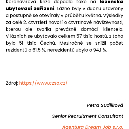
Koronavirová krize dopadla také na
lázeňská
ubytovací zařízení
. Lázně byly v dubnu uzavřeny
a postupně se otevíraly v průběhu května. Výsledky
za celé 2. čtvrtletí hovoří o čtvrtinové návštěvnosti,
kterou ale tvořila převážně domácí klientela.
V lázních se ubytovalo celkem 57 tisíc hostů, z toho
bylo 51 tisíc Čechů. Meziročně se snížil počet
rezidentů o 61,5 %, nerezidentů ubylo o 94,1 %.
Zdroj:
https://www.czso.cz/
Petra Sudlíková
Senior Recruitment Consultant
Agentura Dream Job s.r.o.