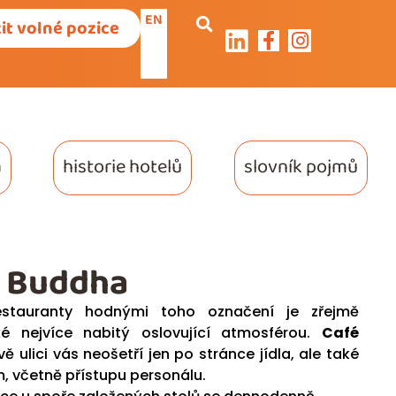
EN
it volné pozice
a
historie hotelů
slovník pojmů
é Buddha
restauranty hodnými toho označení je zřejmě
ké nejvíce nabitý oslovující atmosférou.
Café
ě ulici vás neošetří jen po stránce jídla, ale také
, včetně přístupu personálu.