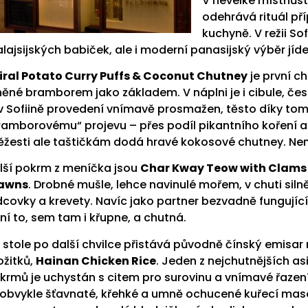
V nevelké místnůs
odehrává rituál př
kuchyně. V režii S
lajsijských babiček, ale i moderní panasijský výběr jídel
iral Potato Curry Puffs & Coconut Chutney
je první c
něné bramborem jako základem. V náplni je i cibule, čes
 v Sofiině provedení vnímavě prosmažen, těsto díky t
ramborovému“ projevu – přes podíl pikantního koření a
ěžesti ale taštičkám dodá hravé kokosové chutney. Není 
lší pokrm z meníčka jsou
Char Kway Teow with Clams
awns
. Drobné mušle, lehce navinulé mořem, v chuti silně
dcovky a krevety. Navíc jako partner bezvadně fungující
ní to, sem tam i křupne, a chutná.
 stole po další chvilce přistává původně čínský emisar 
ožitků,
Hainan Chicken Rice
. Jeden z nejchutnějších as
krmů je uchystán s citem pro surovinu a vnímavé řazení
obvykle šťavnaté, křehké a umně ochucené kuřecí ma