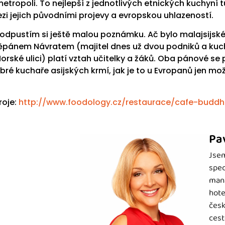
metropoli. To nejlepší z jednotlivých etnických kuchyn
zi jejich původními projevy a evropskou uhlazeností.
odpustím si ještě malou poznámku. Ač bylo malajsijské
ěpánem Návratem (majitel dnes už dvou podniků a kuc
Norské ulici) platí vztah učitelky a žáků. Oba pánové se 
bré kuchaře asijských krmí, jak je to u Evropanů jen mo
roje:
http://www.foodology.cz/restaurace/cafe-buddh
Pa
Jsem
spec
mana
hote
česk
cest