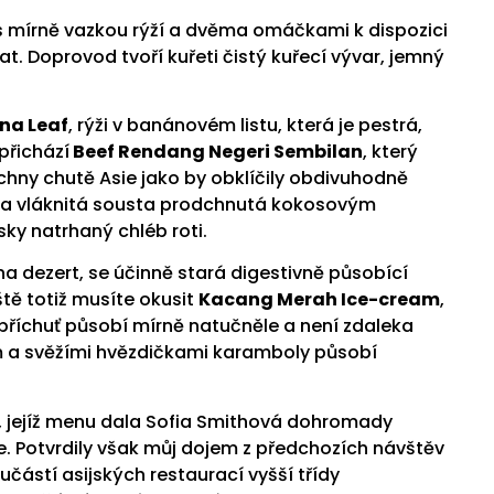
 s mírně vazkou rýží a dvěma omáčkami k dispozici
. Doprovod tvoří kuřeti čistý kuřecí vývar, jemný
na Leaf
, rýži v banánovém listu, která je pestrá,
přichází
Beef Rendang Negeri Sembilan
, který
chny chutě Asie jako by obklíčily obdivuhodně
 na vláknitá sousta prodchnutá kokosovým
ky natrhaný chléb roti.
na dezert, se účinně stará digestivně působící
tě totiž musíte okusit
Kacang Merah Ice-cream
,
á příchuť působí mírně natučněle a není zdaleka
 a svěžími hvězdičkami karamboly působí
 jejíž menu dala Sofia Smithová dohromady
e. Potvrdily však můj dojem z předchozích návštěv
ástí asijských restaurací vyšší třídy