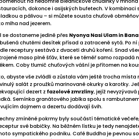
pomenout na nedomrlé bledničkové chudinky v mnoha
stauracích, dokonce i asijských bufetech. V kombinaci
sladkou a pálivou – si můžete sousta chuťově obměňovat
ko mlha nad jezerem.
l se dostaneme jedině přes
Nyonya Nasi Ulam in Bana
bušená chutěmi desítek přísad a zatraceně sytá. Po ní 
dle receptury sestává z dvaceti druhů koření. Snad vše
trojené maso plné šťáv, které se téměř samo rozpadá
ékem. Coby tlumič chuťových vášní je přítomen na kous
to, abyste vše zvládli a zůstala vám ještě trocha místa 
vinulý salát z proužků marinované okurky a karotky. Ješ
ekvapující dezert z
fazolové zmrzliny
, jejíž nevyzývav
adká. Semínka granátového jablka spolu s rambutanem
ivujícím dojmem a dezertu dodávají švih.
echny zmíněné pokrmy byly součástí tématické večeře,
receptur své babičky. Na běžném lístku je tedy nenajdet
hoto sympatického podniku. Café Buddha je pevnou souč