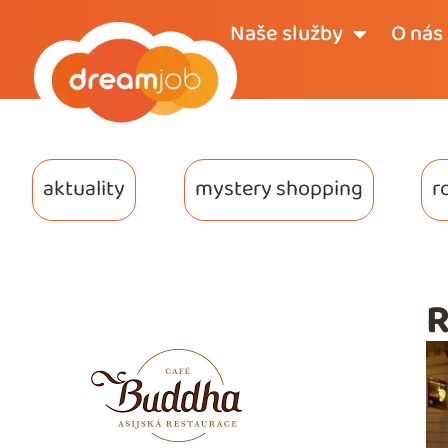
Naše služby
O nás
aktuality
mystery shopping
r
R