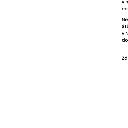
v 
me
Ne
Št
v 
do
Zd