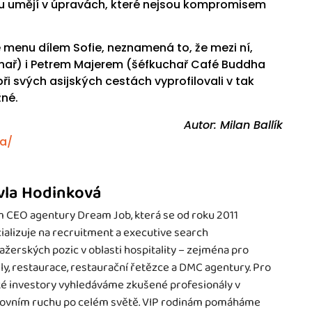
í tu umějí v úpravách, které nejsou kompromisem
 menu dílem Sofie, neznamená to, že mezi ní,
hař) i Petrem Majerem (šéfkuchař Café Buddha
při svých asijských cestách vyprofilovali v tak
žné.
Autor: Milan Ballík
a/
vla Hodinková
 CEO agentury Dream Job, která se od roku 2011
ializuje na recruitment a executive search
žerských pozic v oblasti hospitality – zejména pro
ly, restaurace, restaurační řetězce a DMC agentury. Pro
é investory vyhledáváme zkušené profesionály v
ovním ruchu po celém světě. VIP rodinám pomáháme