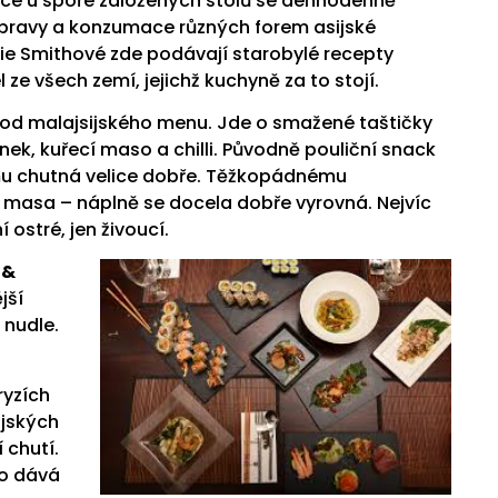
tce u spoře založených stolů se dennodenně
ípravy a konzumace různých forem asijské
ofie Smithové zde podávají starobylé recepty
 ze všech zemí, jejichž kuchyně za to stojí.
hod malajsijského menu. Jde o smažené taštičky
nek, kuřecí maso a chilli. Původně pouliční snack
omu chutná velice dobře. Těžkopádnému
 masa – náplně se docela dobře vyrovná. Nejvíc
ostré, jen živoucí.
 &
jší
 nudle.
ryzích
ijských
 chutí.
so dává