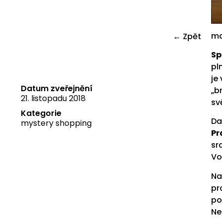
ma
← Zpět
Sp
pl
je
Datum zveřejnění
„b
21. listopadu 2018
sv
Kategorie
Da
mystery shopping
Pr
sr
Vo
Na
pr
po
Ne