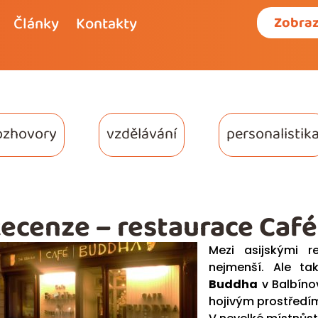
Články
Kontakty
Zobraz
ozhovory
vzdělávání
personalistik
ecenze – restaurace Caf
Mezi asijskými 
nejmenší. Ale ta
Buddha
v Balbínov
hojivým prostředím