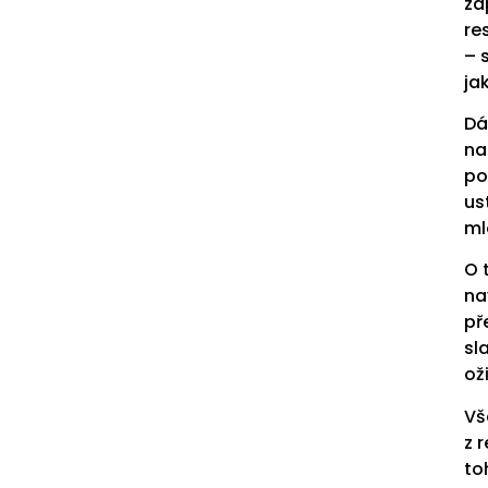
za
re
– 
ja
Dá
na
po
us
ml
O 
na
př
sl
ož
Vš
z 
to