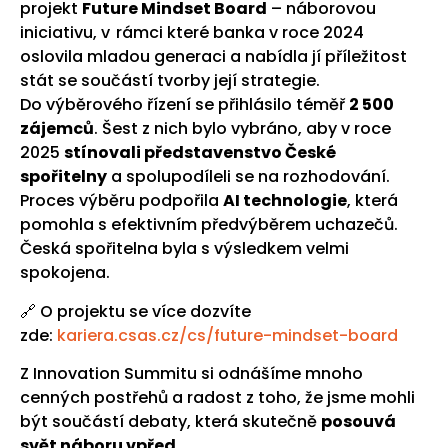
projekt
Future Mindset Board
– náborovou
iniciativu, v rámci které banka v roce 2024
oslovila mladou generaci a nabídla jí příležitost
stát se součástí tvorby její strategie.
Do výběrového řízení se přihlásilo téměř
2 500
zájemců
. Šest z nich bylo vybráno, aby v roce
2025
stínovali představenstvo České
spořitelny
a spolupodíleli se na rozhodování.
Proces výběru podpořila
AI technologie
, která
pomohla s efektivním předvýběrem uchazečů.
Česká spořitelna byla s výsledkem velmi
spokojena.
🔗 O projektu se více dozvíte
zde:
kariera.csas.cz/cs/future-mindset-board
Z Innovation Summitu si odnášíme mnoho
cenných postřehů a radost z toho, že jsme mohli
být součástí debaty, která skutečně
posouvá
svět náboru vpřed
.