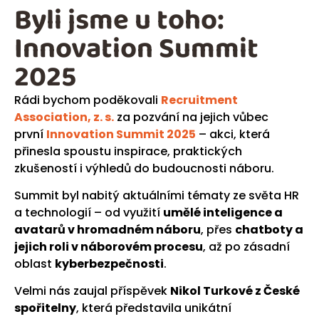
Byli jsme u toho:
Innovation Summit
2025
Rádi bychom poděkovali
Recruitment
Association, z. s.
za pozvání na jejich vůbec
první
Innovation Summit 2025
– akci, která
přinesla spoustu inspirace, praktických
zkušeností i výhledů do budoucnosti náboru.
Summit byl nabitý aktuálními tématy ze světa HR
a technologií – od využití
umělé inteligence a
avatarů v hromadném náboru
, přes
chatboty a
jejich roli v náborovém procesu
, až po zásadní
oblast
kyberbezpečnosti
.
Velmi nás zaujal příspěvek
Nikol Turkové z České
spořitelny
, která představila unikátní