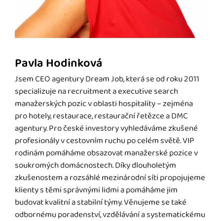
Pavla Hodinková
Jsem CEO agentury Dream Job, která se od roku 2011
specializuje na recruitment a executive search
manažerských pozic v oblasti hospitality – zejména
pro hotely, restaurace, restaurační řetězce a DMC
agentury. Pro české investory vyhledáváme zkušené
profesionály v cestovním ruchu po celém světě. VIP
rodinám pomáháme obsazovat manažerské pozice v
soukromých domácnostech. Díky dlouholetým
zkušenostem a rozsáhlé mezinárodní síti propojujeme
klienty s těmi správnými lidmi a pomáháme jim
budovat kvalitní a stabilní týmy. Věnujeme se také
odbornému poradenství, vzdělávání a systematickému