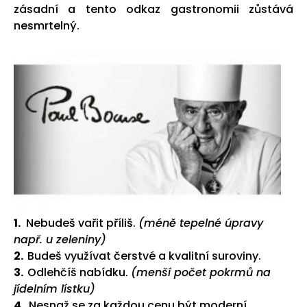
zásadní a tento odkaz gastronomii zůstává
nesmrtelný.
1.
Nebudeš vařit příliš.
(méně tepelné úpravy
např. u zeleniny)
2.
Budeš využívat čerstvé a kvalitní suroviny.
3.
Odlehčíš nabídku.
(menší počet pokrmů na
jídelním lístku)
4.
Nesnaž se za každou cenu být moderní.