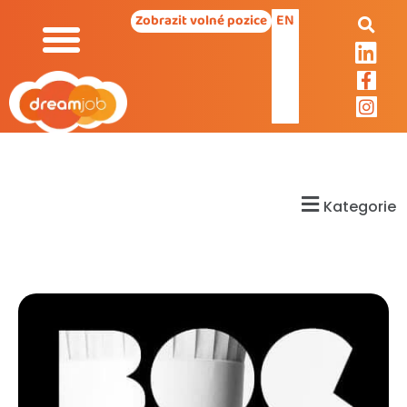
EN
Zobrazit volné pozice
Kategorie