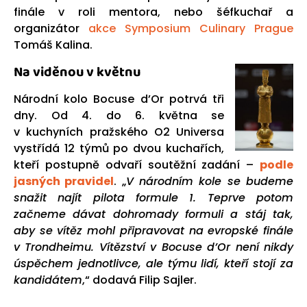
finále v roli mentora, nebo šéfkuchař a
organizátor
akce Symposium Culinary Prague
Tomáš Kalina.
Na viděnou v květnu
Národní kolo Bocuse d’Or potrvá tři
dny. Od 4. do 6. května se
v kuchyních pražského O2 Universa
vystřídá 12 týmů po dvou kuchařích,
kteří postupně odvaří soutěžní zadání –
podle
jasných pravidel
. „
V národním kole se budeme
snažit najít pilota formule 1. Teprve potom
začneme dávat dohromady formuli a stáj tak,
aby se vítěz mohl připravovat na evropské finále
v Trondheimu. Vítězství v Bocuse d’Or není nikdy
úspěchem jednotlivce, ale týmu lidí, kteří stojí za
kandidátem
,“ dodavá Filip Sajler.