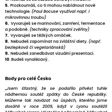
5.
Prozkoumáš, co ti mohou nabídnout nové
technologie.
(Paul Bocuse využíval např. i
mikrovlnnou troubu)
6.
Vyvaruješ se marinování, zamření, fermentace
a podobně.
(techniky zpracování zvěřiny)
7.
Vyvaruješ se těžkých omáček.
8.
Nebudeš zapomínat na zvláštní diety.
(např.
bezlepková či vegetariánská)
9.
Nebudeš zanedbávat vizuální prezentaci.
10
. Budeš vynalézavý.
Body pro celé Česko
„
Jsem šťastný, že se podařilo přivést tuhle
nádhernou soutěž zpátky do České republiky.
Můžeme tak navázat na úspěch, kterého jsme
dosáhli v roce 2009, když v Lyonu soutěžil