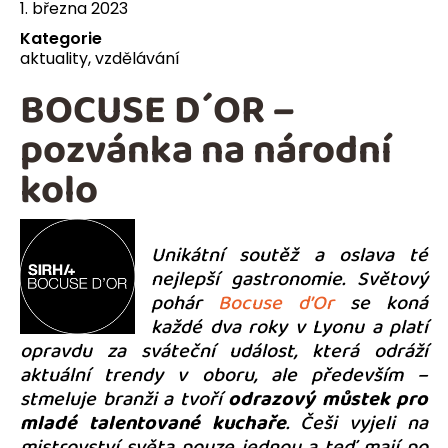
1. března 2023
Kategorie
aktuality
,
vzdělávání
BOCUSE D´OR –
pozvánka na národní
kolo
Unikátní soutěž a oslava té
nejlepší gastronomie. Světový
pohár
Bocuse d’Or
se koná
každé dva roky v Lyonu a platí
opravdu za sváteční událost, která odráží
aktuální trendy v oboru, ale především –
stmeluje branži a tvoří
odrazový můstek pro
mladé talentované kuchaře
. Češi vyjeli na
mistrovství světa pouze jednou a teď mají po