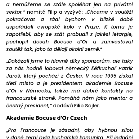
a nemůžeme se stále spoléhat jen na privátní
sektor,“
namítá Filip a vyzývá: „
Chceme v soutěži
pokračovat a rádi bychom v blízké době
uspořádali evropské kolo v Praze. K tomu je
zapotřebí, aby se stát probudil z jakési letargie,
pochopil dosah Bocuse d’Or a zainvestoval
soutěž tak, jako to dělají okolní země
.“
„
Dokázali jsme to hlavně díky sponzorům, ale taky
za nás hodně loboval německý šéfkuchař Patrik
Jaroš, který pochází z Česka. V roce 1995 získal
třetí místo a je prezidentem akademie Bocuse
d’Or v Německu, takže má dobré kontakty na
francouzské straně. Pomáhá nám jako mentor a
čestný president,“
dodává Filip Sajler.
Akademie Bocuse d’Or Czech
„
Pro Francouze je zásadní, aby hybnou silou
v dané zemi byla kuchařská komunita. Při jednání