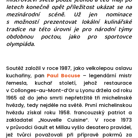
letech konečně opět příležitost ukázat se na
mezinárodní scéně. Už jen nominace
s možností prezentovat lokální kulinářské
tradice na této úrovni je pro národní týmy
obdobnou poctou, jako pro sportovce
olympiáda.
Soutěž založil v roce 1987, jako velkolepou oslavu
kuchařiny, pan
Paul Bocuse
– legendární mistr
řemesla, kuchař století, jehož restaurace
v Collonges-au-Mont-d’Or u Lyonu držela od roku
1965 až do jeho smrti nepřetržitě tři michelinské
hvězdy, tedy nejdéle na světě. První michelinskou
hvězdu získal roku 1958. francouzský patriot a
zakladatel „Nouvelle Cuisine“. V roce 1973
v průvodci Gault et Millau vyšlo desatero pravidel,
jež tvůrci považovali při přípravě pokrmů za