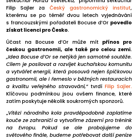
šéfkuchař Honza Všetečka,“
připomíná šéfkuchař
Filip Sajler za
Český gastronomický institut
,
kterému se po téměř dvou letech vyjednávání
s francouzskými pořadateli Bocuse d’Or
povedlo
získat licenci pro Česko
.
Účast na Bocuse d’Or může mít
přínos pro
českou gastronomii, ale také pro celou zemi
.
„Idea Bocuse d’Or se netýká jen samotné soutěže.
Cílem je posilovat a rozvíjet kuchařskou komunitu
a vytvářet energii, která posouvá nejen špičkovou
gastronomii, ale i řemeslo v běžných restauracích
a kvalitu veřejného stravování,“
tvrdí
Filip Sajler.
Klíčovou podmínkou jsou ovšem finance, které
zatím poskytuje několik soukromých sponzorů.
„
Vítězi národního kola pravděpodobně zaplatíme
kouče ze zahraničí a vytvoříme zázemí pro trénink
na Evropu. Pokud se ale probojujeme do
světového finále, budeme potřebovat další peníze