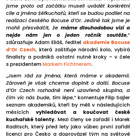
jsme proto od začátku museli uvádět konkrétní
cíle a jména šéfkuchařů, kteří se budou podílet na
realizaci českého Bocuse d’Or. Jedině tak jsme je
mohli přesvědčit, že
máme dlouhodobou vizi a
nejde nám jen o jeden ročník soutěže
,“
zdůrazňuje Adam Eliáš, ředitel
akademie Bocuse
d’Or Czech
, která zaštiťuje národní kolo, vybírá
finalisty a podniká ostatní nutné kroky – v čele
s prezidentem
Markem Fichtnerem
.
„
Jsem rád za jména, která máme v akademii.
Zároveň je však chceme doplnit o další. Bocuse
d’Or Czech rozhodně není uzavřená skupina, a
čím víc nás bude, tím lépe
,“ komentuje Filip Sajler
seznam akademiků, kteří by měli v následujících
měsících
vyhledávat a koučovat české
kuchařské talenty.
Mezi členy se zařadil i Marek
Raditsch, který před lety jako vůbec první zařídil
licenci pro Česko a doprovázel tým na světové