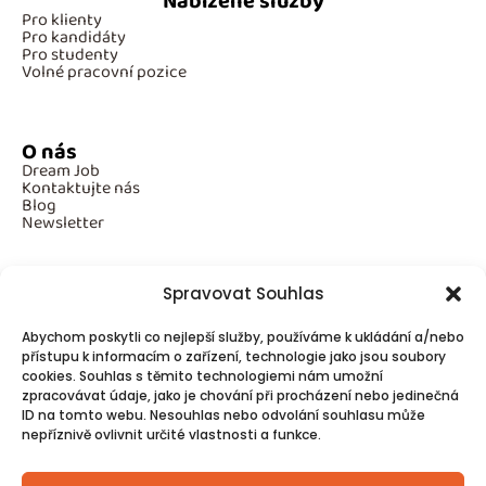
Nabízené služby
Pro klienty
Pro kandidáty
Pro studenty
Volné pracovní pozice
O nás
Dream Job
Kontaktujte nás
Blog
Newsletter
Spravovat Souhlas
Povinné informace
Abychom poskytli co nejlepší služby, používáme k ukládání a/nebo
GDPR
Cookies
přístupu k informacím o zařízení, technologie jako jsou soubory
cookies. Souhlas s těmito technologiemi nám umožní
zpracovávat údaje, jako je chování při procházení nebo jedinečná
ID na tomto webu. Nesouhlas nebo odvolání souhlasu může
Spojte se s námi!
nepříznivě ovlivnit určité vlastnosti a funkce.
Kontakty