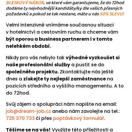
BLESKOVÝ NÁBOR
, ve které vám garantujeme, že do 72hod
dodáme ty nejvhodnější kandidáty/ky dle vašich přesných
požadavků a pokud se tak nestane, máte u nás
50% SLEVU!
Velmi intenzivně vnímáme současnou situaci
v hotelnictví a cestovním ruchu a chceme vám
být oporou a business
partnerem i v tomto
nelehkém období.
Nikdy pro vás nebylo tak
výhodné vyzkoušet si
naše profesionální služby
a pustit se do
společného projektu.
Zkontaktujte nás ještě
dnes a
získejte ty nejlepší zaměstnance
na
pozicích středního a vyššího managementu. A to
do 72hod.
Svůj zájem o spolupráci nám napište na email:
job@dream-job.cz
anebo nám zavolejte na tel.:
725 370 733
či přes
poptávkový formulář
.
Těšíme se na vás!
Využijte této příležitosti a