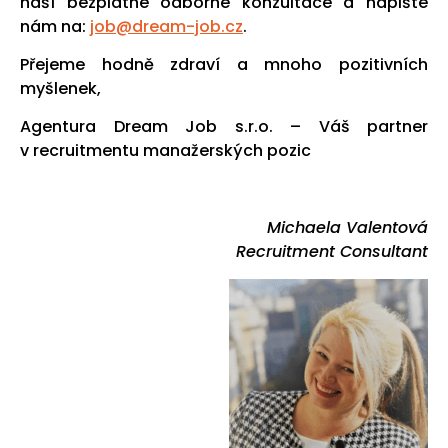
naší bezplatné odborné konzultace a napište
nám na:
job@dream-job.cz
.
Přejeme hodně zdraví a mnoho pozitivních
myšlenek,
Agentura Dream Job s.r.o. – Váš partner
v recruitmentu manažerských pozic
Michaela Valentová
Recruitment Consultant