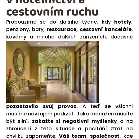
cestovním ruchu
Probou
zíme se do dalšího týdne, kdy
hotely,
penziony, bary,
restaurace,
cestovní kanceláře
,
kavárny a mnoho dalších
zařízeních, dočasn
ě
pozastavilo svůj provoz.
A teď se všichni
musíme navzájem podržet. Jako manažeři musíte
být silní,
zakažte si negativní myšlenky
a na
zhroucení z této situace a počítání ztrát na
chvilku zapomeňte.
Váš team, společnost,
kde