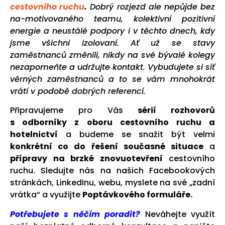
cestovního ruchu
.
Dobrý rozjezd ale nepůjde bez
na-motivovaného teamu, kolektivní pozitivní
energie a neustálé podpory i v těchto dnech, kdy
jsme všichni izolovaní. Ať už se stavy
zaměstnanců změnili, nikdy na své bývalé kolegy
nezapomeňte a udržujte kontakt. Vybudujete si síť
věrných zaměstnanců a to se vám mnohokrát
vrátí v podobě dobrých referencí.
Připravujeme pro Vás
sérií rozhovorů
s odborníky z oboru cestovního ruchu a
hotelnictví
a budeme se snažit být velmi
konkrétní co do řešení současné situace
a
přípravy na brzké znovuotevření
cestovního
ruchu. Sledujte nás na našich Facebookových
stránkách, LinkedInu, webu, myslete na své „zadní
vrátka“ a využijte
Poptávkového formuláře.
Potřebujete s něčím poradit?
Neváhejte využít