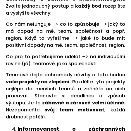
Zvolte jednoduchý postup a
každý bod
rozepište
a vyslyšte všechny:
Co nám nefunguje –
>
co to způsobuje –
> jak
ý to
má dopad na mě, team, společnost a popř.
region. Když to vyřešíme –
> jak
é to bude mít
pozitivní dopady na mě, team, společnost, region.
Co pro to potřebujeme udělat –
> na individuální
rovině (já), teamové, jako společnosti.
Teamo
vě dejte dohromady návrhy a toto budou
vaše projekty na zlepšení.
Rozdělte tyto projekty
nejlépe do menších teamů a začněte na nich
pracovat. Stanovte si deadlines a způsob
výstupu. Je to
zábavné a zároveň velmi účinné.
Nezapomeňte
svůj team motivovat
, každá
drobnost potěší.
Informovanost o záchranných