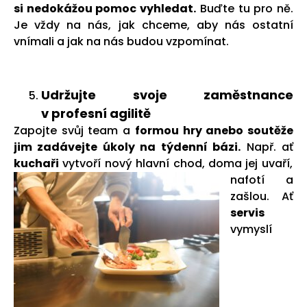
si nedokážou pomoc vyhledat.
Buďte tu pro ně.
Je vždy na nás, jak chceme, aby nás ostatní
vnímali a jak na nás budou vzpomínat.
Udržujte svoje zaměstnance
v profesní agilitě
Zapojte svůj team a
formou hry anebo soutěže
jim zadávejte úkoly na týdenní bázi.
Např. ať
kuchaři
vytvoří nový
hlavní chod, doma jej uvaří,
nafotí a
zašlou. Ať
servis
vymyslí