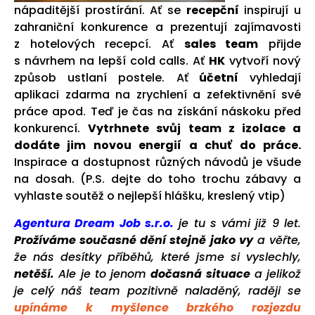
nápaditější prostírání. Ať se
recepční
inspirují u
zahraniční konkurence a prezentují zajímavosti
z hotelových recepcí. Ať
sales team
přijde
s návrhem na lepší cold calls. Ať
HK
vytvoří nový
způsob ustlaní postele. Ať
účetní
vyhledají
aplikaci zdarma na zrychlení a zefektivnění své
práce apod. Teď je čas na získání náskoku před
konkurencí.
Vytrhnete svůj team z izolace a
dodáte jim novou energií a chuť do práce.
Inspirace a dostupnost různých návodů je všude
na dosah. (P.S. dejte do toho trochu zábavy a
vyhlaste soutěž o nejlepší hlášku, kreslený vtip)
Agentura Dream Job s.r.o.
je tu s vámi již 9 let.
Prožíváme současné dění stejně jako vy
a věřte,
že nás desítky příběhů, které jsme si vyslechly,
netěší.
Ale je to jenom
dočasná situace
a jelikož
je celý náš team pozitivně naladěný, raději se
upínáme k myšlence brzkého rozjezdu