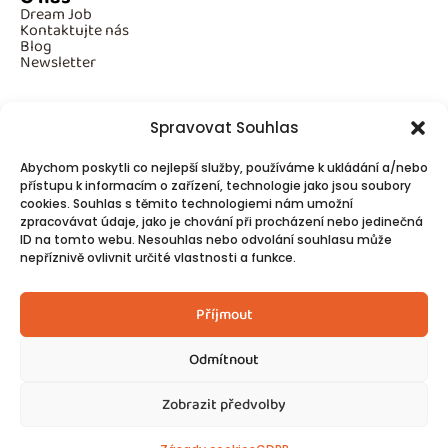
Dream Job
Kontaktujte nás
Blog
Newsletter
Spravovat Souhlas
Povinné informace
Abychom poskytli co nejlepší služby, používáme k ukládání a/nebo
GDPR
přístupu k informacím o zařízení, technologie jako jsou soubory
Cookies
cookies. Souhlas s těmito technologiemi nám umožní
zpracovávat údaje, jako je chování při procházení nebo jedinečná
ID na tomto webu. Nesouhlas nebo odvolání souhlasu může
Spojte se s námi!
nepříznivě ovlivnit určité vlastnosti a funkce.
Kontakty
Příjmout
Odmítnout
Zobrazit předvolby
© 2025
Made by Ziveweby.cz
Design by Blondesign.cz