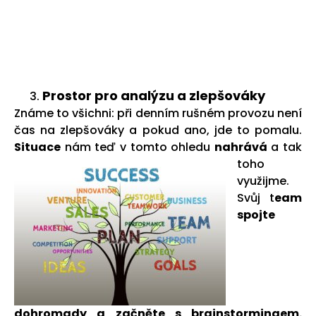
Prostor pro analýzu a zlepšováky
Známe to všichni: při denním rušném provozu není
čas na zlepšováky a pokud ano, jde to pomalu.
Situace
nám teď v tomto
ohledu
nahrává
a tak
toho
využijme.
Svůj t
eam
spojte
dohromady a začněte s brainstormingem.