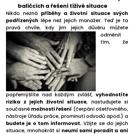
balíčcích a řešení tíživé situace
Nikdo nezná
příběhy a životní situace svých
podřízených
lépe než jejich manažer. Teď je ta
pravá chvíle, kdy jim jejich
důvěru můžete
odměnit
tím, že
popřemýšlíte nad každým zvlášť,
vyhodnotíte
rizika z jejich životní situace
, nastudujete si
současné
možnosti řešení
(čerpání ošetřovného,
nástroje Úřadu práce, prominutí odvodů apod.) a
budete je o tom informovat.
Vžijte se do jejich
situace, mnohokrát si
neumí sami poradit a ani