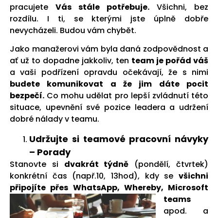
pracujete
Vás stále potřebuje.
Všichni, bez
rozdílu. I ti, se kterými jste úplně dobře
nevycházeli. Budou vám chybět.
Jako manažerovi vám byla daná zodpovědnost a
ať už to dopadne jakkoliv, ten
team je pořád váš
a vaši podřízení opravdu očekávají, že s nimi
budete komunikovat a že jim dáte pocit
bezpečí.
Co mohu udělat pro lepší zvládnutí této
situace, upevnění své pozice leadera a udržení
dobré nálady v teamu.
Udržujte si teamové pracovní návyky
– Porady
Stanovte si
dvakrát týdně
(pondělí, čtvrtek)
konkrétní čas (např.10, 13hod), kdy s
e
všichni
připojíte přes WhatsApp,
Whereby, Microsoft
teams
apod. a