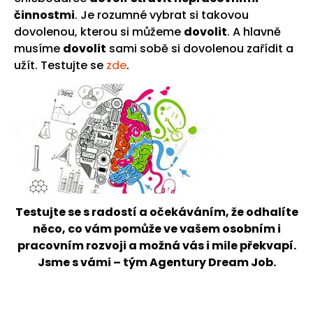
činnostmi
. Je rozumné vybrat si takovou
dovolenou, kterou si můžeme
dovolit
. A hlavně
musíme
dovolit
sami sobě si dovolenou zařídit a
užít. Testujte se
zde
.
Testujte se s radostí a očekáváním, že odhalíte
něco, co vám pomůže ve vašem osobním i
pracovním rozvoji a možná vás i mile překvapí.
Jsme s vámi – tým Agentury Dream Job.