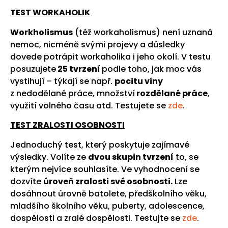
TEST WORKAHOLIK
Workholismus
(též workaholismus) není uznaná
nemoc, nicméně svými projevy a důsledky
dovede potrápit workaholika i jeho okolí. V testu
posuzujete
25 tvrzení
podle toho, jak moc vás
vystihují – týkají se např.
pocitu viny
z nedodělané práce, množství
rozdělané práce
,
využití volného času atd. Testujete se
zde
.
TEST ZRALOSTI OSOBNOSTI
Jednoduchý test, který poskytuje zajímavé
výsledky. Volíte ze
dvou skupin tvrzení
to, se
kterým nejvíce souhlasíte. Ve vyhodnocení se
dozvíte
úroveň zralosti své osobnosti.
Lze
dosáhnout úrovně batolete, předškolního věku,
mladšího školního věku, puberty, adolescence,
dospělosti a zralé dospělosti. Testujte se
zde
.