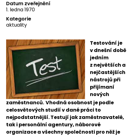
Datum zveřejnění
1. ledna 1970
Kategorie
aktuality
Testování je
v dnešní době
jedním
z největších a
nejčastějších
nástrojů při
přijímaní
nových
zaměstnanců.
Vhodná osobnost je podle
celosvětových studií v dané práci to
nejpodstatnější. Testují jak zaměstnavatelé,
tak i personální agentury, náborové
organizace a všechny společnosti pro něž je