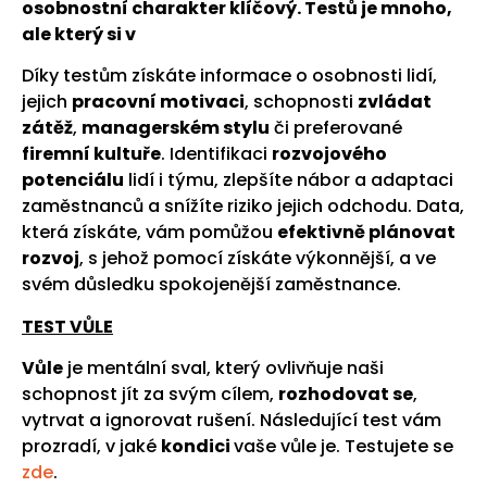
osobnostní charakter klíčový. Testů je mnoho,
ale který si v
Díky testům získáte informace o osobnosti lidí,
jejich
pracovní motivaci
, schopnosti
zvládat
zátěž
,
managerském stylu
či preferované
firemní kultuře
. Identifikaci
rozvojového
potenciálu
lidí i týmu, zlepšíte nábor a adaptaci
zaměstnanců a snížíte riziko jejich odchodu. Data,
která získáte, vám pomůžou
efektivně plánovat
rozvoj
, s jehož pomocí získáte výkonnější, a ve
svém důsledku spokojenější zaměstnance.
TEST VŮLE
Vůle
je mentální sval, který ovlivňuje naši
schopnost jít za svým cílem,
rozhodovat se
,
vytrvat a ignorovat rušení. Následující test vám
prozradí, v jaké
kondici
vaše vůle je. Testujete se
zde
.