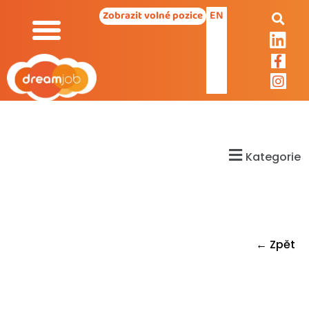
EN
Zobrazit volné pozice
Kategorie
← Zpět