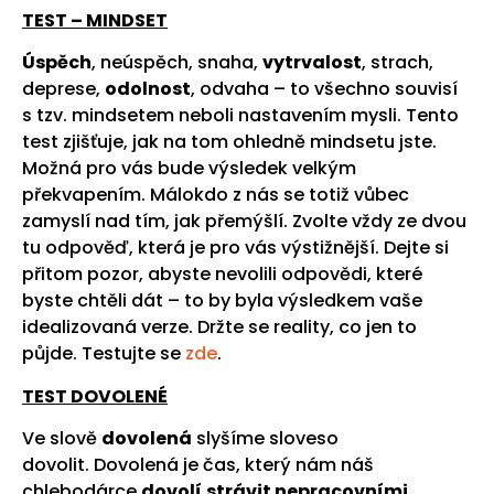
TEST – MINDSET
Úspěch
, neúspěch, snaha,
vytrvalost
, strach,
deprese,
odolnost
, odvaha – to všechno souvisí
s tzv. mindsetem neboli nastavením mysli. Tento
test zjišťuje, jak na tom ohledně mindsetu jste.
Možná pro vás bude výsledek velkým
překvapením. Málokdo z nás se totiž vůbec
zamyslí nad tím, jak přemýšlí. Zvolte vždy ze dvou
tu odpověď, která je pro vás výstižnější. Dejte si
přitom pozor, abyste nevolili odpovědi, které
byste chtěli dát – to by byla výsledkem vaše
idealizovaná verze. Držte se reality, co jen to
půjde. Testujte se
zde
.
TEST DOVOLENÉ
Ve slově
dovolená
slyšíme sloveso
dovolit. Dovolená je čas, který nám náš
chlebodárce
dovolí
strávit nepracovními