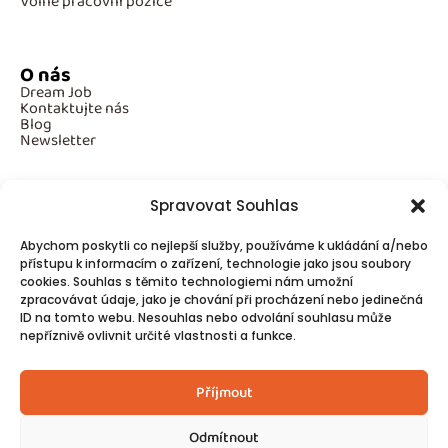
Volné pracovní pozice
O nás
Dream Job
Kontaktujte nás
Blog
Newsletter
Spravovat Souhlas
Povinné informace
Abychom poskytli co nejlepší služby, používáme k ukládání a/nebo
GDPR
přístupu k informacím o zařízení, technologie jako jsou soubory
Cookies
cookies. Souhlas s těmito technologiemi nám umožní
zpracovávat údaje, jako je chování při procházení nebo jedinečná
ID na tomto webu. Nesouhlas nebo odvolání souhlasu může
Spojte se s námi!
nepříznivě ovlivnit určité vlastnosti a funkce.
Kontakty
Příjmout
Odmítnout