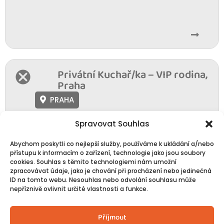
Privátní Kuchař/ka – VIP rodina,
Praha
PRAHA
Pro VIP rodinu – nabíráme zkušeného privátního
Spravovat Souhlas
kuchaře/kuchařku pro dlouhodobou spolupráci.
Hledáme člověka, který vaří na vysoké úrovni, je
Abychom poskytli co nejlepší služby, používáme k ukládání a/nebo
kreativní, pečlivý a zároveň maximálně samostatný. Jde o
přístupu k informacím o zařízení, technologie jako jsou soubory
pozici, kde...
cookies. Souhlas s těmito technologiemi nám umožní
zpracovávat údaje, jako je chování při procházení nebo jedinečná
ID na tomto webu. Nesouhlas nebo odvolání souhlasu může
nepříznivě ovlivnit určité vlastnosti a funkce.
Příjmout