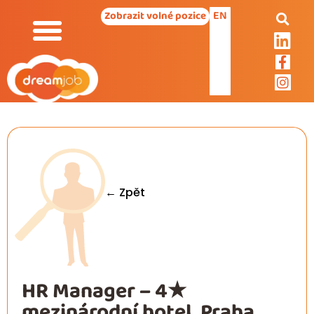
EN
Zobrazit volné pozice
← Zpět
HR Manager – 4★
mezinárodní hotel, Praha