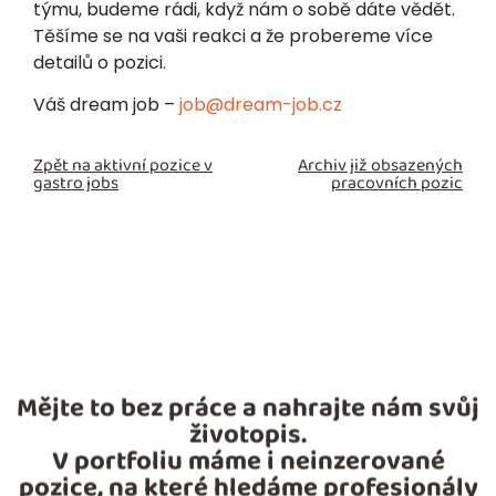
týmu, budeme rádi, když nám o sobě dáte vědět.
Těšíme se na vaši reakci a že probereme více
detailů o pozici.
Váš dream job –
job@dream-job.cz
Zpět na aktivní pozice v
Archiv již obsazených
gastro jobs
pracovních pozic
Mějte to bez práce a nahrajte nám svůj
životopis.
V portfoliu máme i neinzerované
pozice, na které hledáme profesionály