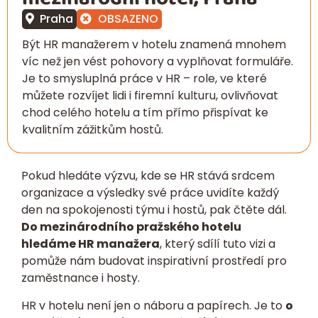
Praha
OBSAZENO
Být HR manažerem v hotelu znamená mnohem
víc než jen vést pohovory a vyplňovat formuláře.
Je to smysluplná práce v HR – role, ve které
můžete rozvíjet lidi i firemní kulturu, ovlivňovat
chod celého hotelu a tím přímo přispívat ke
kvalitním zážitkům hostů.
Pokud hledáte výzvu, kde se HR stává srdcem
organizace a výsledky své práce uvidíte každý
den na spokojenosti týmu i hostů, pak čtěte dál.
Do mezinárodního pražského hotelu
hledáme HR manažera
, který sdílí tuto vizi a
pomůže nám budovat inspirativní prostředí pro
zaměstnance i hosty.
HR v hotelu není jen o náboru a papírech. Je to
o