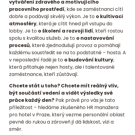
vytváření zdravého a motivujícího
pracovního prostředí
, kde se zaměstnanci cítí
dobře a podávají skvělý výkon. Je to
o kultivaci
atmosféry
, která je cítit hned při vstupu do
lobby. Je to
o školení a rozvoji lidí
, kteří rostou
spolu s kvalitou služeb. Je to
o nastavování
procesů
, které zjednodušují provoz a pomáhají
každému soustředit se na to podstatné – hosta. A
v neposlední řadě je to
o budování kultury
,
která přitahuje nejen hosty, ale i talentované
zaměstnance, kteří zůstávají.
Chcete stát u toho? Chcete mít reálný vliv,
být součástí vedení a vidět výsledky své
práce každý den?
Pak právě pro vás je tato
příležitost – hledáme zkušeného HR manažera
pro hotel v Praze, který vezme personální oblast
pevně do rukou a zároveň jí dá lidskost, vizi a
směr.