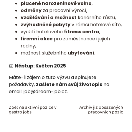
placené narozeninové volno
,
odměny
za pracovní výročí,
vzdělávání a možnost
kariérního růstu,
zvýhodněné pobyty
v rámci hotelové sítě,
využití hotelového
fitness centra
,
firemní akce
pro zaměstnance i jejich
rodiny,
možnost služebního
ubytování
.
📅
Nástup: Květen 2025
Máte-li zájem o tuto výzvu a splňujete
požadavky,
zašlete nám svůj životopis
na
email:
job@dream-job.cz
.
Zpět na aktivní pozice v
Archiv již obsazených
gastro jobs
pracovních pozic