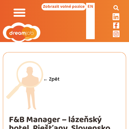
EN
Zobrazit volné pozice
← Zpět
F&B Manager – lázeňský
hotel, Piešťany, Slovensko