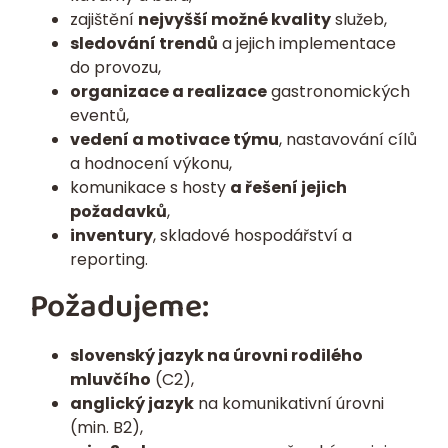
zajištění
nejvyšší možné kvality
služeb,
sledování trendů
a jejich implementace
do provozu,
organizace a realizace
gastronomických
eventů,
vedení a motivace týmu
, nastavování cílů
a hodnocení výkonu,
komunikace s hosty
a řešení jejich
požadavků
,
inventury
, skladové hospodářství a
reporting.
Požadujeme:
slovenský jazyk na úrovni rodilého
mluvčího
(C2),
anglický jazyk
na komunikativní úrovni
(min. B2),