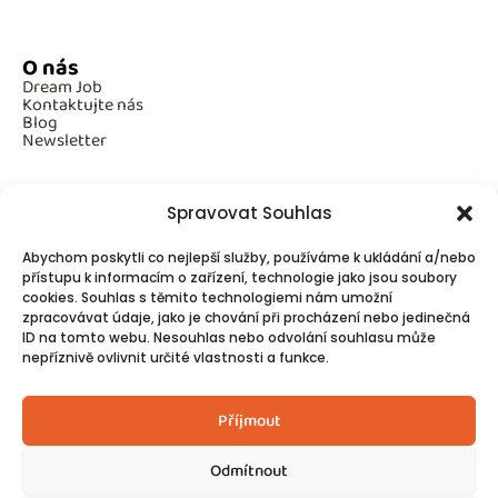
O nás
Dream Job
Kontaktujte nás
Blog
Newsletter
Spravovat Souhlas
Povinné informace
Abychom poskytli co nejlepší služby, používáme k ukládání a/nebo
GDPR
Cookies
přístupu k informacím o zařízení, technologie jako jsou soubory
cookies. Souhlas s těmito technologiemi nám umožní
zpracovávat údaje, jako je chování při procházení nebo jedinečná
ID na tomto webu. Nesouhlas nebo odvolání souhlasu může
Spojte se s námi!
nepříznivě ovlivnit určité vlastnosti a funkce.
Kontakty
Příjmout
Odmítnout