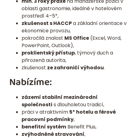
min. 3 roky praxe
na manažerské pozici v
oblasti gastronomie, ideálně v hotelovém
prostředí 4–5*,
zkušenost s HACCP
a základní orientace v
ekonomice provozu,
pokročilá znalost
MS Office
(Excel, Word,
PowerPoint, Outlook),
proklientský přístup
, týmový duch a
přirozená autorita,
zkušenost
ze zahraničí výhodou
.
Nabízíme:
zázemí stabilní mezinárodní
společnosti
s dlouholetou tradicí,
práci v atraktivním
5* hotelu a férové
pracovní podmínky
,
benefitní systém
Benefit Plus,
zvýhodněné stravování
,