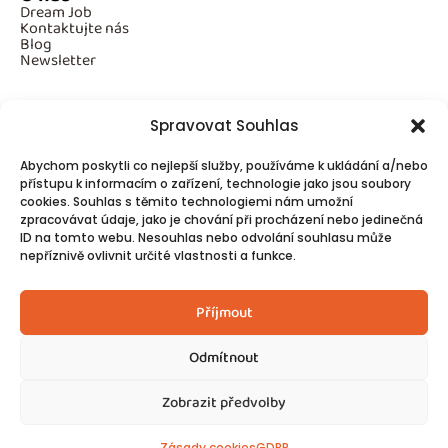
Dream Job
Kontaktujte nás
Blog
Newsletter
Spravovat Souhlas
Povinné informace
Abychom poskytli co nejlepší služby, používáme k ukládání a/nebo
GDPR
přístupu k informacím o zařízení, technologie jako jsou soubory
Cookies
cookies. Souhlas s těmito technologiemi nám umožní
zpracovávat údaje, jako je chování při procházení nebo jedinečná
ID na tomto webu. Nesouhlas nebo odvolání souhlasu může
Spojte se s námi!
nepříznivě ovlivnit určité vlastnosti a funkce.
Kontakty
Příjmout
Odmítnout
Zobrazit předvolby
© 2025
Made by Ziveweby.cz
Design by Blondesign.cz
Zásady cookies
GDPR