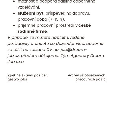
možnost a podpora dalšího odborného
vzdělávání,
služební byt
, příspěvek na dopravu,
pracovní doba (7-15 h),
příjemné pracovní prostředí v
české
rodinné firmě
.
V případě, že můžete naplnit uvedené
požadavky a chcete se dozvědět více, budeme
se těšit na zaslané
CV
na:
job@dream-
job.cz,
předem děkujeme! Tým Agentury Dream
Job s.r.o
.
Zpět na aktivní pozice v
Archiv již obsazených
gastro jobs
pracovních pozic