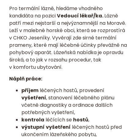
Pro termální lázně, hledáme vhodného
kandidáta na pozici
Vedoucí lékař/ka.
Lázně
patří mezi nejstarší a nejvýznamnější na Moravě.
Leží v malebné horské obci, která se rozprostírá
v CHKO Jeseníky. Vyvěrají zde sirné termální
prameny, které mají léčebné účinky převážně na
pohybový aparát. Lázeňská nabídka je opravdu
široká, a to jak v rozsahu procedur, tak
v komfortu ubytování.
Náplň práce:
příjem
léčených hostů, provedení
vyšetření
, stanovení léčebného plánu
včetně diagnostiky a ordinace dalších
potřebných vyšetření,
kontrola
léčících se
hostů
,
výstupní
vyšetření
léčených hostů před
ukončením lázeňského pobytu,