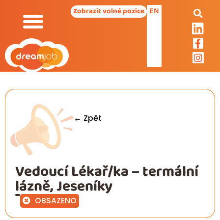
EN
Zobrazit volné pozice
← Zpět
Vedoucí Lékař/ka – termální
lázně, Jeseníky
OBSAZENO