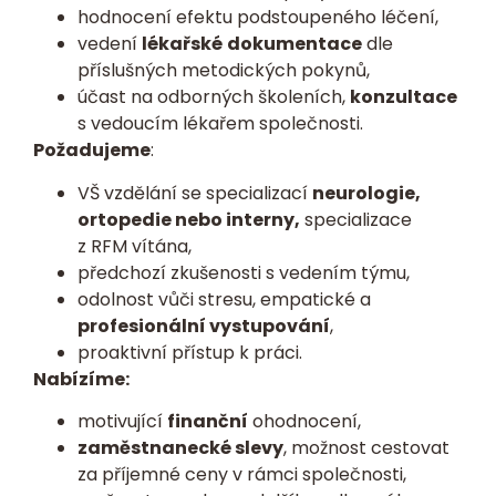
hodnocení efektu podstoupeného léčení,
vedení
lékařské
dokumentace
dle
příslušných metodických pokynů,
účast na odborných školeních,
konzultace
s vedoucím lékařem společnosti.
Požadujeme
:
VŠ vzdělání se specializací
neurologie,
ortopedie nebo interny,
specializace
z RFM vítána,
předchozí zkušenosti s vedením týmu,
odolnost vůči stresu, empatické a
profesionální vystupování
,
proaktivní přístup k práci.
Nabízíme:
motivující
finanční
ohodnocení,
zaměstnanecké slevy
, možnost cestovat
za příjemné ceny v rámci společnosti,