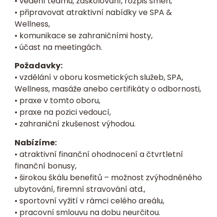
• vedení teamu, zaškolování, rozpis směn,
• připravovat atraktivní nabídky ve SPA &
Wellness,
• komunikace se zahraničními hosty,
• účast na meetingách.
Požadavky:
• vzdělání v oboru kosmetických služeb, SPA,
Wellness, masáže anebo certifikáty o odbornosti,
• praxe v tomto oboru,
• praxe na pozici vedoucí,
• zahraniční zkušenost výhodou.
Nabízíme:
• atraktivní finanční ohodnocení
a čtvrtletní
finanční bonusy,
• širokou škálu benefitů – možnost zvýhodněného
ubytování, firemní stravování atd.,
• sportovní vyžití v rámci celého areálu,
• pracovní smlouvu na dobu neurčitou.