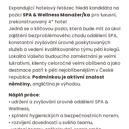
Expandující hotelový řetězec hledá kandidáta na
pozici
SPA & Wellness Manažer/ka
pro luxusní,
zrekonstruovaný 4* hotel.
Jedná se o
klíčovou pozici, která bude mít za úkol
zajištění bezproblémového chodu oddělení SPA,
konstantní zvyšování úrovně poskytovaných
služeb a vedení kvalifikovaného týmu pěti kolegů.
Lokalita Vašeho budoucího zaměstnání je velmi
lukrativní, klienty celoročně velmi oblíbená a jako
destinace patří k pěti nejoblíbenějším
v České
republice
.
Podmínkou je aktivní znalost
němčiny,
angličtina je výhodou.
Náplň práce:
• udržení a zvyšování úrovně oddělení SPA &
Wellness,
• splnění hygienických a bezpečnostních norem,
• rozvíjení dovedností u svého teamu,