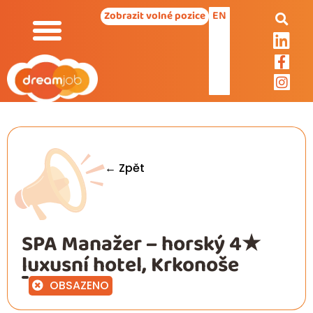
EN
Zobrazit volné pozice
← Zpět
SPA Manažer – horský 4★
luxusní hotel, Krkonoše
OBSAZENO