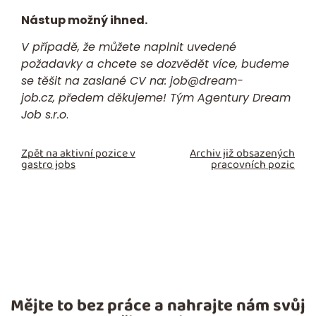
Nástup možný ihned.
V případě, že můžete naplnit uvedené
požadavky a chcete se dozvědět více, budeme
se těšit na zaslané
CV
na:
job@dream-
job.cz,
předem děkujeme! Tým Agentury Dream
Job s.r.o
.
Zpět na aktivní pozice v
Archiv již obsazených
gastro jobs
pracovních pozic
Mějte to bez práce a nahrajte nám svůj