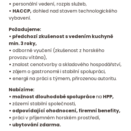
•
personální vedení, rozpis služeb,
•
HACCP,
dohled nad stavem technologického
vybavení.
Požadujeme:
• předchozí zkušenost s vedením kuchyně
min. 3 roky,
•
odborné vyučení (zkušenost z horského
provozu vítána),
•
znalost cenotvorby a skladového hospodářství,
•
zájem o gastronomii i stabilní spolupráci,
•
energii na práci s týmem, přirozenou autoritu.
Nabízíme:
• možnost dlouhodobé spolupráce
na
HPP,
•
zázemí stabilní společnosti,
• odpovídající ohodnocení, firemní benefity,
•
práci v příjemném horském prostředí,
• ubytování zdarma.