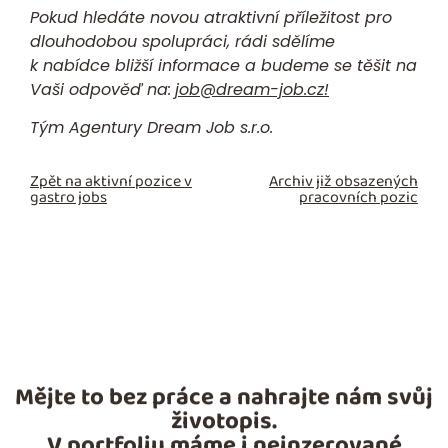
Pokud hledáte novou atraktivní příležitost pro
dlouhodobou spolupráci, rádi sdělíme
k nabídce bližší informace a budeme se těšit na
Vaši odpověď na:
job@dream-job.cz
!
Tým Agentury Dream Job s.r.o.
Zpět na aktivní pozice v
Archiv již obsazených
gastro jobs
pracovních pozic
Mějte to bez práce a nahrajte nám svůj
životopis.
V portfoliu máme i neinzerované