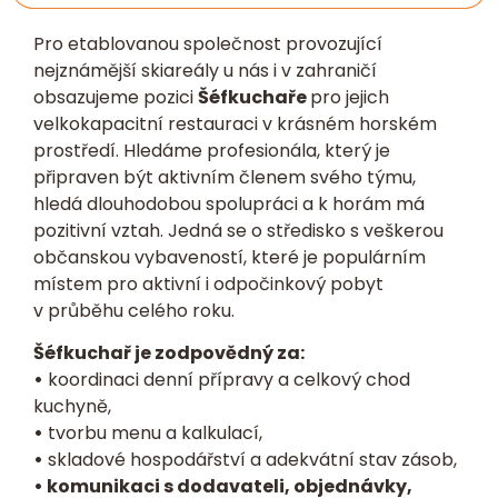
Pro etablovanou společnost provozující
nejznámější skiareály u nás i v zahraničí
obsazujeme pozici
Šéfkuchaře
pro jejich
velkokapacitní restauraci v krásném horském
prostředí. Hledáme profesionála, který je
připraven být aktivním členem svého týmu,
hledá dlouhodobou spolupráci a k horám má
pozitivní vztah. Jedná se o středisko s veškerou
občanskou vybaveností, které je populárním
místem pro aktivní i odpočinkový pobyt
v průběhu celého roku.
Šéfkuchař
je zodpovědný za:
•
koordinaci denní přípravy a celkový chod
kuchyně,
•
tvorbu menu a kalkulací,
•
skladové hospodářství a adekvátní stav zásob,
• komunikaci s dodavateli, objednávky,