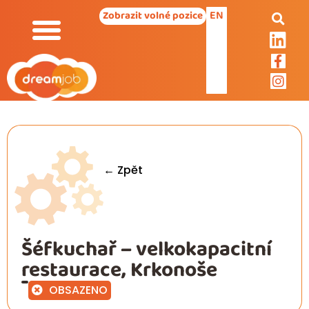
EN
Zobrazit volné pozice
← Zpět
Šéfkuchař – velkokapacitní
restaurace, Krkonoše
OBSAZENO