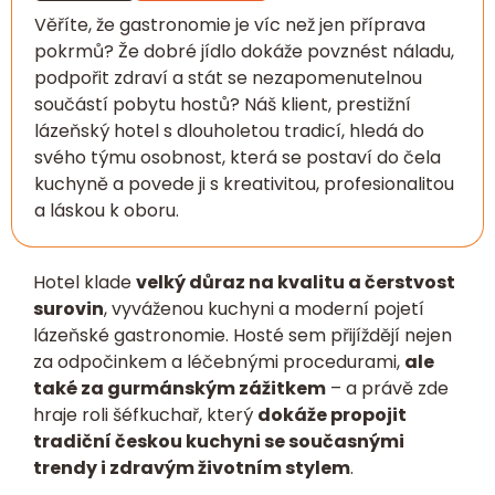
Věříte, že gastronomie je víc než jen příprava
pokrmů? Že dobré jídlo dokáže povznést náladu,
podpořit zdraví a stát se nezapomenutelnou
součástí pobytu hostů? Náš klient, prestižní
lázeňský hotel s dlouholetou tradicí, hledá do
svého týmu osobnost, která se postaví do čela
kuchyně a povede ji s kreativitou, profesionalitou
a láskou k oboru.
Hotel klade
velký důraz na kvalitu a čerstvost
surovin
, vyváženou kuchyni a moderní pojetí
lázeňské gastronomie. Hosté sem přijíždějí nejen
za odpočinkem a léčebnými procedurami,
ale
také za gurmánským zážitkem
– a právě zde
hraje roli šéfkuchař, který
dokáže propojit
tradiční českou kuchyni se současnými
trendy i zdravým životním stylem
.