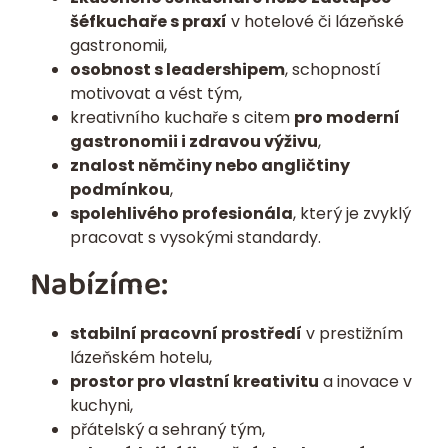
šéfkuchaře s praxí
v hotelové či lázeňské
gastronomii,
osobnost s leadershipem
, schopností
motivovat a vést tým,
kreativního kuchaře s citem
pro moderní
gastronomii i zdravou výživu
,
znalost němčiny nebo angličtiny
podmínkou
,
spolehlivého profesionála
, který je zvyklý
pracovat s vysokými standardy.
Nabízíme:
stabilní pracovní prostředí
v prestižním
lázeňském hotelu,
prostor pro vlastní kreativitu
a inovace v
kuchyni,
přátelský a sehraný tým,