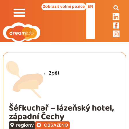
EN
Zobrazit volné pozice
← Zpět
Šéfkuchař – lázeňský hotel,
západní Čechy
regiony
OBSAZENO