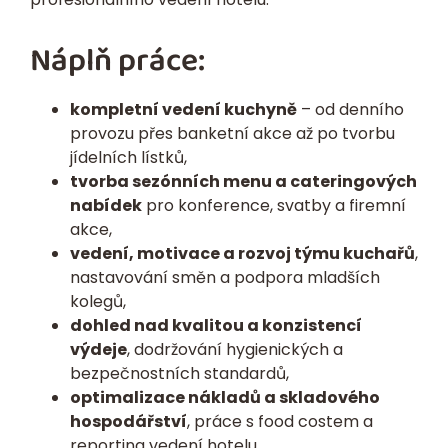
Náplň práce:
kompletní vedení kuchyně
– od denního
provozu přes banketní akce až po tvorbu
jídelních lístků,
tvorba sezónních menu a cateringových
nabídek
pro konference, svatby a firemní
akce,
vedení, motivace a rozvoj týmu kuchařů
,
nastavování směn a podpora mladších
kolegů,
dohled nad kvalitou a konzistencí
výdeje
, dodržování hygienických a
bezpečnostních standardů,
optimalizace nákladů a skladového
hospodářství
, práce s food costem a
reporting vedení hotelu,