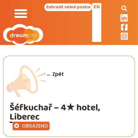
EN
Zobrazit volné pozice
← Zpět
Šéfkuchař – 4★ hotel,
Liberec
OBSAZENO