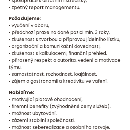
• spolupráce s ostatními středisky,
• zpětný report managementu.
Požadujeme:
• vyučení v oboru,
• předchozí praxe na dané pozici min. 3 roky,
• zkušenost s tvorbou a přípravou jídelního lístku,
• organizační a komunikační dovednosti,
• zkušenost s kalkulacemi, finanční přehled,
• přirozený respekt a autorita, vedení a motivace
týmu,
• samostatnost, rozhodnost, loajálnost,
• zájem o gastronomii a kreativitu ve vaření.
Nabízíme:
• motivující platové ohodnocení,
• firemní benefity (zvýhodněné ceny služeb),
• možnost ubytování,
• zázemí stabilní společnosti,
• možnost seberealizace a osobního rozvoje.