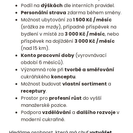
Podíl na
dýškách
dle interních pravidel.
Personální strava
zdarma během směny.
Možnost ubytování za
1 500 Kč / měsíc
(srážka ze mzdy), případně příspěvek na
bydlení v místě za
3 000 Kč / měsíc
, nebo
příspěvek na dojíždění
3 000 Kč / měsíc
(nad 15 km).
Konto pracovní doby
(vyrovnávací
období 6 měsíců).
Významná role při
tvorbě a směřování
cukrářského
konceptu
.
Možnost budovat
vlastní sortiment
a
receptury
.
Prostor pro
profesní růst
do vyšší
manažerské pozice.
Podpora
vzdělávání
a
dalšího rozvoje
v
moderní cukrařině.
Hledáme osobnost, která má chuť
vytvářet