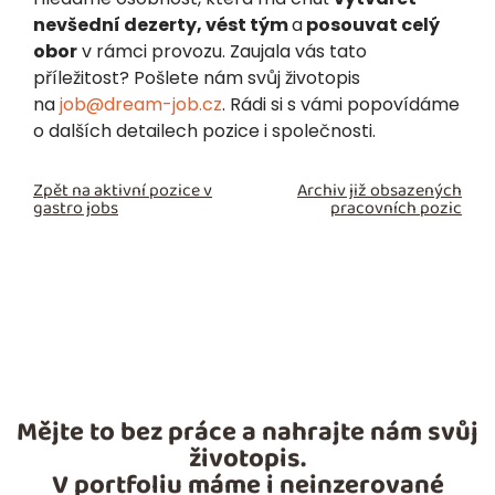
nevšední dezerty, vést tým
a
posouvat celý
obor
v rámci provozu. Zaujala vás tato
příležitost? Pošlete nám svůj životopis
na
job@dream-job.cz
. Rádi si s vámi popovídáme
o dalších detailech pozice i společnosti.
Zpět na aktivní pozice v
Archiv již obsazených
gastro jobs
pracovních pozic
Mějte to bez práce a nahrajte nám svůj
životopis.
V portfoliu máme i neinzerované