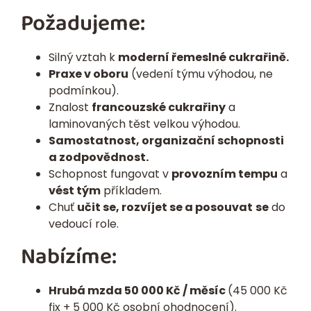
Požadujeme:
Silný vztah k
moderní řemeslné cukrařině.
Praxe v oboru
(vedení týmu výhodou, ne
podmínkou).
Znalost
francouzské cukrařiny
a
laminovaných těst velkou výhodou.
Samostatnost, organizační schopnosti
a zodpovědnost.
Schopnost fungovat v
provozním tempu
a
vést tým
příkladem.
Chuť
učit se, rozvíjet se a posouvat
se
do
vedoucí role.
Nabízíme:
Hrubá mzda 50 000 Kč / měsíc
(45 000 Kč
fix + 5 000 Kč osobní ohodnocení).