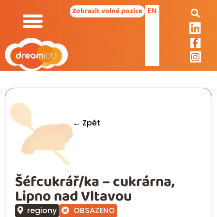
EN
Zobrazit volné pozice
← Zpět
Šéfcukrář/ka – cukrárna,
Lipno nad Vltavou
regiony
OBSAZENO