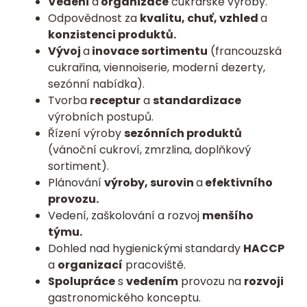
Vedení
a
organizace
cukrářské výroby.
Odpovědnost za
kvalitu, chuť, vzhled
a
konzistenci produktů.
Vývoj
a
inovace sortimentu
(francouzská
cukrařina, viennoiserie, moderní dezerty,
sezónní nabídka).
Tvorba
receptur
a
standardizace
výrobních postupů.
Řízení výroby
sezónních produktů
(vánoční cukroví, zmrzlina, doplňkový
sortiment).
Plánování
výroby, surovin
a
efektivního
provozu.
Vedení, zaškolování a rozvoj
menšího
týmu.
Dohled nad hygienickými standardy
HACCP
a
organizací
pracoviště.
Spolupráce
s
vedením
provozu na
rozvoji
gastronomického konceptu.