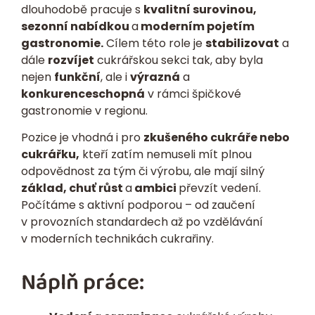
dlouhodobě pracuje s
kvalitní surovinou,
sezonní nabídkou
a
moderním pojetím
gastronomie.
Cílem této role je
stabilizovat
a
dále
rozvíjet
cukrářskou sekci tak, aby byla
nejen
funkční
, ale i
výrazná
a
konkurenceschopná
v rámci špičkové
gastronomie v regionu.
Pozice je vhodná i pro
zkušeného cukráře nebo
cukrářku,
kteří zatím nemuseli mít plnou
odpovědnost za tým či výrobu, ale mají silný
základ, chuť růst
a
ambici
převzít vedení.
Počítáme s aktivní podporou – od zaučení
v provozních standardech až po vzdělávání
v moderních technikách cukrařiny.
Náplň práce: