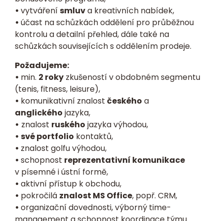
•
vytváření
smluv
a kreativních nabídek,
•
účast na schůzkách oddělení pro průběžnou
kontrolu a detailní přehled, dále také na
schůzkách souvisejících s oddělením prodeje.
Požadujeme:
•
min.
2 roky
zkušeností v obdobném segmentu
(tenis, fitness, leisure),
•
komunikativní znalost
českého
a
anglického
jazyka,
•
znalost
ruského
jazyka výhodou,
• své portfolio
kontaktů,
•
znalost golfu výhodou,
•
schopnost
reprezentativní komunikace
v písemné i ústní formě,
•
aktivní přístup k obchodu,
•
pokročilá
znalost MS Office
, popř. CRM,
•
organizační dovednosti, výborný time-
management a schopnost koordinace týmu.