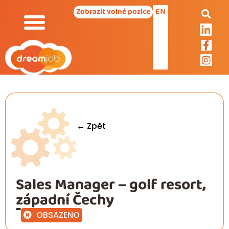
EN
Zobrazit volné pozice
← Zpět
Sales Manager – golf resort,
západní Čechy
OBSAZENO