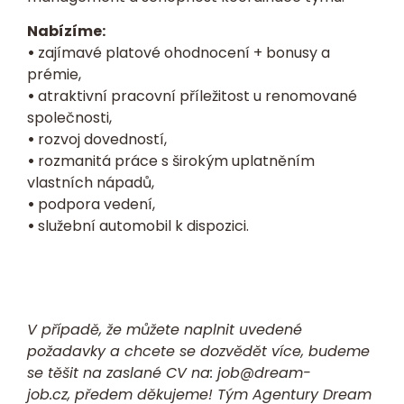
Nabízíme:
•
zajímavé platové ohodnocení + bonusy a
prémie,
•
atraktivní pracovní příležitost u renomované
společnosti,
•
rozvoj dovedností,
•
rozmanitá práce s širokým uplatněním
vlastních nápadů,
•
podpora vedení,
•
služební automobil k dispozici.
V případě, že můžete naplnit uvedené
požadavky a chcete se dozvědět více, budeme
se těšit na zaslané
CV
na:
job@dream-
job.cz,
předem děkujeme! Tým Agentury Dream