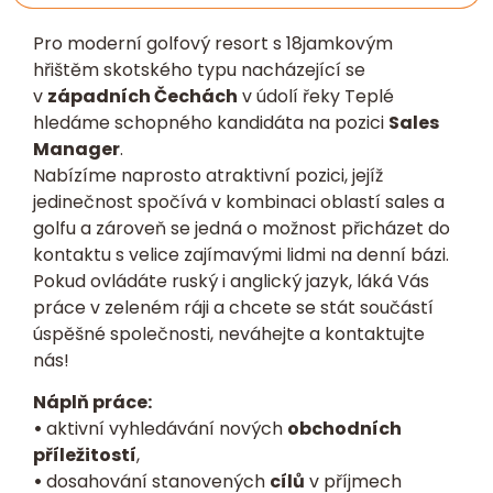
Pro moderní golfový resort s 18jamkovým
hřištěm skotského typu nacházející se
v
západních Čechách
v údolí řeky Teplé
hledáme schopného kandidáta na pozici
Sales
Manager
.
Nabízíme naprosto atraktivní pozici, jejíž
jedinečnost spočívá v kombinaci oblastí sales a
golfu a zároveň se jedná o možnost přicházet do
kontaktu s velice zajímavými lidmi na denní bázi.
Pokud ovládáte ruský i anglický jazyk, láká Vás
práce v zeleném ráji a chcete se stát součástí
úspěšné společnosti, neváhejte a kontaktujte
nás!
Náplň práce:
•
aktivní vyhledávání nových
obchodních
příležitostí
,
•
dosahování stanovených
cílů
v příjmech