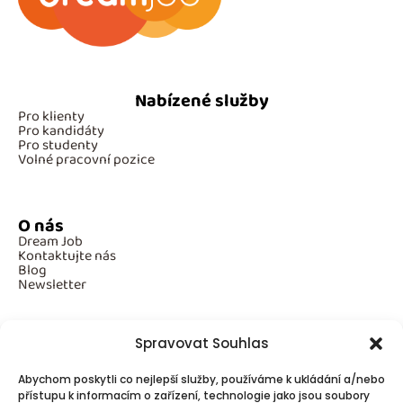
Nabízené služby
Pro klienty
Pro kandidáty
Pro studenty
Volné pracovní pozice
O nás
Dream Job
Kontaktujte nás
Blog
Newsletter
Spravovat Souhlas
Povinné informace
Abychom poskytli co nejlepší služby, používáme k ukládání a/nebo
GDPR
přístupu k informacím o zařízení, technologie jako jsou soubory
Cookies