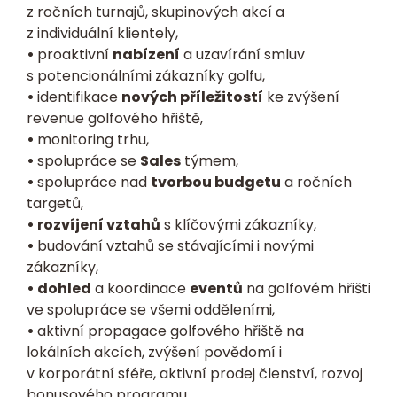
z ročních turnajů, skupinových akcí a
z individuální klientely,
•
proaktivní
nabízení
a uzavírání smluv
s potencionálními zákazníky golfu,
•
identifikace
nových příležitostí
ke zvýšení
revenue golfového hřiště,
•
monitoring trhu,
•
spolupráce se
Sales
týmem,
•
spolupráce nad
tvorbou budgetu
a ročních
targetů,
• rozvíjení vztahů
s klíčovými zákazníky,
•
budování vztahů se stávajícími i novými
zákazníky,
• dohled
a koordinace
eventů
na golfovém hřišti
ve spolupráce se všemi odděleními,
•
aktivní propagace golfového hřiště na
lokálních akcích, zvýšení povědomí i
v korporátní sféře, aktivní prodej členství, rozvoj
bonusového programu,