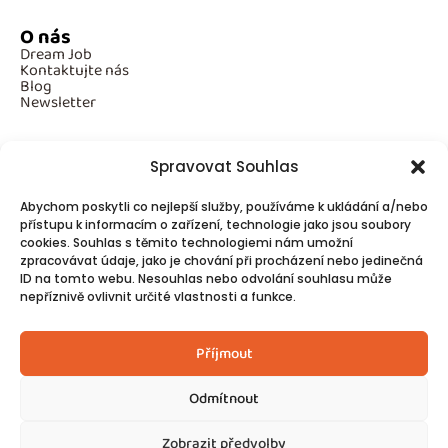
O nás
Dream Job
Kontaktujte nás
Blog
Newsletter
Spravovat Souhlas
Povinné informace
Abychom poskytli co nejlepší služby, používáme k ukládání a/nebo
GDPR
přístupu k informacím o zařízení, technologie jako jsou soubory
Cookies
cookies. Souhlas s těmito technologiemi nám umožní
zpracovávat údaje, jako je chování při procházení nebo jedinečná
ID na tomto webu. Nesouhlas nebo odvolání souhlasu může
Spojte se s námi!
nepříznivě ovlivnit určité vlastnosti a funkce.
Kontakty
Příjmout
Odmítnout
Zobrazit předvolby