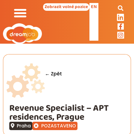
EN
Zobrazit volné pozice
← Zpět
Revenue Specialist – APT
residences, Prague
Praha
POZASTAVENO