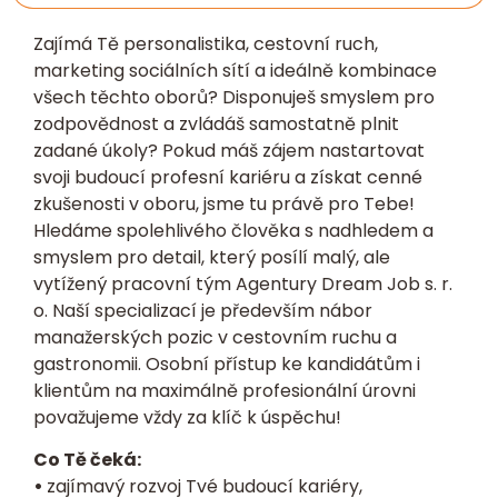
Zajímá Tě personalistika, cestovní ruch,
marketing sociálních sítí a ideálně kombinace
všech těchto oborů? Disponuješ smyslem pro
zodpovědnost a zvládáš samostatně plnit
zadané úkoly? Pokud máš zájem nastartovat
svoji budoucí profesní kariéru a získat cenné
zkušenosti v oboru, jsme tu právě pro Tebe!
Hledáme spolehlivého člověka s nadhledem a
smyslem pro detail, který posílí malý, ale
vytížený pracovní tým Agentury Dream Job s. r.
o. Naší specializací je především nábor
manažerských pozic v cestovním ruchu a
gastronomii. Osobní přístup ke kandidátům i
klientům na maximálně profesionální úrovni
považujeme vždy za klíč k úspěchu!
Co Tě čeká:
•
zajímavý rozvoj Tvé budoucí kariéry,