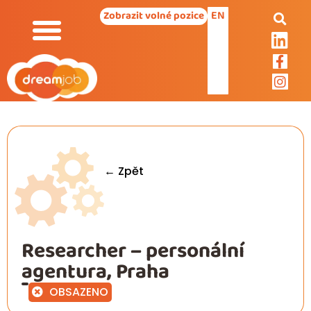
EN
Zobrazit volné pozice
← Zpět
Researcher – personální
agentura, Praha
OBSAZENO