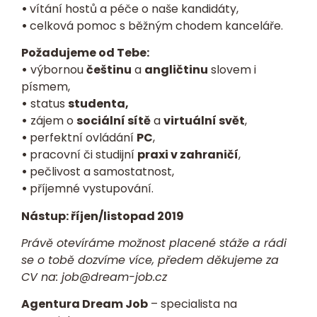
•
vítání hostů a péče o naše kandidáty,
•
celková pomoc s běžným chodem kanceláře.
Požadujeme od Tebe:
•
výbornou
češtinu
a
angličtinu
slovem i
písmem,
•
status
studenta,
•
zájem o
sociální sítě
a
virtuální svět
,
•
perfektní ovládání
PC
,
•
pracovní či studijní
praxi v zahraničí
,
•
pečlivost a samostatnost,
•
příjemné vystupování.
Nástup: říjen/listopad 2019
Právě otevíráme možnost placené stáže a rádi
se o tobě dozvíme více, předem děkujeme za
CV
na:
job@dream-job.cz
Agentura Dream Job
– specialista na