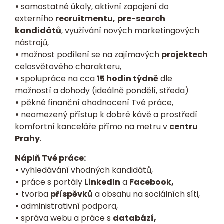
•
samostatné úkoly, aktivní zapojení do
externího
recruitmentu,
pre-search
kandidátů
, využívání nových marketingových
nástrojů,
•
možnost podílení se na zajímavých
projektech
celosvětového charakteru,
•
spolupráce na cca
15 hodin týdně
dle
možností a dohody (ideálně pondělí, středa)
•
pěkné finanční ohodnocení Tvé práce,
•
neomezený přístup k dobré kávě a prostředí
komfortní kanceláře přímo na metru v
centru
Prahy
.
Náplň Tvé práce:
•
vyhledávání vhodných kandidátů,
•
práce s portály
LinkedIn
a
Facebook,
•
tvorba
příspěvků
a obsahu na sociálních síti,
•
administrativní podpora,
•
správa webu a práce s
databází,