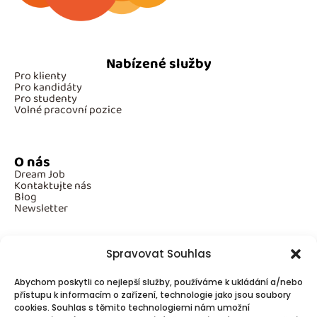
Nabízené služby
Pro klienty
Pro kandidáty
Pro studenty
Volné pracovní pozice
O nás
Dream Job
Kontaktujte nás
Blog
Newsletter
Spravovat Souhlas
Povinné informace
Abychom poskytli co nejlepší služby, používáme k ukládání a/nebo
GDPR
přístupu k informacím o zařízení, technologie jako jsou soubory
Cookies
cookies. Souhlas s těmito technologiemi nám umožní