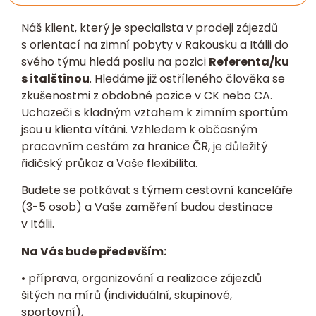
Náš klient, který je specialista v prodeji zájezdů
s orientací na zimní pobyty v Rakousku a Itálii do
svého týmu hledá posilu na pozici
Referenta/ku
s italštinou
. Hledáme již ostříleného člověka se
zkušenostmi z obdobné pozice v CK nebo CA.
Uchazeči s kladným vztahem k zimním sportům
jsou u klienta vítáni. Vzhledem k občasným
pracovním cestám za hranice ČR, je důležitý
řidičský průkaz a Vaše flexibilita.
Budete se potkávat s týmem cestovní kanceláře
(3-5 osob) a Vaše zaměření budou destinace
v Itálii.
Na Vás bude především:
• příprava, organizování a realizace zájezdů
šitých na mírů (individuální, skupinové,
sportovní),