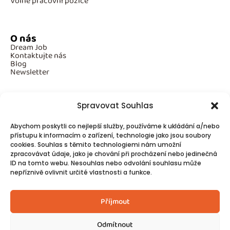
Volné pracovní pozice
O nás
Dream Job
Kontaktujte nás
Blog
Newsletter
Spravovat Souhlas
Povinné informace
Abychom poskytli co nejlepší služby, používáme k ukládání a/nebo
GDPR
přístupu k informacím o zařízení, technologie jako jsou soubory
Cookies
cookies. Souhlas s těmito technologiemi nám umožní
zpracovávat údaje, jako je chování při procházení nebo jedinečná
ID na tomto webu. Nesouhlas nebo odvolání souhlasu může
Spojte se s námi!
nepříznivě ovlivnit určité vlastnosti a funkce.
Kontakty
Příjmout
Odmítnout