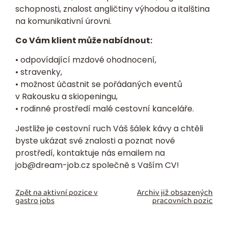
schopnosti, znalost angličtiny výhodou a italština
na komunikativní úrovni.
Co Vám klient může nabídnout:
• odpovídající mzdové ohodnocení,
• stravenky,
• možnost účastnit se pořádaných eventů
v Rakousku a skiopeningu,
• rodinné prostředí malé cestovní kanceláře.
Jestliže je cestovní ruch Váš šálek kávy a chtěli
byste ukázat své znalosti a poznat nové
prostředí, kontaktuje nás emailem na
job@dream-job.cz
společně s Vaším CV!
Zpět na aktivní pozice v
Archiv již obsazených
gastro jobs
pracovních pozic