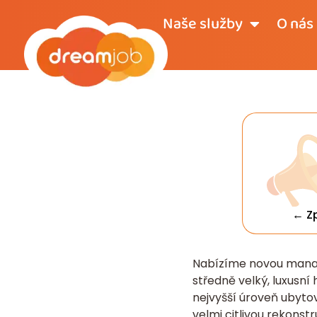
Naše služby
O nás
← Z
Nabízíme novou manaže
středně velký, luxusní
nejvyšší úroveň ubytová
velmi citlivou rekonst