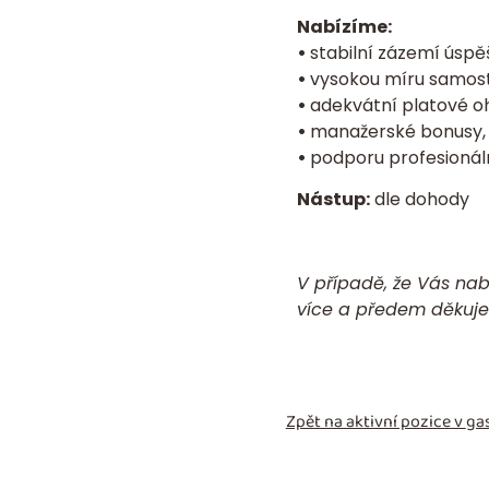
Nabízíme:
•
stabilní zázemí úspě
•
vysokou míru samost
•
adekvátní platové o
•
manažerské bonusy, 
•
podporu profesionál
Nástup:
dle dohody
V případě, že Vás nab
více a předem děkuj
Zpět na aktivní pozice v
gas