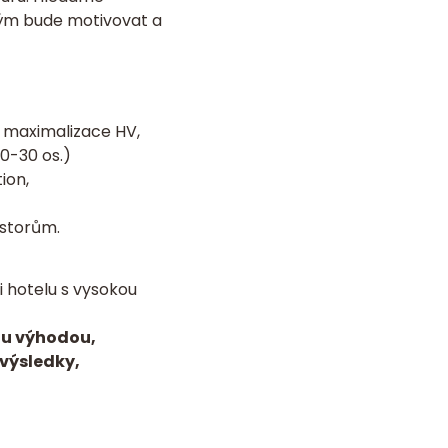
tým bude motivovat a
, maximalizace HV,
0-30 os.)
ion,
estorům.
i hotelu s vysokou
ou výhodou,
výsledky,