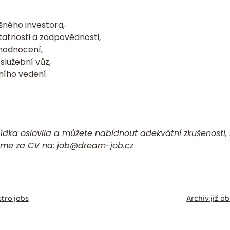
šného investora,
atnosti a zodpovědnosti,
hodnocení,
služební vůz,
ního vedení.
ídka oslovila a můžete nabídnout adekvátní zkušenosti,
eme za
CV
na:
job@dream-job.cz
tro jobs
Archiv již 