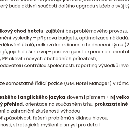
erý bude aktivní součástí dalšího upgradu služeb a svůj 
lkový chod hotelu,
zajištění bezproblémového provozu,
nční výsledky – příprava budgetu, optimalizace nákladů
zdělování úkolů, celková koordinace a hodnocení týmu (2
gů, jejich další rozvoj – positive guest experience orientat
PR aktivit i nových obchodních příležitostí,
odavateli i centrálou společnosti, reporting výsledků inv
í ze samostatné řídící pozice (GM, Hotel Manager) v rámc
českého i anglického jazyka
slovem i písmem +
Nj velk
ý přehled,
orientace na současném trhu,
prokazatelné 
ní a zahraniční zkušenosti výhodou,
řizpůsobivost, řešení problémů s klidnou hlavou,
sti, strategické myšlení a smysl pro detail.