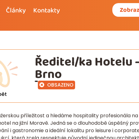
Články
Kontakty
Zobraz
Ředitel/ka Hotelu –
Brno
OBSAZENO
pět
rskou příležitost a hledáme hospitality profesionála na
 hotel na jižní Moravě. Jedná se o dlouhodobě úspěšný pr
ní i gastronomie a ideální lokalitu pro leisure i corporate
rukcí, která zcela respektuje původní jedinečnou archite