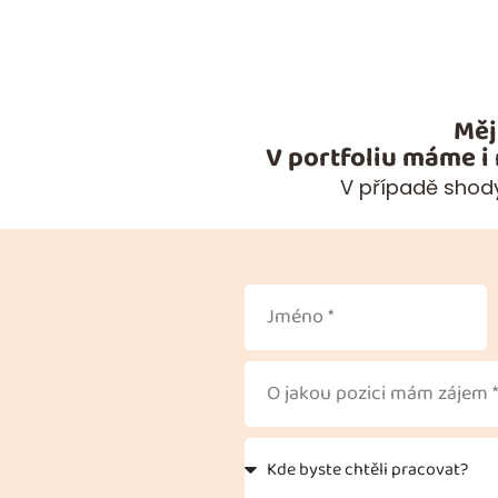
Měj
V portfoliu máme i
V případě shody