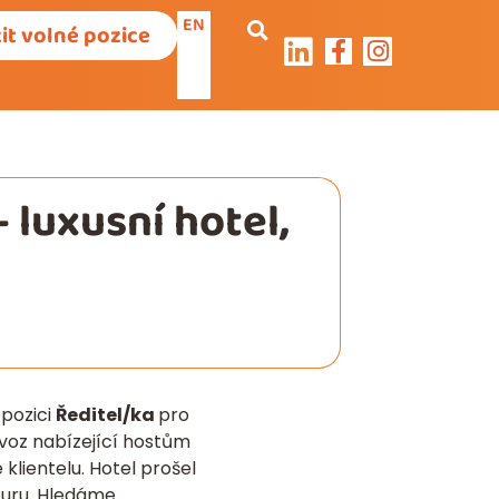
EN
it volné pozice
 luxusní hotel,
 pozici
Ředitel/ka
pro
ovoz nabízející hostům
 klientelu. Hotel prošel
kturu. Hledáme