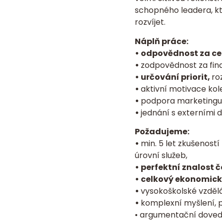
schopného leadera, kt
rozvíjet.
Náplň práce:
•
odpovědnost za ce
•
zodpovědnost za fina
• určování priorit,
ro
•
aktivní motivace kole
•
podpora marketingu, 
•
jednání s externími d
Požadujeme:
•
min. 5 let zkušenost
úrovní služeb,
• perfektní znalost 
• celkový ekonomick
•
vysokoškolské vzdělá
•
komplexní myšlení, p
• argumentační dovedno