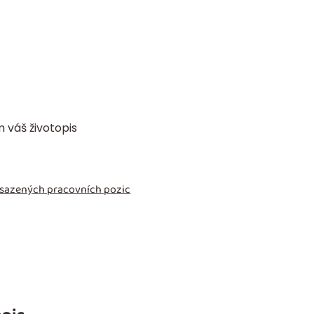
ám váš
životopis
obsazených pracovních pozic