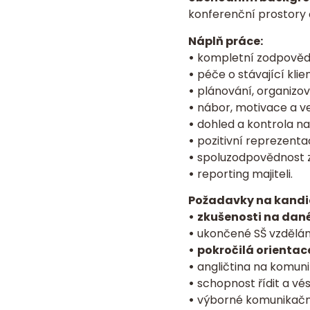
konferenční prostory 
Náplň práce:
•
kompletní zodpovědno
•
péče o stávající klie
•
plánování, organizov
•
nábor, motivace a ve
•
dohled a kontrola na
•
pozitivní reprezentac
•
spoluzodpovědnost z
•
reporting majiteli.
Požadavky na kandi
•
zkušenosti na dané
•
ukončené SŠ vzdělán
•
pokročilá orientac
•
angličtina na komuni
•
schopnost řídit a v
•
výborné komunikační