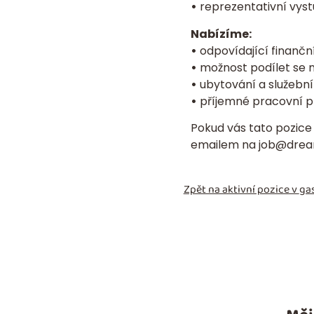
•
reprezentativní vyst
Nabízíme:
•
odpovídající finančn
•
možnost podílet se n
•
ubytování a služební 
•
příjemné pracovní pr
Pokud vás tato pozice
emailem na
job@drea
Zpět na aktivní pozice v
gas