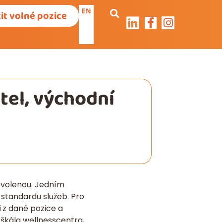
EN
it volné pozice
tel, východní
ovolenou. Jedním
 standardu služeb. Pro
i
z dané pozice a
á škála wellnesscentra,