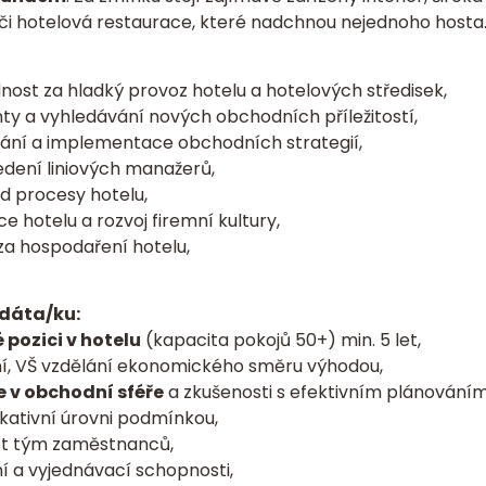
či hotelová restaurace, které nadchnou nejednoho hosta
st za hladký provoz hotelu a hotelových středisek,
nty a vyhledávání nových obchodních příležitostí,
ání a implementace obchodních strategií,
dení liniových manažerů,
d procesy hotelu,
e hotelu a rozvoj firemní kultury,
a hospodaření hotelu,
dáta/ku:
 pozici v hotelu
(kapacita pokojů 50+) min. 5 let,
í, VŠ vzdělání ekonomického směru výhodou,
e v obchodní sféře
a zkušenosti s efektivním plánováním
kativní úrovni podmínkou,
ést tým zaměstnanců,
 a vyjednávací schopnosti,