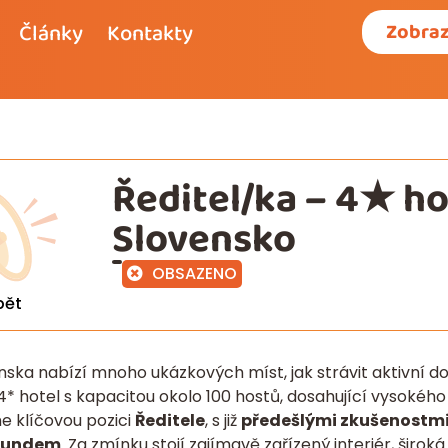
Články
Kontakty
Zobraz
Ředitel/ka – 4★ ho
Slovensko
OBSAZENO
pět
nska nabízí mnoho ukázkových míst, jak strávit aktivní d
4* hotel s kapacitou okolo 100 hostů, dosahující vysokého
e klíčovou pozici
Ředitele
, s již
předešlými zkušenostm
oundem
. Za zmínku stojí zajímavě zařízený interiér, širok