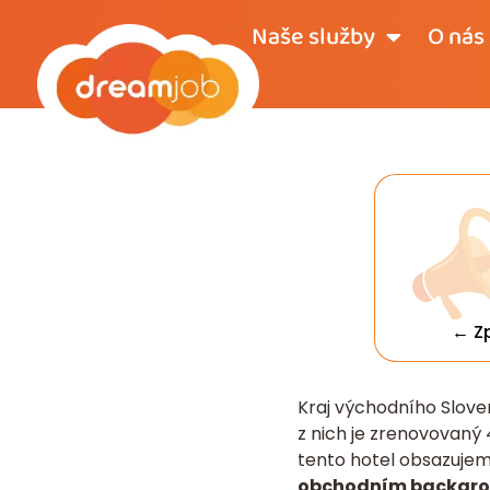
Naše služby
O nás
← Z
Kraj východního Slove
z nich je zrenovovaný 
tento hotel obsazujem
obchodním backgr