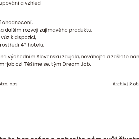
upování a vzhled.
í ohodnocení,
a dalším rozvoji zajímavého produktu,
vůz k dispozici,
ostředí 4* hotelu.
 na východním Slovensku zaujala, neváhejte a zašlete n
m-job.cz
! Těšíme se, tým Dream Job.
tro jobs
Archiv již 