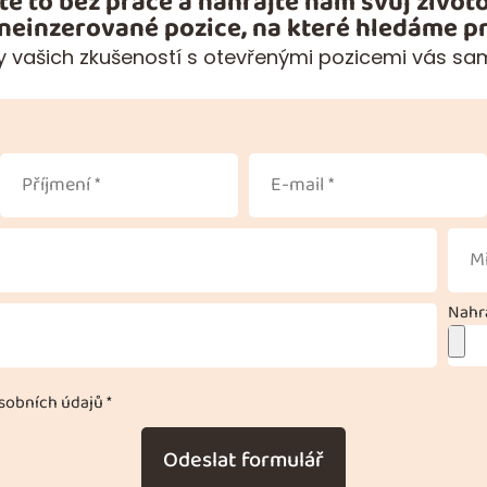
te to bez práce a nahrajte nám svůj životo
 neinzerované pozice, na které hledáme pr
 vašich zkušeností s otevřenými pozicemi vás sa
Nahra
obních údajů *
Odeslat formulář