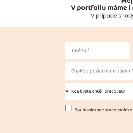
Měj
V portfoliu máme i
V případě shody
Souhlasím se zpracováním os